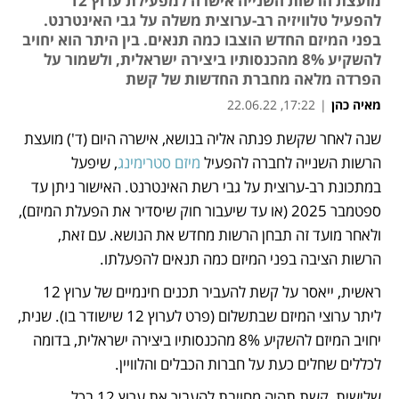
מועצת הרשות השנייה אישרה למפעילת ערוץ 12
להפעיל טלוויזיה רב-ערוצית משלה על גבי האינטרנט.
בפני המיזם החדש הוצבו כמה תנאים. בין היתר הוא יחויב
להשקיע 8% מהכנסותיו ביצירה ישראלית, ולשמור על
הפרדה מלאה מחברת החדשות של קשת
מאיה כהן
|
17:22, 22.06.22
שנה לאחר שקשת פנתה אליה בנושא, אישרה היום (ד') מועצת 
נפתח בכרטיסייה חדשה
הרשות השנייה לחברה להפעיל 
מיזם סטרימינג
, שיפעל 
במתכונת רב-ערוצית על גבי רשת האינטרנט. האישור ניתן עד 
ספטמבר 2025 (או עד שיעבור חוק שיסדיר את הפעלת המיזם), 
ולאחר מועד זה תבחן הרשות מחדש את הנושא. עם זאת, 
הרשות הציבה בפני המיזם כמה תנאים להפעלתו.
ראשית, ייאסר על קשת להעביר תכנים חינמיים של ערוץ 12 
ליתר ערוצי המיזם שבתשלום (פרט לערוץ 12 שישודר בו). שנית, 
יחויב המיזם להשקיע 8% מהכנסותיו ביצירה ישראלית, בדומה 
לכללים שחלים כעת על חברות הכבלים והלוויין.
שלישית, קשת תהיה מחויבת להעביר את ערוץ 12 בכל 