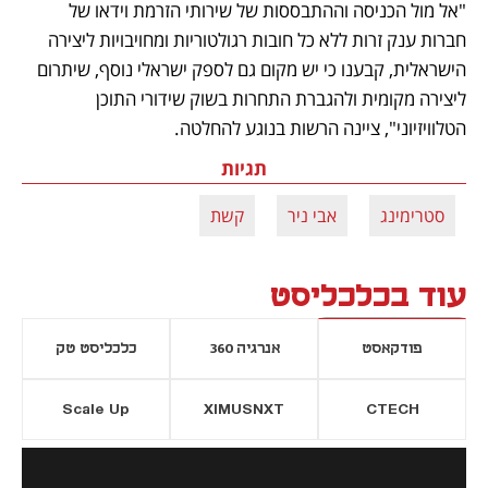
"אל מול הכניסה וההתבססות של שירותי הזרמת וידאו של 
חברות ענק זרות ללא כל חובות רגולטוריות ומחויבויות ליצירה 
הישראלית, קבענו כי יש מקום גם לספק ישראלי נוסף, שיתרום 
ליצירה מקומית ולהגברת התחרות בשוק שידורי התוכן 
הטלוויזיוני", ציינה הרשות בנוגע להחלטה.
תגיות
סטרימינג
אבי ניר
קשת
עוד בכלכליסט
פודקאסט
אנרגיה 360
כלכליסט טק
Scale Up
XIMUSNXT
CTECH
יסייה חדשה
נפתח בכרטיסייה חדשה