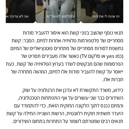
זה שינה לי את החיים: איך עידו איז'ק הופך את הסמארטפון לכלי צילום מקצועי_v
כלכליסט דיגיטל "חינוך הוא המשימה של החיים שלי"_v
אני לא צריכה את המשרד:
תנאי נוסף שהוצב בפני קשת הוא איסור להעביר סודות 
מסחריים של פלטפורמות טלוויזיה אחרות למיזם. הסבר: קשת 
נחשפת לסודות מסחריים של מתחרים פוטנציאליים של המיזם 
(כמו yes או סלקום TV) כאשר אלה מעבירים תסריט של 
הפרסומות שהם מבקשים לשדר בערוץ הטלוויזיה של קשת. כעת 
ייאסר על קשת להעביר סודות אלו למיזם, המהווה מתחרה של 
חברות אלו. 
כידוע, משרד התקשורת לא עדכן את הרגולציה על שוק 
השידורים כבר שני עשורים על אף התפתחות הטכנולוגיה, 
והמיזם נכנס לתוך הלקונה החוקית הזאת. כדי להתמודד עם 
היעדר תשתית חוקית רלוונטית, הרשות השנייה החילה על קשת 
תנאים רבים שמטרתם לשמור על התחרות בתחום השידורים.