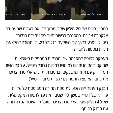
זה שינה לי את החיים: איך עידו איז'ק הופך את הסמארטפון לכלי צילום מקצועי_v
בתפקידים כאלה אי אפשר לחכות: אושרת לוי מניעה השקעות ענק מהטלפון_v
אני לא צריכה את המשרד:
בנוסף, סכום של 20 מיליון שקל, מתוך הלוואת בעלים שהעמידה 
אלקטרה צריכה  במסגרת רכישת השליטה על-ידה בגלובל 
ריטייל, ייפרע בדרך של השקעה בגלובל ריטייל, תמורה להקצאת 
מניות נוספות לחברה. 
העסקה כפופה להסכמת שני הבנקים המחזיקים באופציות 
שהוקצו להם הניתנים למימוש למניות גלובל ריטייל. עד כה הושג 
הסדר רק עם אחד מהבנקים (במסגרתו תרכוש אלקטרה צריכה 
את כתבי האופציה ותממשם למניות גלובל ריטייל). 
הבנק האמור יהיה זכאי לתוספת תמורה המבוססת על עליית 
ערך גלובל ריטייל במשך 10 שנים, זאת עד לתמורה מקסימלית 
של 40 מיליון שקל. אלקטרה צריכה פועלת להשגת הסדר דומה 
עם הבנק הנוסף.