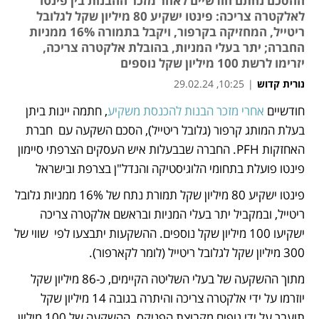
ההסכם נחתם חודשיים לאחר מזכר ההבנות בין פינטו
לאלקטרה צריכה: פינטו ישקיע 80 מיליון שקל לגלובל
ריטייל, המחזיקה בקרפור, ויקבל בתמורה 16% ממניות
החברה; יתר בעלי המניות, בהובלת אלקטרה צריכה,
יזרימו לרשת 100 מיליון שקל נוספים
נורית קדוש
|
10:25, 29.02.24
חודשיים 
אחרי מזכר הבנות להכנסת משקיע
, חתמה יינות ביתן 
נפתח בכרטיסייה חדשה
נפתח בכרטיסייה חדשה
בעלת המותג קרפור (גלובל ריטייל), הסכם השקעה עם  חברת 
האחזקות PFH. החברה שבבעלות איש העסקים הצרפתי סיימון 
פינטו פועלת בתחומי הלוגיסטיקה והנדל"ן בצרפת ובישראל
פינטו ישקיע 80 מיליון שקל תמורת נתח של 16% ממניות גלובל 
ריטייל, ובמקביל יתר בעלי המניות ובראשם אלקטרה צריכה 
ישקיעו 100 מיליון שקל נוספים. ההשקעות יתבצעו לפי  שווי של 
300 מיליון שקל לגלובל ריטייל (לומר לקארפור). 
מתוך ההשקעה של בעלי השליטה הקיימים, כ-86 מיליון שקל 
יוזרמו על ידי אלקטרה צריכה והיתרה בגובה 14 מיליון שקל 
תועבר על ידי גופים מקבוצת הפניקס. ההשקעה של 100 מיליון 