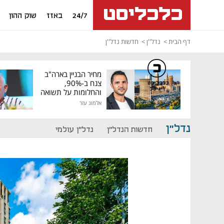
24/7
באזז
שוק ההון
דף הבית
נדל''ן
חדשות נדל''ן
מחיר הבניין בארה"ב
צנח ב-90%,
כלכליסט
דיגיטל
והחלומות על תשואה
גבוהה התנפצו
אלמוג עזר
נדל"ן
חדשות הנדל"ן
נדל"ן עולמי