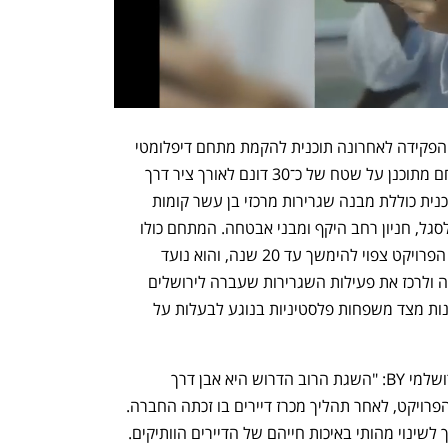
הוועדה המחוזית לתכנון ובנייה בירושלים הפקידה לאחרונה תוכנית להקמת מתחם דיפלומטי 
חדש עבור שגרירות ארצות הברית. המתחם מתוכנן על שטח של כ־30 דונם לאורך ציר דרך 
חברון, בשטח בסיס "אלנבי" לשעבר. התוכנית כוללת מבנה שגרירות מרכזי בן עשר קומות 
בהיקף של כ־27 אלף מ"ר, מבנה מגורים לסגל, חניון רחב היקף ומבני אבטחה. המתחם כולו 
יוקף חומת אבן בגובה 3.5 מטרים. מימוש הפרויקט צפוי להימשך עד 20 שנה, והוא נועד 
להחליף את המבנה הקיים בשכונת ארנונה ולרכז את פעילות השגרירות שעברה לירושלים 
בשנת 2018. ברקע התוכנית נטענות טענות מצד משפחות פלסטיניות בנוגע לבעלות על 
ינון סיטון, מנהל פרויקטים בקבוצת בית ירושלמי BY: "השגת הרוב הדרוש היא אבן דרך 
משמעותית המאפשרת את המשך קידום הפרויקט, לאחר תהליך מכרז דיירים בו זכתה החברה. 
אנו מברכים על הצלחתו של שלב זה בדרך לשינוי מהותי באיכות חייהם של הדיירים הוותיקים. 