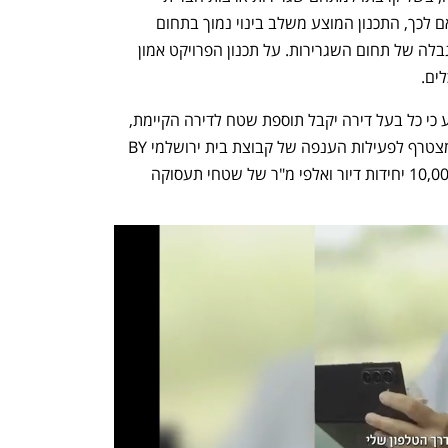
המתוכנן בסמיכות - במתחם אלנבי. בהתאם לכך, התכנון המוצע משלב בינוי נמוך בתחום 
המגבלה, לצד בינוי לגובה מעבר לקו המגבלה של תחום השגרירות. על תכנון הפרויקט אמון 
ים.
בהסכמים שנחתמו עם בעלי הדירות נקבע כי כל בעל דירה יקבל תוספת שטח לדירה הקיימת, 
וכן מרפסת שמש, חניה ומחסן. הפרויקט מצטרף לפעילות הענפה של קבוצת בית ירושלמי BY 
בירושלים, שבה היא מקדמת למעלה מ־10,000 יחידות דיור ואלפי מ"ר של שטחי תעסוקה 