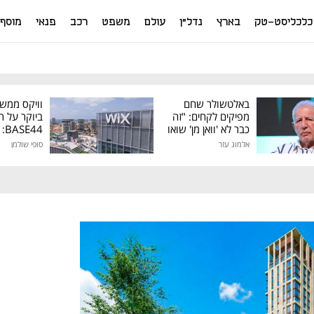
כלכליסט-טק
בארץ
נדל"ן
עולם
משפט
רכב
פנאי
מוסף
באלטשולר שחם
וויקס ממש
מפיקים לקחים: "זה
ביוקר על ר
כבר לא 'וואן מן' שואו
44
של גילעד"
אלמוג עזר
סופי שולמן
מיליון דולר