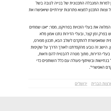
התכנון המוצע הוא חדשני ופורץ דרך, שכן למרות המגבלה התכנונית של בנייה לגובה בשל 
הקרבה לשגרירות ארה"ב, הצליח האדריכל וצוות התכנון למצוא פתרונות יצירתיים שיאפשרו את 
עו״ד אמיר קדרי, ממשרד טל, קדרי, שמיר המלווה את בעלי הזכויות בפרויקט, מסר: ״אנו שמחים 
לעדכן כי ההסכם נחתם על ידי הרוב הדרוש בפרק זמן קצר, ובעלי הדירות נתנו אמון מלא 
בתהליך ובדרך. מדובר באבן דרך משמעותית שמאפשרת להתקדם לשלב הבא, תכנון מפורט, 
וקידום הליכים תכנוניים מול רשויות התכנון. הישג זה נובע מהקפדתנו לאורך הדרך על שקיפות 
מלאה, ליווי משפטי צמוד והגנה על זכויות בעלי הדירות, מתוך מטרה להבטיח להם ודאות, 
ביטחון ותמורה מיטבית. אנו נמשיך לפעול בנחישות ובשיתוף פעולה עם כלל השותפים כדי 
דם האפשרי". 
רצות הברית
ירושלים