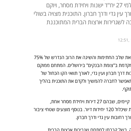
במסגרתה תהרוס חברת בית ירושלמי 27 יח"ד ישנות ויחידת מסחר, ויוקם
ך עין גדי ודרך חברון. התוכנית מצויה בשולי
ה לשגרירות ארצות הברית המתוכננת
12:51,
קבוצת בית ירושלמי BY השלימה השבוע את שלב החתימות והשיגה את הרוב הנדרש של 75% 
מבעלי הדירות במתחם פינוי-בינוי שהיא מקדמת ב"צומת הבנקים" בירושלים. המתחם ממוקם 
בין שכונת ארנונה לשכונת תלפיות, ברחובות דרך חברון ועין גדי, לאורך תוואי הקו הכחול של 
הרכבת הקלה. עמידה בסף הרוב הדרוש תאפשר לחברה להמשיך ולקדם את התוכנית בהליך 
וקף.
התוכנית כוללת הריסה של שלושה מבנים קיימים, שבהם 27 דירות ויחידת מסחר אחת, 
ובמקומם הקמת מגדל מגורים בן 30 קומות שיכלול 120 יחידות דיור. בנוסף מוצעים שטחי ציבור 
 רחובות עין גדי ודרך חברון.
המגרש מצוי בשולי מגבלות הבנייה לגובה, בשל קרבתו למתחם שגרירות ארצות הברית 