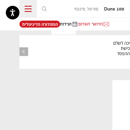
Duns 100
פורטל פיננסי
נפתח בכרטיסייה חדשה
הדואר האדום
ועידות
המהדורה הדיגיטלית
יכה לשלם
כישת
BASE: ההפסד
הרבעוני זינק ל-76