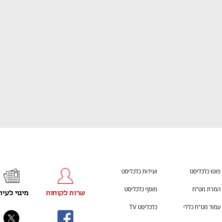
h – the gateway to Tech
You're NXT
פוטו כלכליסט
ועידות כלכליסט
המרת מט"ח
מוסף כלכליסט
שרות לקוחות
מינוי לעית
עמוד מט"ח כללי
כלכליסט TV