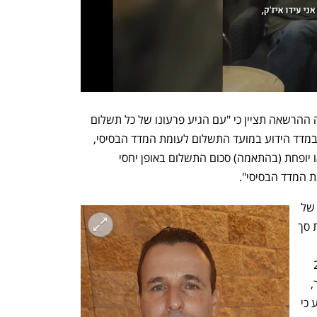
הוסכם כי התניית ההצמדה שתיכלל בחוזה ההרשאה תציין כי "עם הגיע פרעונו של כל תשלום 
ותשלום, ייבדק אם הייתה עלייה או ירידה במדד הידוע במועד התשלום לעומת המדד הבסיסי, 
ובאם יסתבר כי המדד עלה או ירד, יוגדל או יופחת (בהתאמה) סכום התשלום באופן יחסי 
 המדד הבסיסי". 
עוד הוסכם כי לפנים משורת הדין וכמחווה של 
רצון טוב בלבד אוניברסיטת ת"א תגדיל את סך 
לדיירי המעונות הזכאים בסך כולל של 240 
אלף שקל לתקופה של שלוש שנים. כאמור, 
השופט עודד מאוד אישר את הפשרה וקבע כי 