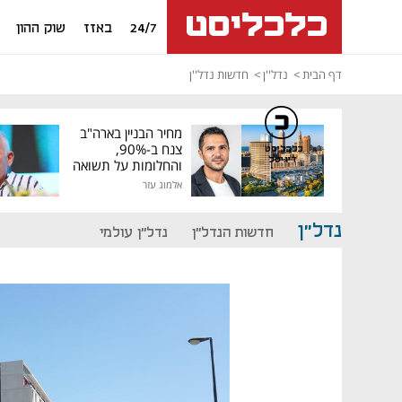
24/7
באזז
שוק ההון
דף הבית
נדל''ן
חדשות נדל''ן
מחיר הבניין בארה"ב
צנח ב-90%,
כלכליסט
דיגיטל
והחלומות על תשואה
גבוהה התנפצו
אלמוג עזר
נדל"ן
חדשות הנדל"ן
נדל"ן עולמי