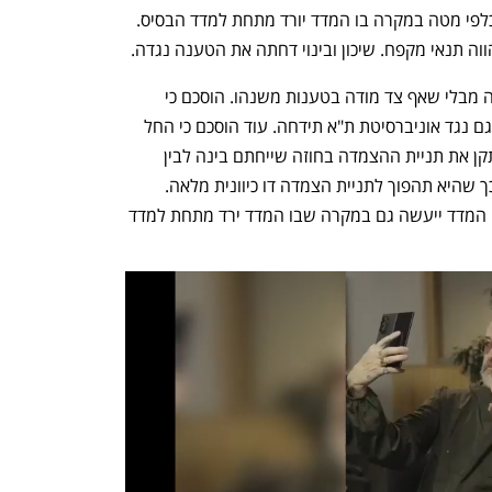
לעליות ולירידות בו, הם אינם מתעדכנים כלפי מטה במקרה בו המדד יורד מתחת למדד הבסיס. 
מהווה תנאי מקפח. שיכון ובינוי דחתה את הטענה נגדה.
בסופו של יום הגיעו הצדדים להסדר פשרה מבלי שאף צד מודה בטענות משנהו. הוסכם כי 
הבקשה לאישור תביעה ייצוגית שהוגשה גם נגד אוניברסיטת ת"א תידחה. עוד הוסכם כי החל 
משנת הלימודים התשפ"ד, שיכון ובינוי תתקן את תניית ההצמדה בחוזה שייחתם בינה לבין 
הסטודנטים שיבקשו להתגורר במעונות, כך שהיא תהפוך לתניית הצמדה דו כיוונית מלאה. 
לפיכך, עדכון דמי השימוש במעונות על פי המדד ייעשה גם במקרה שבו המדד ירד מתחת למדד 