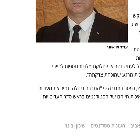
ממשרד עורכי הדין זיו איזנר, באי כוח המבקש 
נמסר: "התובענה מראה את האפשרות להשיג 
צדק צרכני-וחברתי ולחולל שינוי מול גופים 
עו"ד זיו איזנר
הייצוגית ואנו מבקשים לברך את אוניברסיטת 
תל אביב, שיכון ובינוי ומייצגיהם, כי בעקבות 
התובענה גילו רגישות חברתית רפאו העוול לעתיד והביאו לחלוקת מלגות נוספות לדיירי 
וגית מרגע שמוכחת צדקתה".
משיכון ובינוי, שיוצגה על ידי עו"ד רונן קצף, נמסר בתגובה כי "החברה ניהלה תמיד את מעונות 
הסטודנטים שבאחריותה, תוך שרווחתם ואיכות חייהם של הסטודנטים בראש סדר העדיפויות 
אביב
מעונות סטודנטים
שיכון ובינוי