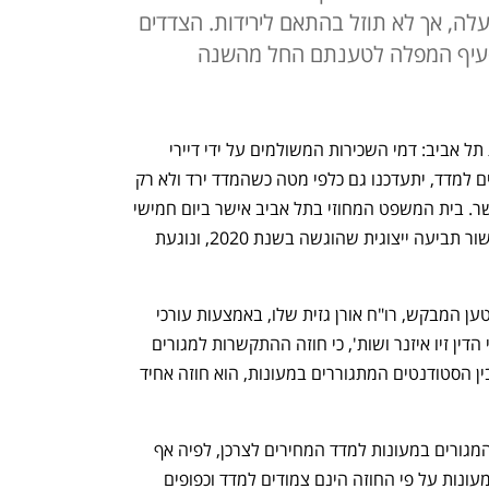
לה, אך לא תוזל בהתאם לירידות. הצדדים
סעיף המפלה לטענתם החל מהשנה
לידיעת הסטודנטים במעונות אוניברסיטת תל אביב: דמי השכירות המשולמים על ידי דיירי 
, והינם צמודים למדד, יתעדכנו גם כלפי מטה כשהמדד ירד ולא רק 
כלפי מעלה, כך עולה מהסדר פשרה שאושר. בית המשפט המחוזי בתל אביב אישר ביום חמישי 
הסדר פשרה שהושג במסגרת בקשה לאישור תביעה ייצוגית שהוגשה בשנת 2020, ונוגעת 
במסגרת הבקשה לאישור תביעה ייצוגית טען המבקש, רו"ח אורן גזית שלו, באמצעות עורכי 
הדין זיו איזנר וחוסאם חוסיין ממשרד עורכי הדין זיו איזנר ושות', כי חוזה ההתקשרות למגורים 
במעונות הסטודנטים, שבין שיכון ובינוי לבין הסטודנטים המתגוררים במעונות, הוא חוזה אחיד 
נטען כי בחוזה נכללה תניית הצמדת דמי המגורים במעונות למדד המחירים לצרכן, לפיה אף 
שדמי השכירות המשולמים על ידי דיירי המעונות על פי החוזה הינם צמודים למדד וכפופים 