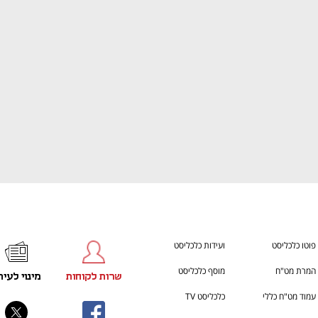
h – the gateway to Tech
You're NXT
פוטו כלכליסט
ועידות כלכליסט
המרת מט"ח
מוסף כלכליסט
שרות לקוחות
מינוי לעית
עמוד מט"ח כללי
כלכליסט TV