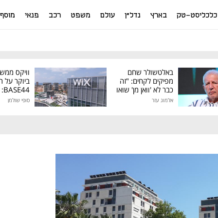
כלכליסט-טק
בארץ
נדל"ן
עולם
משפט
רכב
פנאי
מוסף
באלטשולר שחם
וויקס ממש
מפיקים לקחים: "זה
ביוקר על ר
כבר לא 'וואן מן' שואו
44
של גילעד"
אלמוג עזר
סופי שולמן
מיליון דולר