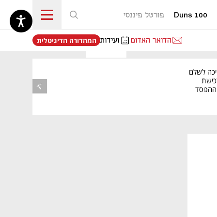
Duns 100
פורטל פיננסי
נפתח בכרטיסייה חדשה
הדואר האדום
ועידות
המהדורה הדיגיטלית
יכה לשלם
כישת
BASE: ההפסד
הרבעוני זינק ל-76