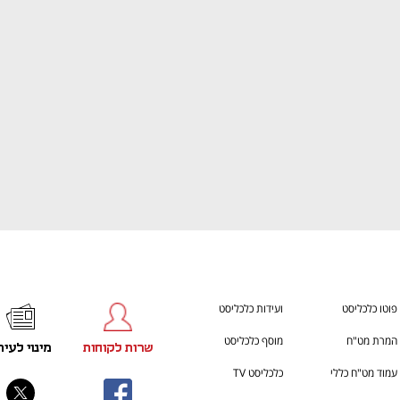
ענף במתח גבוה
מדברים כלכלה, עסקים ומה שב
פוטו כלכליסט
ועידות כלכליסט
המרת מט"ח
מוסף כלכליסט
שרות לקוחות
מינוי לעית
עמוד מט"ח כללי
כלכליסט TV