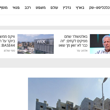
כלכליסט-טק
בארץ
נדל"ן
עולם
משפט
רכב
פנאי
מוסף
באלטשולר שחם
וויקס ממש
מפיקים לקחים: "זה
ביוקר על ר
כבר לא 'וואן מן' שואו
44
של גילעד"
אלמוג עזר
סופי שולמן
מיליון דולר