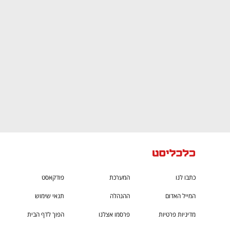
CTech – the
הבית של ההייטק הישראלי
כתבו לנו
המערכת
פודקאסט
המייל האדום
ההנהלה
תנאי שימוש
מדיניות פרטיות
פרסמו אצלנו
הפוך לדף הבית