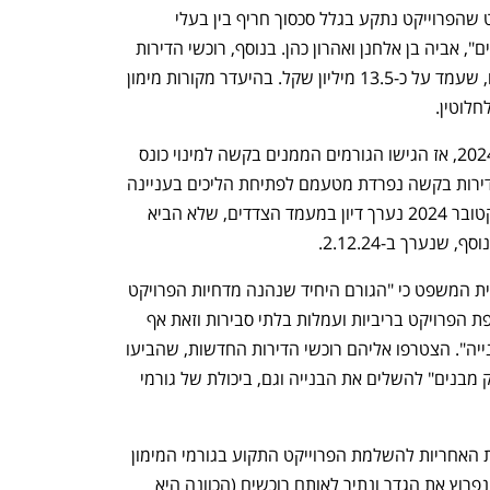
גורמי המימון טענו בפנייתם לבית המשפט שהפרוייקט נתקע בגלל סכסוך חריף בין בעלי 
המניות בחברת "גרניט הנדסת חיזוק מבנים", אביה בן אלחנן ואהרון כהן. בנוסף, רוכשי הדירות 
החדשות לא שילמו את יתרת החוב שלהם, שעמד על כ-13.5 מיליון שקל. בהיעדר מקורות מימון 
לוטין. 
ראשיתו של ההליך המשפטי בחודש יולי 2024, אז הגישו הגורמים הממנים בקשה למינוי כונס 
נכסים לפרוייקט. במקביל, הגישו רוכשי הדירות בקשה נפרדת מטעמם לפתיחת הליכים בעניינה 
של החברה ולמינוי נאמן אובייקטיבי. באוקטובר 2024 נערך דיון במעמד הצדדים, שלא הביא 
שנערך ב-2.12.24.
בעלי הדירות הנכנסות בפרוייקט טענו בבית המשפט כי "הגורם היחיד שנהנה מדחיות הפרויקט 
הם גורמי המימון הממשיכים לחייב את קופת הפרויקט בריביות ועמלות בלתי סבירות וזאת אף 
על פי שהם אחד הגורמים להתארכות הבנייה". הצטרפו אליהם רוכשי הדירות החדשות, שהביעו 
חוסר אמון ביכולת של "גרניט הנדסת חיזוק מבנים" להשלים את הבנייה וגם, ביכולת של גורמי 
החלטתה של השופטת גרוסמן ממקדת את האחריות להשלמת הפרוייקט התקוע בגורמי המימון 
- בנק ירושלים ואיילון חברה לביטוח: "אם נפרוץ את הגדר ונתיר לאותם רוכשים (הכוונה היא 