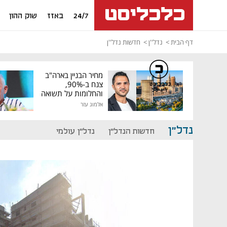
24/7
באזז
שוק ההון
דף הבית
נדל''ן
חדשות נדל''ן
מחיר הבניין בארה"ב
צנח ב-90%,
כלכליסט
דיגיטל
והחלומות על תשואה
גבוהה התנפצו
אלמוג עזר
נדל"ן
חדשות הנדל"ן
נדל"ן עולמי