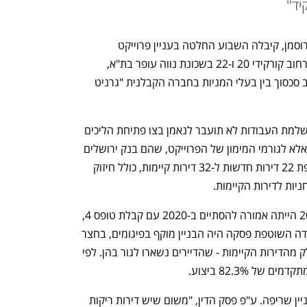
יד"
שופטת בית המשפט המחוזי ת"א, נועה גרוסמן, קיבלה השבוע החלטה בעניין פרוייקט 
התחדשות עירונית במתכונת תמ"א 38, ברחוב קורקידי 20 ו-22 בשכונת נווה עופר בת"א, 
שנתקע בשלבי הגמר למשך שנתיים, עקב סכסוך בין בעלי המניות בחברה הקבלנית "גרניט 
השופטת גרוסמן קבעה כי האחריות על השלמת העבודות לא תועבר לנאמן בצו פתיחת הליכים 
לפי חוק חדלות פירעון (פשיטת רגל, ג.נ), אלא לגורמי המימון של הפרוייקט, שהם בנק ירושלים 
ואיילון חברה לביטוח. הפרוייקט כולל תוספת 22 דירות חדשות ל-32 דירות קיימות, כולל חיזוק 
ות לדירות הקיימות. 
לפי הסכם הליווי, העבודה שהחלה ב-2018 הייתה אמורה להסתיים ב-2020 עם קבלת טופס 4, 
אך נתקעה. בשנתיים שחלפו מאז שהעבודה השוטפת פסקה היה הבניין מוקף בפיגומים, בחצר 
היו ערמות פסולת בניין ואף נגרם נזק לחלק מהדירות הקיימות - שהדיירים נשארו לגור בהן. לפי 
 82.3% ביצוע. 
בנוסף לכך, בחודש ינואר 2024 פרצה בבניין שריפה. ע"פ פסק הדין, "משום שיש דירות ריקות 