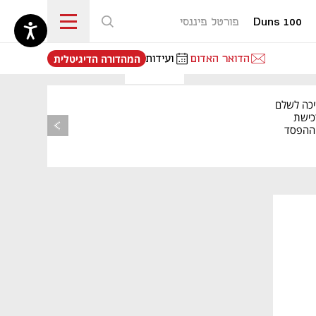
Duns 100
פורטל פיננסי
נפתח בכרטיסייה חדשה
הדואר האדום
ועידות
המהדורה הדיגיטלית
יכה לשלם
כישת
BASE: ההפסד
הרבעוני זינק ל-76