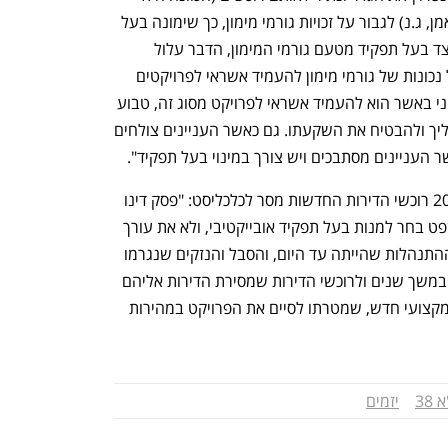
לדרישת הרוכשים למינוי כונס נכסים או נאמן, ג.נ) לגבור על זכויות גורמי מימון, כך שימונה בעל 
תפקיד מטעמם של הרוכשים במקום או בצד בעל תפקיד מטעם גורמי המימון, הדבר עלול 
להשפיע באופן ישיר על שוק האשראי ועל נכונות של גורמי מימון להעמיד אשראי לפרויקטים 
מסוג זה. בעצם הנכונות של כל גורם מימוני באשר הוא להעמיד אשראי לפרויקט מסוג זה, טבוע 
רצונו של הגורם המימוני לשלוט על התהליך ולהבטיח את השקעתו. גם כאשר העניינים צולחים 
 העניינים מסתבכים ויש צורך במינוי בעל תפקיד". 
עו"ד שי בר ניר, ממשרד פירון, שייצג את 20 רוכשי הדירות החדשות מסר לכלכליסט: "פסק דינו 
של בית המשפט משמעותי שכן בית המשפט בחר למנות בעל תפקיד אובייקטיבי, ולא את עורך 
הדין של הבנק, מתוך הבנה כי בעניין זה ההתנהלות שהייתה עד היום, והסבל והנזקים שנגרמו 
כבר לדיירים הקיימים שגרים באתר בנייה במשך שנים ולרוכשי הדירות שמסירת הדירות אליהם 
מתעכבת כבר שנים, מצדיקים מינוי גורם מקצועי חדש, שמטרתו לסיים את הפרויקט במהירות 
38
יזמים