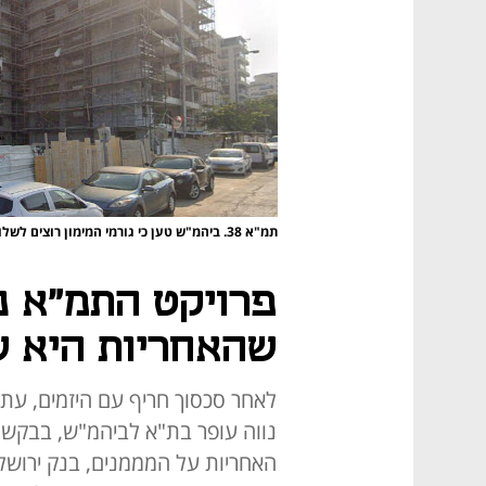
תמ"א 38. ביהמ"ש טען כי גורמי המימון רוצים לשלוט על ההליך ולכך יעמידו מימון
פרויקט התמ"א נ
שהאחריות היא של
לאחר סכסוך חריף עם היזמים, עת
נווה עופר בת"א לביהמ"ש, בבקשה 
האחריות על המממנים, בנק ירושלים