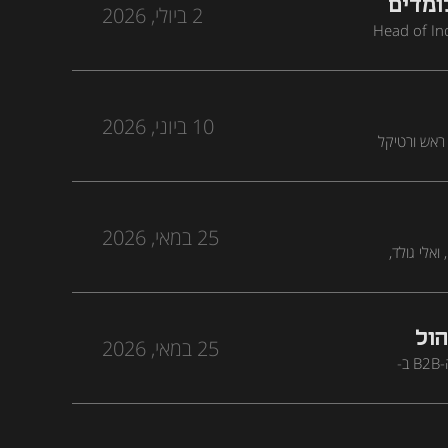
חנו לומדים
2 ביולי, 2026
 Loora, ויעל מאירוב, Head of Industry - Apps &
ת האסטרטגית
ת של מטא – לצד
10 ביוני, 2026
ותף ו-CMO ב-MAËLYS, ועומר רוזנבלום, ראש ורטיקל
ים על זיהוי וניצול
וח של פרסום
25 במאי, 2026
יונתן נמרודי (Agentic AI Growth), עמית קורץ, Managing Partner at SpringHill Venture Partners, ואלי גולד,
 ומה הערך של הקרנות
הול
25 במאי, 2026
יונתן נמרודי (Agentic AI Growth), יחד עם יונתן פסס, CMO ב-Tailor Brands, ודור פרוינד, מוביל תחום ה-B2B ב-
טיב,