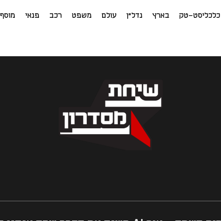
כלכליסט-טק
בארץ
נדל"ן
עולם
משפט
רכב
פנאי
מוסף