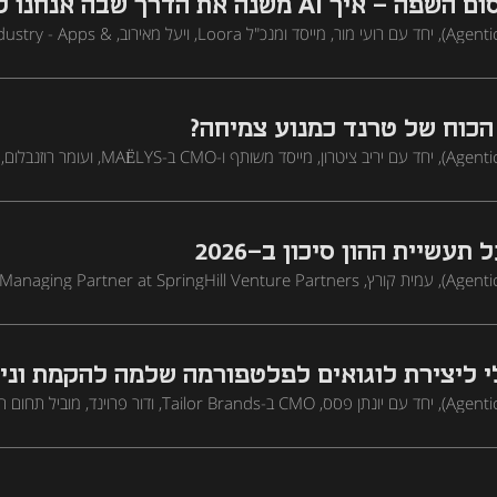
להתגבר על מחסום השפה - איך AI משנה את הדרך שבה אנ
יונתן נמרודי (Agentic AI Growth), יחד עם רועי מור, מייסד ומנכ"ל
Consumer Tech ב-Meta, מדברים על האופן שבו מפצחים שווקים גלובליים מחוץ לארה"ב, על החשיבו
של פלטפורמות Discovery לפריצה של אפליקציות B2C, ועל הדרך ל-X10 צמיחה בפלטפורמו
ה הזו כשכמעט מחצית מאוכלוסיית העולם נמצאת שם מדי יום
הכוח של טרנד כמנוע צמיחה?
יונתן נמרודי (Agentic AI Growth), יחד עם יריב ציטרון, מייסד מש
הביוטי ב-Meta, חוקרים כיצד יוצאי יחידת 669 הקימו מותג קוסמטיקה בינלאומי לנשים. בפרק הם מדבר
דשות ולא צפויות, השינויים שחלו בהרגלי הרכישה במובייל בעשור האחרון, ועל הכ
ית מותג גלובלי.
עשיית ההון סיכון ב-2026
Venture Capital Partner ב-Meta מדברים על איך ה-AI מעצב מחדש את תפקיד המשקיעים,
ים מוצר עובד בימים ספורים ובלי תקציב
י ליצירת לוגואים לפלטפורמה שלמה להקמת וני
 את המסע המרתק של מותג ממוצר נישה לפלטפורמה מקיפה לעסקים בעזרת קריאיי
מה