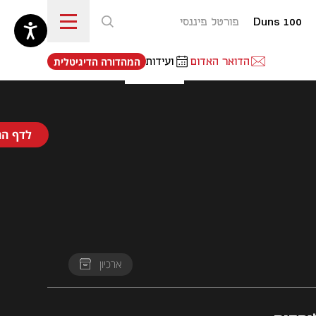
Duns 100
פורטל פיננסי
נפתח בכרטיסייה חדשה
הדואר האדום
ועידות
המהדורה הדיגיטלית
לדף הר
ארכיון