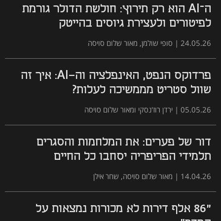
ה־AI הוא רק תירוץ: חולשת הדולר גורמת
לפיטורים ולעצירת גיוסים בהייטק
24.05.26
|
סופי שולמן, מאור שלום סויסה
פרדוקס הנפט, האינפלציה וה-AI: איך זה
שוול סטריט מממשיכה לעלות?
05.05.26
|
ירדן רוז'נסקי ומאור שלום סויסה
דור של פערים: את המלחמות והסגרים
תלמידי הפריפריה יסחבו כל החיים
14.04.26
|
מאור שלום סויסה, שחר אילן
"86 אלף דירות לא מכורות נמצאות על