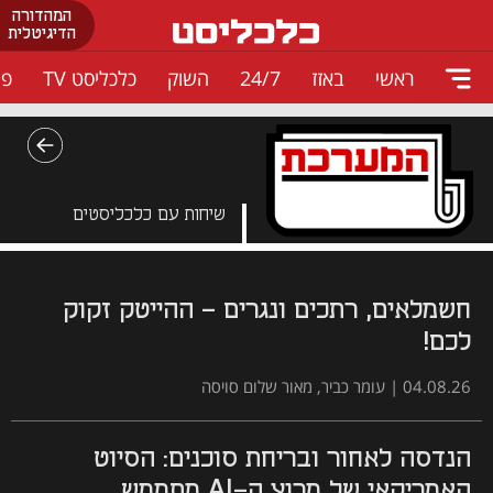
המהדורה
הדיגיטלית
ראשי
באזז
24/7
השוק
כלכליסט TV
פו
דף הבית של
שיחות עם כלכליסטים
חשמלאים, רתכים ונגרים - ההייטק זקוק
לכם!
04.08.26
|
עומר כביר, מאור שלום סויסה
הנדסה לאחור ובריחת סוכנים: הסיוט
האמריקאי של מרוץ ה-AI מתממש