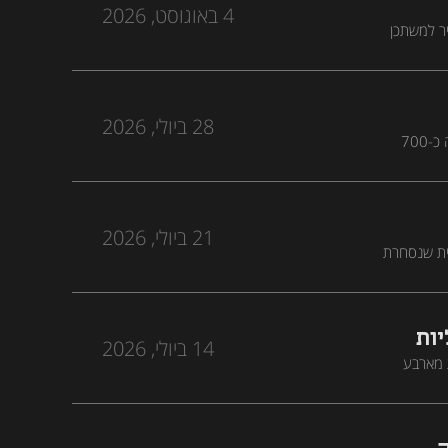
4 באוגוסט, 2026
יר למשתכן
28 ביולי, 2026
גיל כהן, סגן בכיר לחשב הכללי ומנהל חטיבת המימון והאשראי במשרד האוצר, חושף כיצד מדינת ישראל גייסה כ-700
משברים כשהם
21 ביולי, 2026
לחברה ציבורית שנסחרת
ות
14 ביולי, 2026
ד בפחות מארבע
 הגלובלית