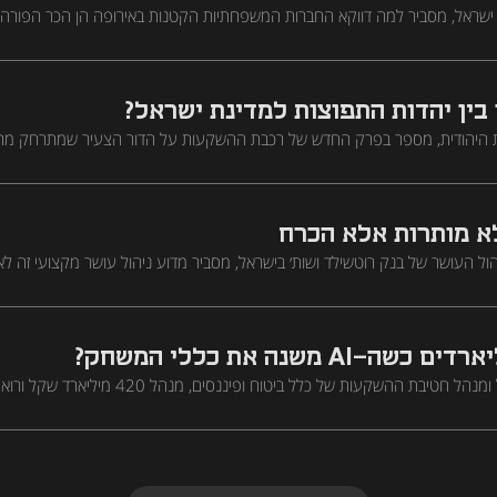
ס ישראל, מסביר למה דווקא החברות המשפחתיות הקטנות באירופה הן הכר הפורה 
להשקעות פרייבט אקוויטי, ואיך שחקן גלובלי עם 200 שנות ניסיון וטריליון דולר בנכסים מזהה הזדמנויות ש
ין יהדות התפוצות למדינת ישראל?
נות היהודית, מספר בפרק החדש של רכבת ההשקעות על הדור הצעיר שמתרחק מהז
ן ובדרום ועל ההון היהודי שיכול להפוך לכוח כלכלי ממשי עבור ישראל. "מי שלא ה
"
לא מותרות אלא הכרח
הול העושר של בנק רוטשילד ושות׳ בישראל, מסביר מדוע ניהול עושר מקצועי זה ל
 משקיעים צעירים, ולמה אי אפשר להסתמך על AI בניהול תיק ההשקעות
AI משנה את כללי המשחק?
ברק בנסקי, משנה למנכ"ל ומנהל חטיבת ההשקעות של כלל ביטוח ופיננסים, מנהל 420 
 להשקיע היום ולמה הוא לא נוגע בנדל"ן מניב מחוץ לתל אביב