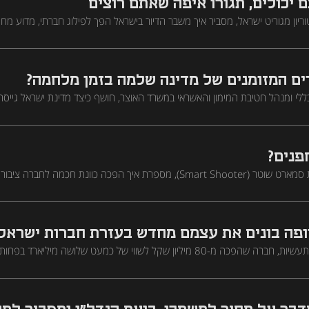
 יכולים, תגורו איפה שאתם רוצים
רקטוריון מגוריט ישראל, מסביר איך משבר הדיור בישראל הפך לפילוג חברתי, מדוע מח
איך נראה המודל העסקי שמאחורי שוק השכירות ארוכת הטווח
ים המזומנים של מדינה שלמה בזמן מלחמה?
לחמה, ולמה השמירה על ערוצי מימון פתוחים בשגרה היא זו שמאפשרת לצלוח 
פנים?
מיכל מור, מייסדת ומנכ"לית סמארט שוטר (Smart Shooter), מספרת איך הפכה כוונת חכמה 
פה בונים את עצמם מחדש בעזרת חברות ישראלי
חיים שטפלר, מנכ"ל ארית תעשיות, חברה שהפכה מ-80 מיליון שקל לשווי של כמעט שלושה מיליאר
הביטחון הן הרבה יותר מסיפור מלחמה, ולאן הולך הכסף האמיתי של תעשיית הנשק