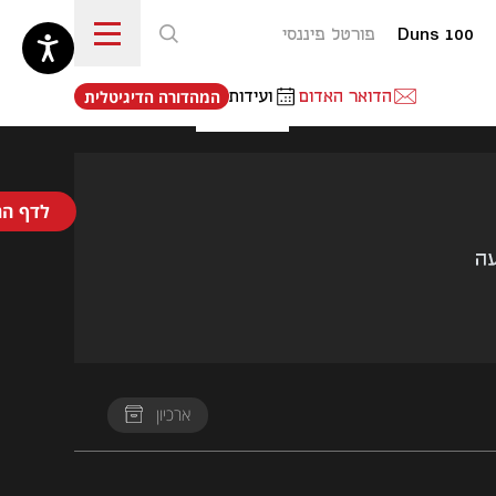
Duns 100
פורטל פיננסי
נפתח בכרטיסייה חדשה
הדואר האדום
ועידות
המהדורה הדיגיטלית
לדף הר
ארכיון