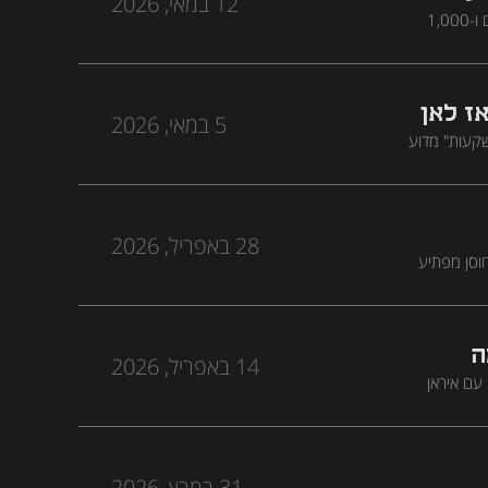
12 במאי, 2026
ערן לוין, מנכ"ל ומייסד My Whisky, הפך תחביב משפחתי לאימפריית השקעות עם למעלה מ-500 משקיעים ו-1,000
פך לאפיק השקעה אלטרנטיבי
אז לאן
5 במאי, 2026
יא ב"רכבת ההשקעות" מדוע
ת הצמיחה. השניים מסבירים איך iFunds מנגישה למשקיע הפרטי
 להבין את
28 באפריל, 2026
חוסן מפתיע
נטום החליף
ה
14 באפריל, 2026
 מסבירה מדוע המלחמה עם איראן
מה ישראל לא
31 במרץ, 2026