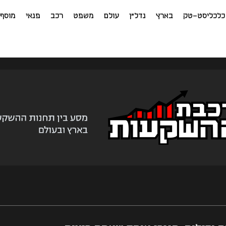
כלכליסט-טק
בארץ
נדל"ן
עולם
משפט
רכב
פנאי
מוסף