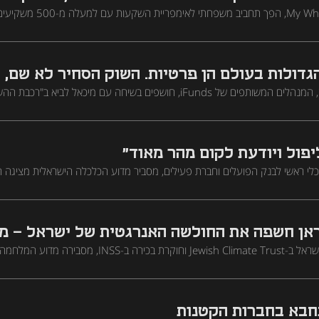
בישראל"
חביות. בשיחה עם "רכבת ההשקעות", הוא חושף איך שוק בהיקף של 60 מיליארד דולר ה
ם
 הגדולות בעולם הן פרטיות. השוק הסחיר לא שם, 
דני צוקרמן ולימור אופז רצון, המנהלים המשותפים של iFunds, חושפים בשיחה עם מיכאל לב
מי שמשקיע רק בשוק הסחיר מחמיץ את עיקר הזדמנויו
ורות למוסדיים בלבד, ולמה דווקא עכשיו, תוך בלבול גדול בשוק, חשוב יותר מתמיד
יפול ויודעת לקום מהר מאוד"
 כלכלי ראשי לבנק הפועלים וחברת פעילים, מסביר מדוע הכלכלה הישראלית מציגה 
למה הריבית תרד אך לא דרמטית, ואיפה ההזדמנויות האמיתיות בשוק שבו המומ
יננטי בהחלטות ההשקעה
אן חשפה את החולשה האנרגטית של ישראל - מ
גלית כהן, מנהלת פעילות ישראל ב-Jewish Climate Trust וחוקרת בכירה ב-INSS,
אנרגיה הישראלי, מי מתחרה על המסדרון שיחבר את הודו לאירופה דרך חיפה, ול
ספס שוב
חבא בחברות הקטנות