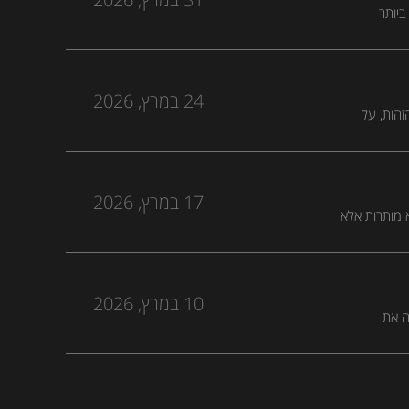
ביותר
אחרים
24 במרץ, 2026
הות, על
בין את זה
17 במרץ, 2026
א מותרות אלא
10 במרץ, 2026
מיליארד שקל ורואה את
הכלכלה מבפנים. בפרק החדש של רכבת ההשקעות, פודקאסט הבית של Capital Summit, הוא מסביר למה ה-AI מאיים