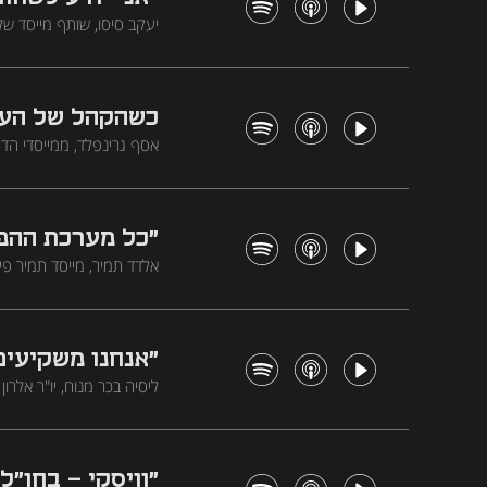
יעקב סיסו, שותף מייסד של
ענף המימון כבר לא מגלם א
כוח קנייה חלש
כשהקהל של העס
אסף גרינפלד, ממייסדי הד
"דמוקרטיזציה של הכלכלה 
"כל מערכת ההפצ
אלדד תמיר, מייסד תמיר פיש
מה פגום בשוק הפנסיה היש
"אנחנו משקיעים
ליסיה בכר מנוח, יו"ר אל
הביטחונית"
מרכזי בסייבר ובדיפנס-טק, מ
לשנות את עולם הביטחון
"וויסקי - בחו"ל