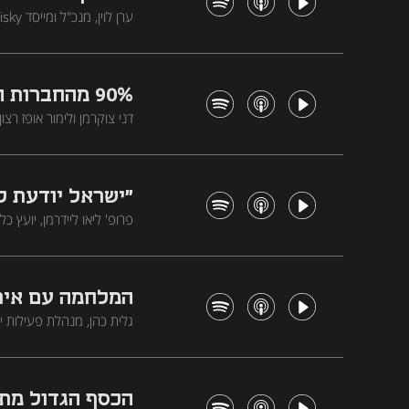
נראה את זה גם 
לגיטימי למשקיעים ישראלי
90% מהחברות
זורם כל הכסף?
בישראל קרנות שפעם היו שמ
הכללים
"ישראל יודעת ל
פרופ' ליאו ליידרמן, יועץ
על אף המלחמה המתמשכת, 
את המכפילים כגורם הדומ
המלחמה עם איר
עושים עכשיו?
חשפה את שבריריות מודל ה
יכולה להרשות לעצמה לפ
הכסף הגדול מת