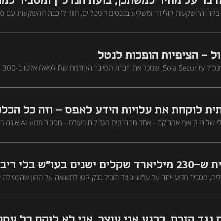
דבר על מחיר למשתכן, בועת הנדל"ן ומסביר למה
ד בקרן ההשקעות קוליידר ומשקיע בנכסים דיגיטליים, חוזר לרכבת ההשקעות עם ס
שמה הראשית
"ן בישראל, ופרויקט שלדבריו יכול לשנות את מצב הזכאים לדיור
ל - הציפיות הופכות לנטל
גיא פלכטר
ויצא שוב לדרך, מסביר מה מניע יזם להתחיל מחדש, כיצד AI שינה את שוק הסייבר בחצי שנה 
ית לוקחת את עלויות הידע לאפס - וזה כל הכל
חיים ישראל, אסטרטג גלובלי של בנק אוף אמריקה - אח
אנושות ידעה, ולמה המחשוב הקוונטי עתיד לאפס את כל הכללים מחדש
בעו"ש בלי ריבית"
שלים, מסביר מדוע ויתר על עו"ש וכיצד הוביל בנק קטן לתשואה על ההון שהכפילה
אסטרטגיה של גוון עסקי והכנסות שאינן מריבית"
 נגד הזרם. כרגע אני עוצר. אני לא לוקח כל עסק