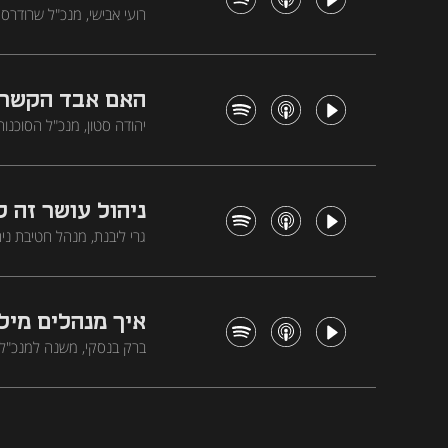
רועי אבישי, מנכ"ל שרודר
מפספסים
האם אבד הקשר ב
יהודה סטון, מנכ"ל הסוכ
עסקים קטנים שקורסים בצפו
עד כה, מקווה שעכשיו הבין
ניהול עושר זה 
גרי ליבנת, מנהל חטיבת ני
הכרח, איזו טעות נפוצה רואה אצל
איך מנהלים מיליארדים כשה-
על שוק העבודה, איפה כדאי