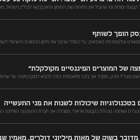
 קבוצת יסודות ומי שהוביל את פתיחת שוק המימון החוץ בנקאי לנדל"ן בישראל, מס
ת הסיכון שבו, לאן נדדו הביקושים, ומה יקרה בירושלים כשהיצע ההתחדשות העירו
ק הופך לשותף
סטארט ופלטפורמת פאנדאיט, על המודל שהפך את מימון ההמונים הישראלי לשו
היא מילה מסובכת, בסוף היא מדברת על זה שיותר אנשים יכולים לקחת חלק במש
ה של המוצרים הפיננסיים מקולקלת"
מן ומנכ"ל פינק, מסביר איך בינה מלאכותית יכולה להביא דמוקרטיזציה של שירותי
ראלי ומדוע השוק האמריקאי יוביל את הצמיחה בשנה הקרובה
 בטכנולוגיות שיכולות לשנות את פני התעשייה
רון ונצ'רס ושותפה מנהלת בקבוצת אריאלי, מסבירה איך חברת ההשקעה הוותיקה ה
דוע השילוב בין ציבורי לפרטי יוצר יתרון ייחודי, ואיך הטכנולוגיות שהיא משקיעה בהן
 מדובר בשוק של מאות מיליוני דולרים, מאמין ש