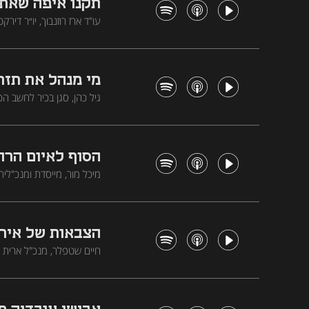
תקנו איפה שאתם
עו"ד ארז רוזנבוך, יו״ר די
היה טעות שעלתה ביוקר, ו
מי מנהל את תזר
מיליארד שקל מאז פרוץ המ
מגיעים
הסוף לאיום הרח
בשווי של כ־1.4 מיליארד שקל, ולמה בסופו של דבר ההחלטה על מי לירות תמיד תישאר אצל הלוחם ולא אצל המכונה
הצבאות של אירו
שנים, מסביר מדוע מניות 