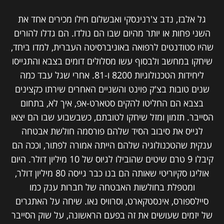
גל אלבז, נדב צ'רנינסקי ואבשלום חילו מכירים אחד את
השני פחות או יותר מהיום שבו הם נולדו. הם גדלו להורים
שהיו סטודנטים לרפואה באוניברסיטה העברית, למדו ביחד,
שיחקו במחשב ולבסוף עשו מסלולים דומים בצבא והתגייסו
ליחידות הטכנולוגיות 8200 ו-81. אחרי שגל עבד כמה
שנים טובות בצ'ק פוינט והשניים האחרים שירתו כקצינים
בצבא הם החליטו להקים סטארט-אפ, איך לא, בתחום
הסייבר. תזמון ומזל שיחקו לטובתם, כשבשבוע שבו הם יצאו
לגייס את סיבוב הסיד שלהם פורסמה חולשת אבטחה
ענקית שהטכנולוגיה שלהם הייתה אמורה לפתור, וככה הם
קיבלו 9 טרם שיטים שהובילו לגיוס של 10 מיליון דולר. היום
אוליגו סקיוריטי שאותה הם בנו כבר גייסה 80 מיליון דולר,
ומטפלת בחולשות האבטחה של חברות ענק כמו
סיילספורס, אינסטקארט, וסרוויס נאו. שיחה על האתגרים
של יזמים שעושים את זה בפעם הראשונה, על שוק הסייבר