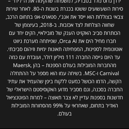
ירדן גרוס נולד בטבריה, למשפחה שהקימה את ה"לידו" –
סירות השעשועים ששטו בכנרת בשנות ה-80. לאחר שירות
צבאי בצוללות הוא ייסד את אנג'י, סטארט-אפ בתחום הרכב,
שחווה הצלחות לצד אכזבות. ב-2018, בעיצומן של
הכותרות סביב האקזיט הענק של מובילאיי, הקים יחד עם
חברו מחיל הים את Orca AI, שפיתחה מערכת ניווט
אוטונומית לספינות, המפחיתה תאונות ימיות וזיהום סביבתי.
עד היום גייסה החברה 111 מיליון דולר, ועובדת עם כמה
מהחברות המובילות בעולם הספנות – בהן Maersk,
Carnival ו-MSC. בשיחה עמו הוא מספר על ההתחלה
הקשה, הדמו הכושל כמעט ללקוח ביפן שהעמיד את עתיד
החברה בסכנה, וגם מסביר מדוע האקוסיסטם הישראלי של
חדשנות בספנות עדיין לא צבר תאוצה – למרות הפוטנציאל
האדיר בתחום, שאחראי על 99% מהסחורות המובילות
בעולם.