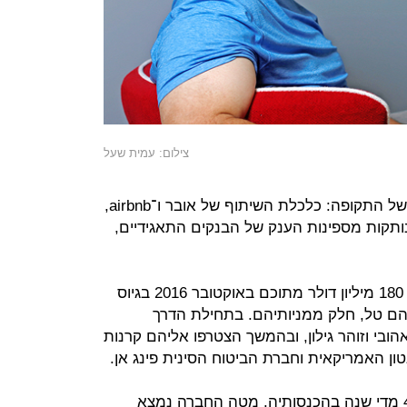
צילום: עמית שעל
השירות של פיוניר מגלם שני טרנדים של התקופה: כלכלת השיתוף של אובר ו־airbnb,
תקות מספינות הענק של הבנקים התאגידיים,
פיוניר גייסה עד היום 245 מיליון דולר, 180 מיליון דולר מתוכם באוקטובר 2016 בגיוס
ניהם טל, חלק ממניותיהם. בתחילת הדרך
הובי וזוהר גילון, ובהמשך הצטרפו אליהם קרנות
החברה רושמת צמיחה של 30%‑40% מדי שנה בהכנסותיה. מטה החברה נמצא