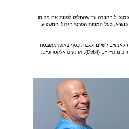
יסד את פיוניר ב־2005 וכיהן כמנכ"ל החברה עד שהחליט לפנות את מקומו
 טל כנשיא, בעל המניות הפרטי הגדול והמשפיע
 לאנשים לשלם ולגבות כסף באופן מאובטח
ושהכי מתאים להם: כרטיסי אשראי, חיובים מיידיים (Debit), ארנקים אלקטרוניים,