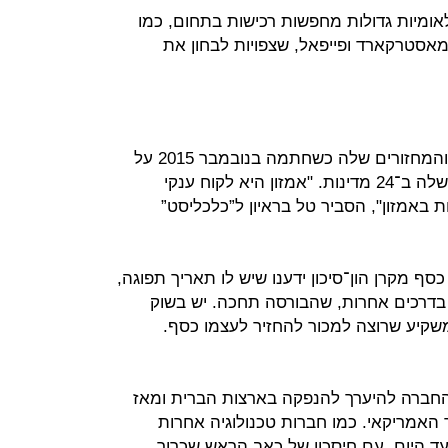
ומיות גדולות מחפשות רכישות בתחום, כמו
מאסטרקארד ופייפאל, שצפויות לבחון את
פיוניר קפצה מדרגה בהיקף הפעילות והמחזורים שלה כשחתמה בנובמבר 2015 על
הסכם עם אמזון לשימוש בטכנולוגיה שלה ב־24 מדינות. "אמזון היא לקוח ענקי
באמזון", הסביר טל בראיון ל”כלכליסט”
סף מקרן הון־סיכון ידענו שיש לו תאריך תפוגה,
 בדרכים אחרות, שהבורסה תחכה. יש בשוק
שקיע שרוצה למכור להחזיר לעצמו כסף.
להנפקה ב־2014 החלה החברה להיערך להנפקה בארצות הברית ומאז
 האמריקאי. כמו חברות טכנולוגיה אחרות
עד היום, עם חיסכון של כאב הראש שכרוך