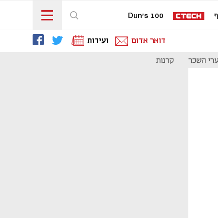
ף
Dun's 100
דואר אדום
ועידות
רי השכר
קרנות