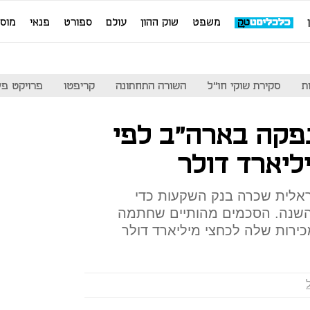
משפט
שוק ההון
עולם
ספורט
פנאי
מוס
ת
סקירת שוקי חו"ל
השורה התחתונה
קריפטו
פרויקט פע
נפקה בארה"ב לפי
לית שכרה בנק השקעות כדי
 השנה. הסכמים מהותיים שחתמה
ירות שלה לכחצי מיליארד דולר