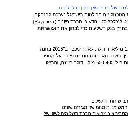
גרם של מדור שוק ההון בכלכליסט
הטכנולוגיה הבולטות בישראל נערכת להנפקה,
למכירת מניותה או לגיוס פרטי ב־2019. ל”כלכליסט” נודע כי חברת פיוניר (Payoneer)
בחרה בנק השקעות כדי לבחון את האפשרויות
החברה שואפת לשווי גבוה של 1.2‑ 1.5 מיליארד דולר, לאחר שכבר ב־2015 בחנה
ן. בשנה האחרונה חתמה פיוניר על מספר
הסכמים מהותיים שהגדילו את הכנסותיה ל־400‑500 מיליון דולר בשנה, והביאו
תני שירותי התשלום
 חמש מניות מחמישה מגזרים שונים
 מסביר איך מביאים חברת תשלומים לשווי של