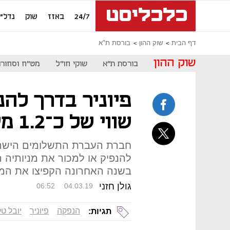
24/7
באזז
שוק
נדל"ן
דף הבית
שוק ההון
בורסת ת"א
שוק ההון
בורסת ת"א
שוקי חו"ל
מט"ח וסחורו
פיוניר בדרך לה
שווי של כ־1.2 מיליארד דולר
חברת העברת התשלומים הישרא
להנפיק או למכור את מניותיה
בשנה האחרונה הקפיצו את המכ
גולן חזני
06:52
04.03.19
הנפקה
פיוניר
יובל טל
תגיות: