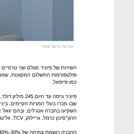
יובל טל מייסד פיוניר
ופלטפורמות התשלום המקוונות, שמנו
כמו פייפאל.
שבו מכרו בעלי המניות הקיימים, בי
השקיעו בחברה אנג’לים, ובהם יגאל א
ההון־סיכון כרמל, גריילוק, TCV, וולינגטון האמריקאית וחברת הביטוח הסינית פינג אן.