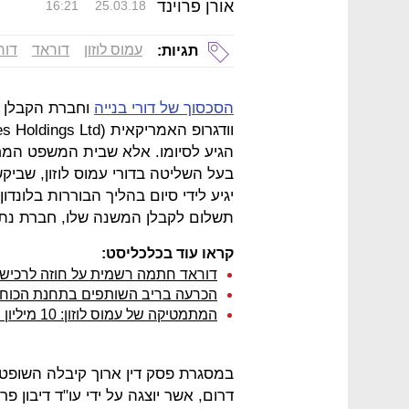
אורן פרוינד
16:21
25.03.18
עמוס לוזון
דוראד
דור
תגיות:
הסכסוך של דורי בנייה
וחברת הקבלן 
הגיע לסיומו. אלא שבית המשפט המחו
בעל השליטה בדורי עמוס לוזון, שבי
יגיע לידי סיום בהליך הבוררות בלונדו
תשלום לקבלן המשנה שלו, חברת נתי
קראו עוד בכלכליסט:
דוראד חתמה רשמית על חוזה לרכישת ג
הכרעה בריב השותפים בתחנת הכוח דוראד: ביה
המתמטיקה של עמוס לוזון: 10 מיליון שקל שווים 223 מיליון שקל
במסגרת פסק דין ארוך קיבלה השופטת
דרום, אשר יוצגה על ידי עו"ד דיבון 