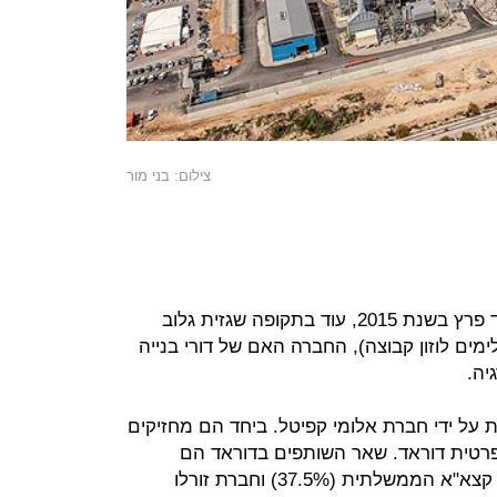
צילום: בני מור
הסכסוך הראשוני בתחנת הכוח דוראד פרץ בשנת 2015, עוד בתקופה שגזית גלוב
מים לוזון קבוצה), החברה האם של דורי בנייה
יה.
 על ידי חברת אלומי קפיטל. ביחד הם מחזיקים
וח הפרטית דוראד. שאר השותפים בדוראד הם
משפחת אדלסבורג (18.75%), חברת קצא"א הממשלתית (37.5%) וחברת זורלו