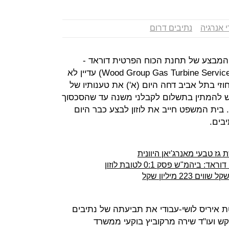
י אנרגיה
נתיבים דרום
המבצע של תחנת הכוח הפרטית דוראד -
וודגרופ האמריקאית (Wood Group Gas Turbine Services Holdings Ltd) עדיין לא
זי בתל אביב דחה היום (א') את טענותיו של
קש להמתין בתשלום לקבלני משנה עד שהסכסוך
ן. בית המשפט חייב את לוזון לבצע כבר היום
בים.
ז טבעי מאנרג'יאן היוונית
מ"ש פסק 0:1 לטובת לוזון
 איריס לושי-עבודי את תביעתה של נתיבים
פרקש ועו"ד שירה מרקוביץ בוקעי ממשרד