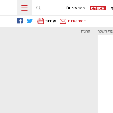
ף
Dun's 100
דואר אדום
ועידות
רי השכר
קרנות