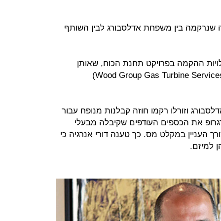
 לקנוניה שנרקמה בין משפחת אדלסבורג לבין השותף
עלויות ההקמה בפרויקט תחנת הכוח, שאותן
ביצעה חברת וודגרופ (Wood Group Gas Turbine Services Holdings Ltd)
לסבורג וזורלו רקמו חוזה קבלנות מנופח עבור
ודגרופ את הכספים העודפים שקיבלה מבעלי
ך העניין במקלט מס. כך טענה דורי אנרגיה כי
ן למיזם.