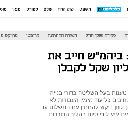
משפט
שוק ההון
עולם
ספורט
פנאי
מוס
ת
סקירת שוקי חו"ל
השורה התחתונה
קריפטו
פרויקט פע
 ביהמ"ש חייב את
 לשלם 6 מיליון שקל לקבלן
ענות בעל השליטה בדורי בנייה
תיבים כל עוד מזמין העבודות לא
; לוזון ביקש להמתין עם התשלום עד
 יגיע לידי סיום בהליך הבוררות