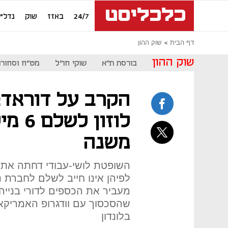
24/7
באזז
שוק
נדל"ן
דף הבית
שוק ההון
שוק ההון
בורסת ת"א
שוקי חו"ל
מט"ח וסחורו
הקרב על דוראד:
לוזון
משנה
השופטת לושי-עבודי דחתה את ט
לפיהן אינו חייב לשלם לחברת נ
מעביר את הכספים לדורי בנייה
שהסכסוך עם וודגרופ האמריקאית
בלונדון