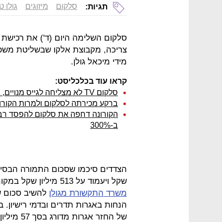
סלקום
מיזוגים
גולן ט
תגיות:
סלקום השלימה היום (ד') את רכישת 
מידי מיכאל גולן.
קראו עוד בכלכליסט:
סלקום TV לא מצליחה לגייס מנויים, גם בסגר
ברקע מכירתה לסלקום ולמרות הקורונ
ב-300%
שקל ויעמוד על 513 מיליון שקל במקום 590 מיליון שקל. ההפחתה נובעת
משרד התקשורת מגולן
של החזר א