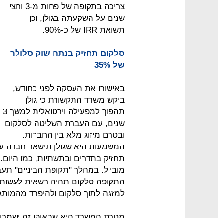
צריכה בתקופה של פחות מ-3 וחצי
שנים על השקעתה בגולן, וכן
תשואת IRR של כ-90%.
סלקום תחזיק בנתח שוק סלולר
של 35%
באישורו את העסקה לפני כחודש,
ביקש משרד התקשורת כי גולן
תהפוך למפעילה וירטואלית למשך 3
שנים, עם העברת השליטה לסלקום
ובטרם מיזוג מלא בין החברות.
המשמעות היא שגולן תישאר חברה ע
מובייל. במהלך "תקופת הביניים" תעבו
התקופה סלקום תהיה רשאית לעשות בג
למזגה לתוך סלקום ולהיפרד מהמות
מטרת המשרד היא שבאופן זה ישמרו ה