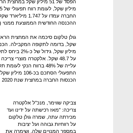
ההכנסה החודשית הממוצעת ממנוי (ARPU) עמדה על 46.9 שקל בסוף רבעון שני.
הכנסות החברה במחצית שנת 2020 עלו בכ-4.3% לכ-1.39 מיליארד שקל.
צביקה שווימר, מנכ"ל אלקטרה
צריכה: "מאז רכישתה על ידינו ועד
מכירתה עתה, שמרה גולן טלקום
על רווחיות גבוהה ועל יציבות
במספר המנויים שלה, ושימרה את