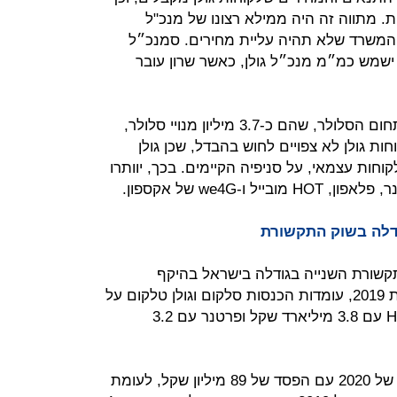
 מתווה זה היה ממילא רצונו של מנכ"ל
 המשרד שלא תהיה עליית מחירים. סמנכ״ל
ישמש כמ״מ מנכ״ל גולן, כאשר שרון עובר
סלקום תחזיק בנתח שוק של 35% בתחום הסלולר, שהם כ-3.7 מיליון מנויי סלולר,
וחות גולן לא צפויים לחוש בהבדל, שכן גולן
וחות עצמאי, על סניפיה הקיימים. בכך, יוותרו
דלה בשוק התקשורת
קשורת השנייה בגודלה בישראל בהיקף
ההכנסות. לפי הדוחות הכספיים לשנת 2019, עומדות הכנסות סלקום וגולן טלקום על
כ-4.2 מיליארד שקל. זאת לעומת HOT עם 3.8 מיליארד שקל ופרטנר עם 3.2
סלקום סיימה את המחצית הראשונה של 2020 עם הפסד של 89 מיליון שקל, לעומת