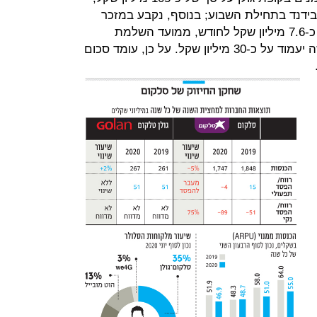
דיבידנד בתחילת השבוע; בנוסף, נקבע במזכר
ההבנות כי סלקום תשלם סכום נוסף כ-7.6 מיליון שקל לחודש, ממועד השלמת
העסקה ועד לתום שנת 2020. סכום זה יעמוד על כ-30 מיליון שקל. על כן, עומד סכום