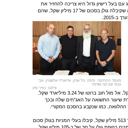
ם בעל רישיון גדול היא צריכה להחזיר את
ההטבה. הוראה דומה חלה על הטבה שקיבלה גולן בסכום של 17 מיליון שקל, שהם
מעמד החתימה. מימין: גיל שרון, אדוארדו אלשטיין, אבי
גבאי וצביקה שווימר
צילום: כפיר סיון
המזומנים של סלקום 1.4 מיליארד שקל, אל מול חוב ברוטו של 3.24 מיליארד שקל.
ת שיעור התשואה על האג"חים שלה ובכך
 ההלוואה, כמו שנקבע בהסכם המקורי.
מעבר לסכום התמורה הבסיסי על סך 513 מיליון שקל, קיבלו בעלי המניות בגולן סכום
נוסף של 135 מיליון שקל: יתרת המזומנים בקופת גולן על סך של כ-105 מיליון שקל,