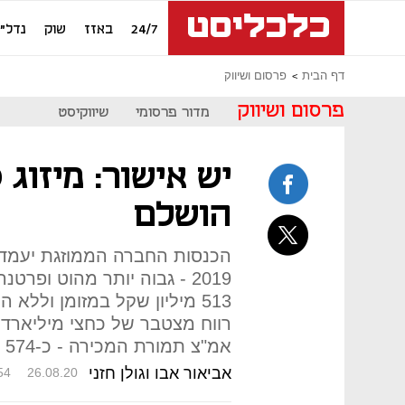
24/7
באזז
שוק
נדל"ן
דף הבית
פרסום ושיווק
פרסום ושיווק
מדור פרסומי
שיווקיסט
יש אישור: מיזוג 
הושלם
2019 - גבוה יותר מהוט ופר
513 מיליון שקל במזומן ולל
רווח מצטבר של כחצי מיליארד 
אמ"צ תמורת המכירה - כ-574 מיליון שקל
אביאור אבו וגולן חזני
54
26.08.20