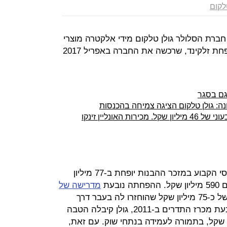
לקום
חברת הסלולר גולן טלקום מידי אלקטרה מוצרי
צריכה, מקבוצת אלקו שבשליטת משפחת זלקינד, שרכשה את החברה באפריל 2017
ה: גולן טלקום הציגה צמיחה בהכנסות
הקורונה דחפה את סלקום להפסד רבעוני של 46 מיליון שקל. מכירות האונליין זינקו
הצדדים סיכמו שסכום התמורה הבסיסי הקבוע במזכר ההבנות יופחת ב-77 מיליון
מדרישה של
להשיב סכום של כ-75 מיליון שקל שהוחזרו לה בעבר דרך
הנחות באגרות תדרים ובדמי רישיון. בעת מכרז התדרים ב-2011, גולן קיבלה הטבה
גרות מדורג בסך 57 מיליון שקל, בתמורה לעמידה בנתחי שוק. עם זאת,