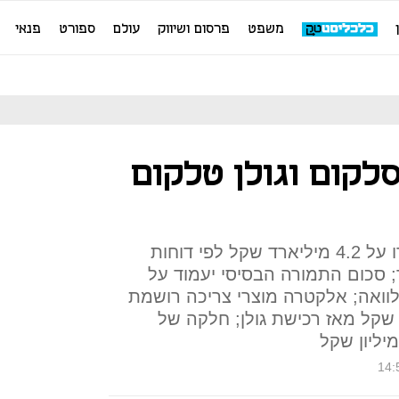
משפט
פרסום ושיווק
עולם
ספורט
פנאי
סלקום וגולן טלקום
הכנסות החברה הממוזגת יעמדו על 4.2 מיליארד שקל לפי דוחות
טנר; סכום התמורה הבסיסי יעמוד על
א הלוואה; אלקטרה מוצרי צריכה רושמת
שקל מאז רכישת גולן; חלקה של
14: