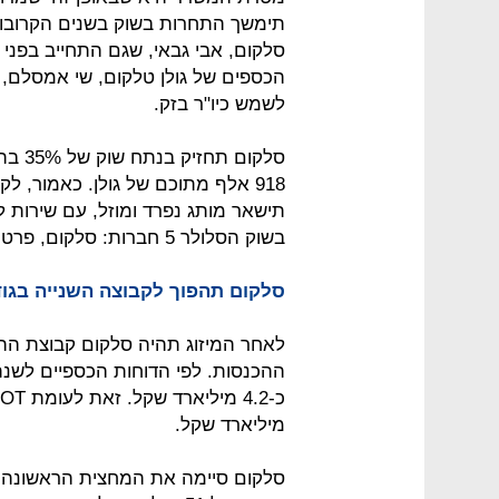
תימשך התחרות בשוק בשנים הקרובות.
סלקום, אבי גבאי, שגם התחייב בפני
הכספים של גולן טלקום, שי אמסלם, 
לשמש כיו"ר בזק.
918 אלף מתוכם של גולן. כאמור, לק
תישאר מותג נפרד ומוזל, עם שירות לק
בשוק הסלולר 5 חברות: סלקום, פרטנר, פלאפון, HOT מובייל ו-we4G של אקספון.
סלקום תהפוך לקבוצה השנייה בגו
לאחר המיזוג תהיה סלקום קבוצת הת
מיליארד שקל.