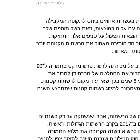
צילום: אוראל כהן
ות בעשרות אחוזים ביחס לתקופה המקבילה
 עם עליה בהוצאות, וזאת בשל תוספת שכר
 הוצאות תפעול על סניפים אלו. התחזקות
ור חד הותירה מאחור את הרשתות הקטנות יותר
ותרו מאחור.
כך, רק לפני כחודש הודיעה מחסני להב על מכירתה לרשת פרש מרקט בתמורה ל־90
הסביר את ההחלטה של חברת דן למכור את
הרשת שרכשה ב־100 מיליון שקל לפני 6 שנים בכך שאין עוד מקום לרשתות קטנות.
האחרונה למיזוג רשתות קטנות שתתבצע השנה.
ולית של הרשתות, אחרי שנשחקה עד דק בשנתיים
שקדמו לה, והמגמה צפויה להמשך גם ב־2017 בקרב הרשתות הגדולות. ראשית,
ם להשיא בשנה הקרובה את מלוא התמורה
וק הניילונים שנכנס השנה לתוקף צפוי להטיב