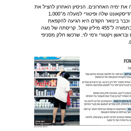
ת ימיה האחרונים. הניסיון האחרון להציל את
הרשת באמצעות מכירת כ־60 סניפי הדיסקאונט שלה ופיטורי למעלה מ־1,000
, לא הועילו לה וכבר בינואר הקודם היא הגיעה להקפאת
הליכים שבסופה נמכרה לנחום ביתן בתמורה ל־455 מיליון שקל. קריסתה של מגה
ראשן ויקטורי ורמי לוי, שרכשו חלק מסניפי
.