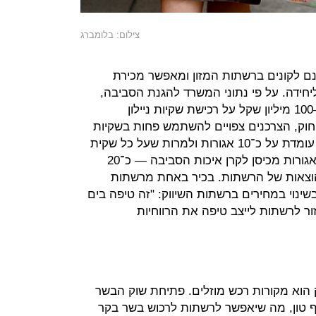
צילום: בלומברג
ינם לקונים ברשתות המזון ומאפשר מכירת
ות יותר ב־10 אגורות ליחידה. על פי נתוני המשרד להגנת הסביבה,
בכל שנה מוציאות רשתות השיווק 80–100 מיליון שקל על רכישת שקיות ניילון
חוק, הצרכנים צפויים להשתמש פחות בשקיות
— וכך, למרות שעלות השקית לרשת עומדת על כ־10 אגורות ולמרות שעל כל שקית
שתמכר הרשתות יצטרכו להעביר 10 אגורות מכיסן לקרן איכות הסביבה — כ־20
הוצאות של הרשתות. בכיר באחת מרשתות
שינוי במחירים ברשתות השיווק: "זה טיפה בים
ור לרשתות לייצב טיפה את הרווחיות
 הוא מקורות רכש מוזלים. פתיחת שוק הבשר
ייבוא תורחב ב־2017 ל־10 אלף טון, מה שיאפשר לרשתות לרכוש בשר בקר