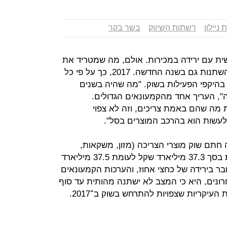
 ניילון
רשתות השיווק
בשר בקר
את 2016 כשנה שלישית עם ירידה במכירות. אולם, מה שמטריד את
בכירי התעשייה הוא שדבר לא צפוי להשתנות גם בשנה החדשה. 2017, כך על פי כל
 בהיקפי הפעילות בשוק. "מה שהיה בשנים
", העריך אחד מהקמעונאים הגדולים.
 מה שהם באמת צריכים, וזה לא צפוי
לעשות הוא בהרכב המוצרים בסל".
נה חתם שוק מוצרי הצריכה (מזון, משקאות,
טיפוח הפרט ומוצרי ניקוי), עם מכירות בסך 37.3 מיליארד שקל לעומת 37.5 מיליארד
 בירידה של כחצי אחוז, והערכות הקמעונאים
נים, היא כי המצב לא ישתנה מהותית עד סוף
יקריות שצפויות להתרחש בשוק ב־2017.