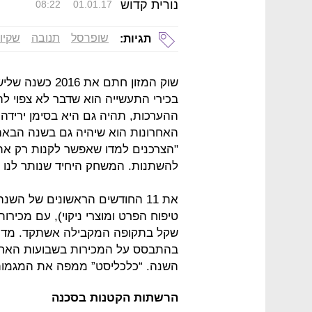
נורית קדוש
08:22
01.01.17
שופרסל
תנובה
שקיות
תגיות:
שוק המזון חתם 
ההערכות, תהיה גם היא בסימן ירידה
האחרונות הוא שיהיה גם בשנה הבאה
"הצרכנים למדו שאפשר לקנות רק את
להשתנות. המשחק היחיד שנותר לנו 
את 11 החודשים הראשונים של הש
שקל בתקופה המקבילה אשתקד. מדובר
בהתבסס על המכירות בשבועות האחרו
השנה. “כלכליסט” ממפה את המגמות הע
הרשתות הקטנות בסכנה