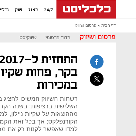
24/7
באזז
שוק
נדל"ן
דף הבית
פרסום ושיווק
פרסום ושיווק
מדור פרסומי
שיווקיסט
בקר, פחות שקיות
במכירות
השלישית ברציפות; בשנה הקרוב
מההוצאות על שקיות ניילון, למ
הקורנפלקס; אך בכל זאת הקמעו
למדו שאפשר לקנות רק את מה