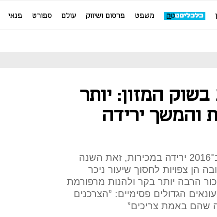
משפט
פרסום ושיווק
עולם
ספורט
פנאי
התחזית ל-2017 בשוק המזון: יותר
 והמשך ירידה
רשתות השיווק המשיכו להציג ב־2016 ירידה במכירות, זאת השנה
ה הן צפויות לחסוך שיעור ניכר
כור הרבה יותר בקר ולהנות מרפורמת
נאים הגדולים פסימיים: ”הצרכנים
 שהם באמת צריכים”