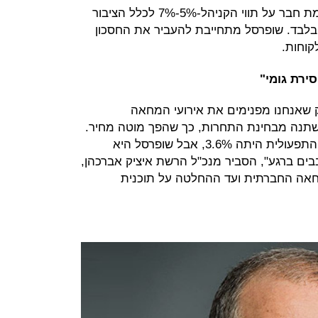
18%-20% שנתנה לגופים גדולים דוגמת חבר על תווי הקניהל-5%-7% לכלל הציבור
בלבד. שופרסל מתחייבת להעביר את החסכון
קוחות.
ירת גומי"
 שאנחנו מפנימים את אירועי המחאה
שתנה מבחינת התחרות, כך שהפך מוטה מחיר.
הבנו את זה עוד ב-2012 כשהרווחיות התפעולית היתה 3.6%, אבל שופרסל היא
בים ברגע", הסביר מנכ"ל הרשת איציק אברכהן,
אה החברתית ועד ההחלטה על תוכנית