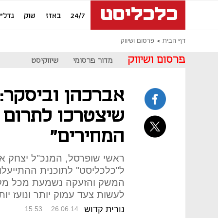
24/7
באזז
שוק
נדל"ן
דף הבית
פרסום ושיווק
פרסום ושיווק
מדור פרסומי
שיווקיסט
אברכהן וביסקר:
שיצטרכו לתרום 
המחירים"
ראשי שופרסל, המנכ"ל יצחק אברכ
ל"כלכליסט" לתוכנית ההתייעלות
המשק והזעקה נשמעת מכל מקום
לעשות צעד עמוק יותר ונועז יות
נורית קדוש
15:53
26.06.14