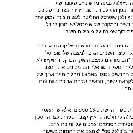
תייעלות נבעה מהשינויים שעובר שוק
ן בפן הרגולטורי. "ישנה ירידה בצריכה של כל
 ולכן שופרסל החליטה לעשות צעד עמוק יותר
חודשים ובמקרה של שופרסל יש יתרון לגודל
ית תוך שמירה על מובילות השוק".
ך לכניסת הבעלים החדשים של קבוצת אי.די.בי
לה כיצד השניים הגיבו למצבה של שופרסל
 "הם מודעים למצב השוק, הם קנו והשקיעו לא
לקי המשק הישראלי והם מבינים את המצב
 החדשים נכנסו באמצע תהליך מאד ארוך של
לקראת יישום, הראייה שלהם ארוכת טווח והם
תה".
ביסקר ציין עוד, כי בשנה וחצי האחרונות סגרה הרשת כ-15 סניפים, אלא שההאטה
ילה להחלטה להאיץ קצב הסגירה. לצד החסכון
גירת הסניפים וצמצום עלויות כח אדם,
ב"כלכליסט" לצמצם את ההנחות בשיעור