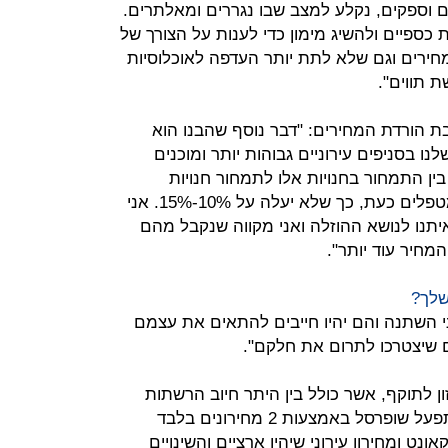
 וספקים, נקלע למצב שבו נגררים ומאלתרים.
כספיים ולהשיג מימון כדי לענות על הצורך של
מחירים וגם שלא לתת יותר העדפה לאוכלוסיות
 תווים".
ת הורדת המחירים: "דבר נוסף שהבנו הוא
ו בסניפים עירוניים גבוהות יותר ומוכנים
ין התמחור בחנויות אלו לתמחור חנויות
הדיסקאונט גבוה מידי וגם בו אנחנו מטפלים כעת, כך שלא יעלה על 10%-15%. אני
יתנו לנושא ההוזלה ואני מקווה שנקבל מהם
חיר עוד יותר".
שלך?
י השתנה והם יהיו חייבים להתאים את עצמם
ם שיצטרכו לתרום את חלקם".
ן לתוקף, אשר כולל בין היתר חיוב הרשתות
לפרסם מאגר מחירונים מקוון ארצי, תפעל שופרסל באמצעות 2 מחירונים בלבד
נט ומחירון עירוני שיהיו ארציים והשינויים