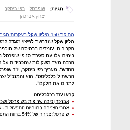
שופרסל
רפי ביסקר
תגיות:
יצחק אברכהן
מחיקת 150 מיליון שקל בעקבות סגירתם הצפויה של 15
מליון שקל שנדרשת לפיצוי מוגדל למא
הקרובים, עומדים בבסיסה של תוכני
בימים אלו עם סגירת סניפי שופרסל ב
הרבה מאד משקולות שמכבידות על הר
החדש". מעריך רפי ביסקר, יו"ר שופר
הרשת ל"כלכליסט". הוא והמנכ"ל יצח
לתרום את חלקם".
קראו עוד בכלכליסט:
אברכהן כיבה שריפות בשופרסל ושכ
אחרי הצניחה ברווחיות התפעולית - 
שופרסל: צניחה של 54% ברווח התפעולי ל-33 מיליון שקל ברבעון הראשון