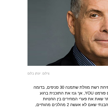
צילום: יונתן בלום
לדבריו, כבר ב-2012 הכין תוכנית לפתיחת רשת מוזלת שתמנה 30 סניפים, בדומה
למהלך שמבצעת כרגע רבוע כחול עם פורמט YOU, אך גנז את התוכנית ברגע
תר שאת את פערי המחירים בין החנויות
העירוניות היקרות לחנויות המוזלות. "הבנתי שאם לא אעשה 2 מהלכים מהותיים,