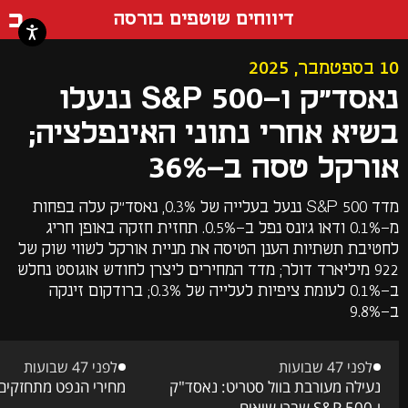
דף ה
דיווחים שוטפים בורסה
10 בספטמבר, 2025
נאסד"ק ו-S&P 500 ננעלו
בשיא אחרי נתוני האינפלציה;
אורקל טסה ב-36%
מדד S&P 500 ננעל בעלייה של 0.3%, נאסד"ק עלה בפחות
מ-0.1% ודאו ג'ונס נפל ב-0.5%. תחזית חזקה באופן חריג
לחטיבת תשתיות הענן הטיסה את מניית אורקל לשווי שוק של
922 מיליארד דולר; מדד המחירים ליצרן לחודש אוגוסט נחלש
ב-0.1% לעומת ציפיות לעלייה של 0.3%; ברודקום זינקה
ב-9.8%
לפני 47 שבועות
לפני 47 שבועות
נעילה מעורבת בוול סטריט: נאסד"ק
מחירי הנפט מתחזקים
ו-S&P 500 שברו שיאים