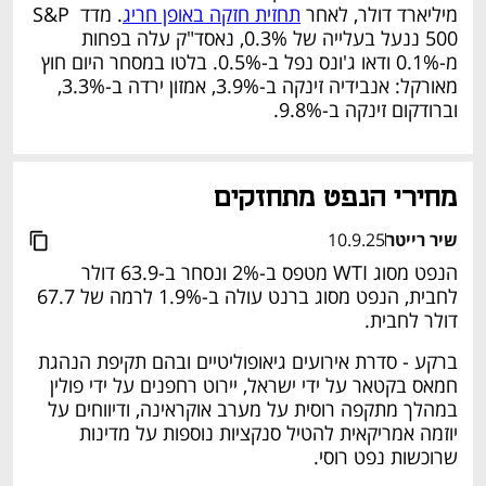
מיליארד דולר, לאחר 
תחזית חזקה באופן חריג
. מדד S&P 
500 ננעל בעלייה של 0.3%, נאסד"ק עלה בפחות 
מ-0.1% ודאו ג'ונס נפל ב-0.5%. בלטו במסחר היום חוץ 
מאורקל: אנבידיה זינקה ב-3.9%, אמזון ירדה ב-3.3%, 
וברודקום זינקה ב-9.8%.
מחירי הנפט מתחזקים
שיר רייטר
10.9.25
הנפט מסוג WTI מטפס ב-2% ונסחר ב-63.9 דולר 
לחבית, הנפט מסוג ברנט עולה ב-1.9% לרמה של 67.7 
דולר לחבית.
ברקע - סדרת אירועים גיאופוליטיים ובהם תקיפת הנהגת 
חמאס בקטאר על ידי ישראל, יירוט רחפנים על ידי פולין 
במהלך מתקפה רוסית על מערב אוקראינה, ודיווחים על 
יוזמה אמריקאית להטיל סנקציות נוספות על מדינות 
שרוכשות נפט רוסי.