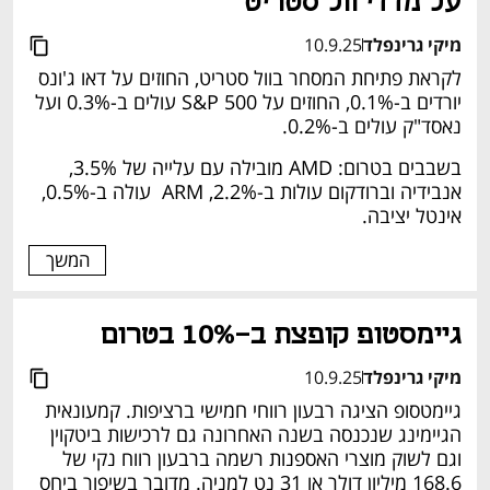
על מדדי וול סטריט 
מיקי גרינפלד
10.9.25
לקראת פתיחת המסחר בוול סטריט, החוזים על דאו ג'ונס 
יורדים ב-0.1%, החוזים על S&P 500 עולים ב-0.3% ועל 
נאסד"ק עולים ב-0.2%. 
בשבבים בטרום: AMD מובילה עם עלייה של 3.5%, 
אנבידיה וברודקום עולות ב-2.2%, ARM  עולה ב-0.5%, 
אינטל יציבה. 
המשך
גיימסטופ קופצת ב-10% בטרום 
מיקי גרינפלד
10.9.25
גיימטסופ הציגה רבעון רווחי חמישי ברציפות. קמעונאית 
הגיימינג שנכנסה בשנה האחרונה גם לרכישות ביטקוין 
וגם לשוק מוצרי האספנות רשמה ברבעון רווח נקי של 
168.6 מיליון דולר או 31 נט למניה. מדובר בשיפור ביחס 