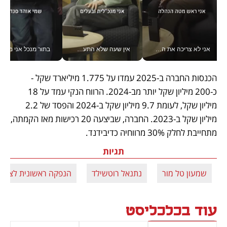
אני לא צריכה את המשרד: רונית שרעבי-חדד מנהלת ארגון של 30000 עובדים מכל מקום_v
אין שעה שלא התעסקתי במשבר - טל אלכסנדרוביץ’ שגב מנהלת משברים תקשורתיים מכל מקום עם ה- Galaxy Z Fold8 Ultra שלה_v
בתור מנכל אני מקבל מאות הח
הכנסות החברה ב-2025 עמדו על 1.775 מיליארד שקל - 
כ-200 מיליון שקל יותר מב-2024. הרווח הנקי עמד על 18 
מיליון שקל, לעומת 9.7 מיליון שקל ב-2024 והפסד של 2.2 
מיליון שקל ב-2023. החברה, שביצעה 20 רכישות מאז הקמתה, 
מתחייבת לחלק 30% מרווחיה כדיבידנד.
תגיות
שמעון טל מור
נתנאל רוטשילד
הנפקה ראשונית לציבו
עוד בכלכליסט