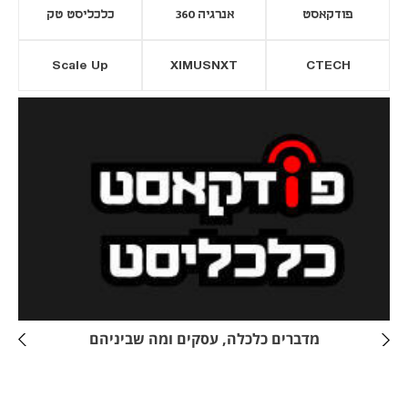
פודקאסט
אנרגיה 360
כלכליסט טק
Scale Up
XIMUSNXT
CTECH
יסייה חדשה
נפתח בכרטיסייה חדשה
מדברים כלכלה, עסקים ומה שביניהם