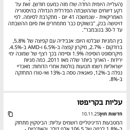
(העלייה היומית החדה שלו מזה כמעט חודש). זאת על 
רקע דיווחים שההשבתה הפדרלית הגדולה בהיסטוריה 
האמריקאית - שנמשכה 41 יום - מתקרבת לסיומה. לפי 
דויטשה בנק, "בשווקים כבר מתמחרים את סיום ההשבתה 
עד ל-30 בנובמבר".
בין המניות שבלטו היום: אנבידיה עם קפיצה של 5.8%, 
ברודקום - 2.7%, מיקרון קפצה ב-6.5% ו-AMD ב-4.5%. 
מיקרוסופט הוסיפה 1.9% וסיימה בכך רצף של שמונה ימי 
ירידות - הארוך ביותר שלה מאז 2011. כמה מניות 
ישראליות רשמו תנועות בולטות אחרי הדוחות: מאנדיי 
נפלה ב-12%, פאגאיה טסה ב-13% ואי-טורו התחזקה 
ב-8%.
עליות בקריפטו
חדשות חוץ
10.11.25
המטבעות הדיגיטליים רושמים עליות: הביטקוין מתחזק 
ב-1.8% לרמה של 106.5 אלף דולר, והאת'ריום - 