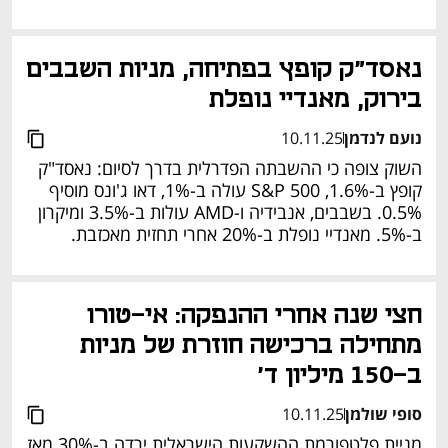
נאסד"ק קופץ בפתיחה, מניות השבבים 
בירוק, מאנדיי נופלת
נועם לנדמן
10.11.25
השוק צופה כי ההשבתה הפדרלית בדרך לסיום: נאסד"ק 
קופץ ב-1.6%, S&P 500 עולה ב-1%, דאו ג'ונס מוסיף 
0.5%. בשבבים, אנבידיה ו-AMD עולות ב-3.5% ומיקרון 
ב-5%. מאנדיי נופלת ב-20% אחרי תחזית מאכזבת.
נפתח בכרטיסייה חדשה
חצי שנה אחרי ההנפקה: אי-טורו 
מתחילה ברכישה חוזרת של מניות 
ב-150 מיליון ד'
סופי שולמן
10.11.25
מניית פלטפורמת ההשקעות הישראלית ירדה ב-30% מאז 