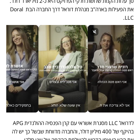
סך עלות הקמת שלושת חלקי הפרויקט היא כ-2 מיליארד דולר. 
את הפעילות בארה"ב מנהלת דוראל דרך החברה הבת Doral 
LLC. 
אני לא צריכה את המשרד: רונית שרעבי-חדד מנהלת ארגון של 30000 עובדים מכל מקום_v
אין שעה שלא התעסקתי במשבר - טל אלכסנדרוביץ’ שגב מנהלת משברים תקשורתיים מכל מקום עם ה- Galaxy Z Fold8 Ultra שלה_v
בתפקידים כאלה אי אפשר לח
לדרואל LLC מסגרת אשראי עם קרן הפנסיה ההולנדית APG 
בהיקף של 400 מיליון דולר, והחברה מדווחת שבשל כך יש לה 
את ההון העצמי הדרוש להשלמת ההקמה של שני חלקי 