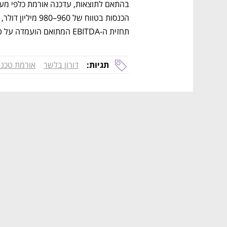
תחזית ה-EBITDA המתואם הועמדה על טווח שבין 575 ל-593 מיליון דולר.
תגיות:
דורון בלשר
אורמת טכנו