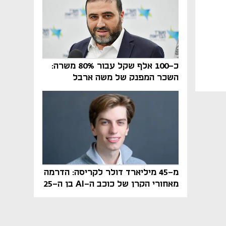
כ-100 אלף שקל עבור 80% משרה:
השכר המפנק של משה ארבל
במהדרין נחשף
מ-45 מיליארד דולר לקריסה: הדרמה
מאחורי הקרן של כוכב ה-AI בן ה-25