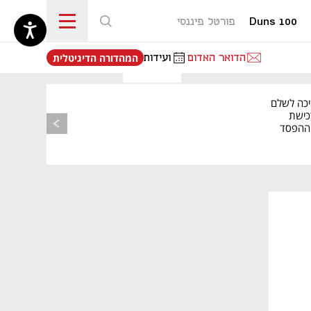
Duns 100
פורטל פיננסי
נפתח בכרטיסייה חדשה
הדואר האדום
ועידות
המהדורה הדיגיטלית
מאמר קניות
יכה לשלם
כישת
BASE: ההפסד
הרבעוני זינק ל-76