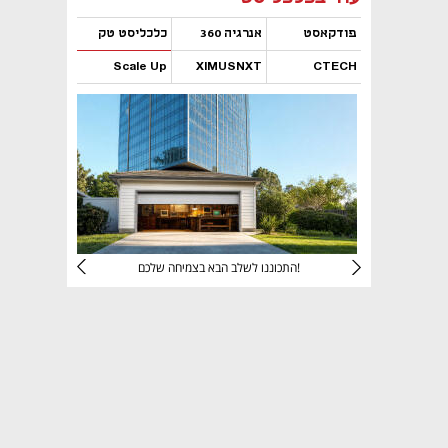
פודקאסט
אנרגיה 360
כלכליסט טק
Scale Up
XIMUSNXT
CTECH
נפתח בכרטיסייה חדשה
נפתח בכרטיסייה חדשה
נפתח בכרטיסייה חדשה
נפתח בכרטיסייה חדשה
יניהם
התכוננו לשלב הבא בצמיחה שלכם!