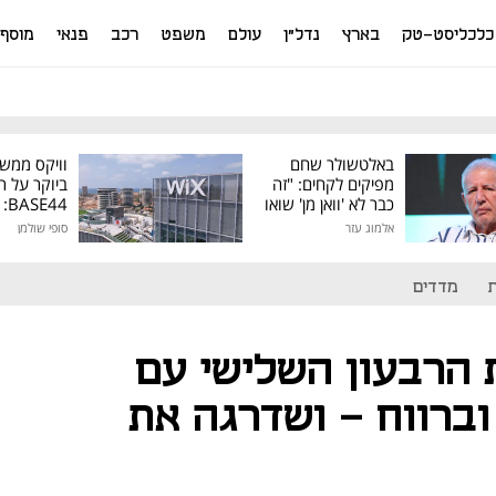
כלכליסט-טק
בארץ
נדל"ן
עולם
משפט
רכב
פנאי
מוסף
באלטשולר שחם
וויקס ממש
מפיקים לקחים: "זה
ביוקר על ר
כבר לא 'וואן מן' שואו
44
של גילעד"
אלמוג עזר
סופי שולמן
מיליון דולר
מדדים
 הרבעון השלישי עם
וברווח – ושדרגה את