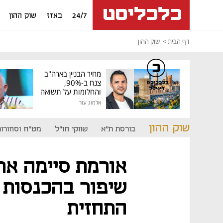
24/7
באזז
שוק ההון
דף הבית
שוק ההון
מחיר הבניין בארה"ב
צנח ב-90%,
כלכליסט
דיגיטל
והחלומות על תשואה
גבוהה התנפצו
אלמוג עזר
שוק ההון
בורסת ת"א
שווקי חו"ל
מט"ח וסחורות
אורמת סיימה את
שיפור בהכנסות 
התחזית