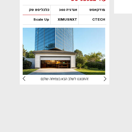
פודקאסט
אנרגיה 360
כלכליסט טק
Scale Up
XIMUSNXT
CTECH
נפתח בכרטיסייה חדשה
נפתח בכרטיסייה חדשה
נפתח בכרטיסייה חדשה
נפתח בכרטיסייה חדשה
יניהם
התכוננו לשלב הבא בצמיחה שלכם!