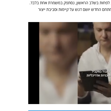
לעמוד בתפוקה הנדרשת ובמפעל החדש, לפחות בשלב הראשון, נסתפק במשמרת אחת בלבד. 
עד סוף השנה נסגור את המפעל הישן. במתחם החדש יושם דגש על קיימות וסביבת ייצור 