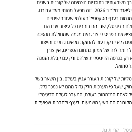
לדברי סמואל המפעל החדש מהווה אבן דרך משמעותית בתוכניות הצמיחה של קורנית בשנים 
הקרובות, תוך הגעה ליעד להכנסות של מיליארד דולר ב 2026. "זה מפעל מהותי מאד עבורנו, 
שיאפשר את הגידול בפעילותנו בהתאם למגמות בענף הטקסטיל העולמי שעובר שינויים 
מהותיים ומתאפיין במעבר של לקוחות לעולם הדיגיטלי, שבו הם בוחרים כל עיצוב שבו הם 
חפצים ורק לאחר ביצוע ההזמנה היצרן מוציא את הפריט לייצור. זאת מגמה שמחוללת מהפכה 
אדירה בתעשיית הטקסטיל, שכן חברות אופנה לא יזדקקו עוד להחזקת מלאים גדולים והייצור 
ייעשה בלי מגבלה לכמות מינימלית. המודל דומה לזה של אמזון בתחום הספרים, אין צורך 
להחזיק בעותקים מודפסים של ספרים אלא רק בגרסה הדיגיטלית שלהם ורק עם קבלת הזמנה 
 סמואל.
לדבריו, השימוש הממוקד בהדפסות הדיגיטליות של קורנית מעורר עניין בעולם, בין השאר בשל 
הייצור ההמוני של פריטי ביגוד במזרח הרחוק, שעל פי הערכות חלק גדול מהם לא נמכר כלל. 
"הייצור ההמוני הפך את תעשיית הטקסטיל לאחת המזהמות בעולם. המעבר לעולם הדיגיטלי 
והמשבר הלוגיסטי בעולם שבאו בעקבות הקורונה הם מאיץ משמעותי לענף ולחברות שפועלות 
גיטל
קריית גת