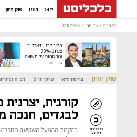
24/7
באזז
שוק ההון
דף הבית
שוק ההון
בורסת ת"א
מחיר הבניין בארה"ב
צנח ב-90%,
והחלומות על תשואה
גבוהה התנפצו
אלמוג עזר
שוק ההון
בורסת ת"א
שווקי חו"ל
מט"ח וסחורות
קורנית, יצרנית
לבגדים, חנכה מ
כלכליסט
דיגיטל