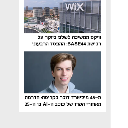
וויקס ממשיכה לשלם ביוקר על
רכישת BASE44: ההפסד הרבעוני
זינק ל-76 מיליון דולר
מ-45 מיליארד דולר לקריסה: הדרמה
מאחורי הקרן של כוכב ה-AI בן ה-25