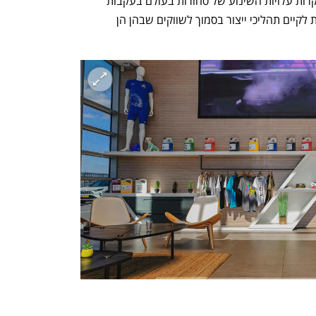
לכ-20% מהכנסותיה. זאת, כשברקע התייקרות עלויות השינוע של סחורות בעולם בעקבות 
מגפת הקורונה ומגמת היערכות של חברות לקיים תהליכי ייצור בסמוך לשווקים שבהן הן 