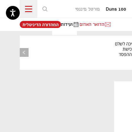
Duns 100
פורטל פיננסי
נפתח בכרטיסייה חדשה
הדואר האדום
ועידות
המהדורה הדיגיטלית
יכה לשלם
כישת
BASE: ההפסד
הרבעוני זינק ל-76