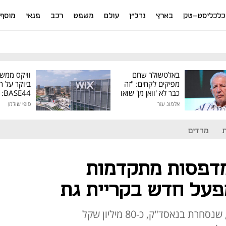
כלכליסט-טק
בארץ
נדל"ן
עולם
משפט
רכב
פנאי
מוסף
באלטשולר שחם
וויקס ממש
מפיקים לקחים: "זה
ביוקר על ר
כבר לא 'וואן מן' שואו
44
של גילעד"
אלמוג עזר
סופי שולמן
מיליון דולר
מדדים
 מדפסות מתקדמות
פעל חדש בקריית גת
בהקמת המפעל השקיעה החברה, שנסחרת בנאסד"ק, כ-80 מיליון שקל