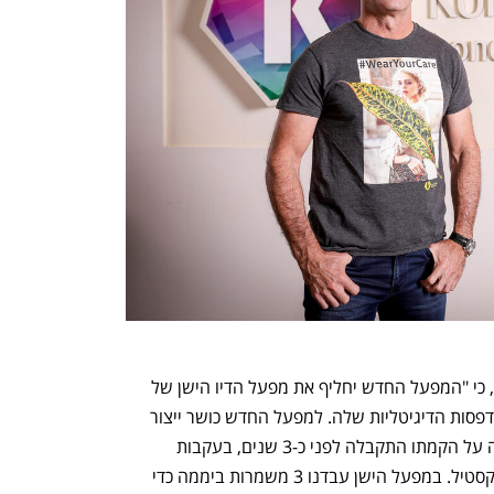
מנכ"ל קורנית, רונן סמואל אמר לכלכליסט, כי "המפעל החדש יחליף את מפעל הדיו הישן של 
החברה בקריית גת ובו היא מייצרת דיו למדפסות הדיגיטליות שלה. למפעל החדש כושר ייצור 
גדול פי עשרה מהמפעל הנוכחי וההחלטה על הקמתו התקבלה לפני כ-3 שנים, בעקבות 
השינויים העולמיים שחלים בתעשיית הטקסטיל. במפעל הישן עבדנו 3 משמרות ביממה כדי 