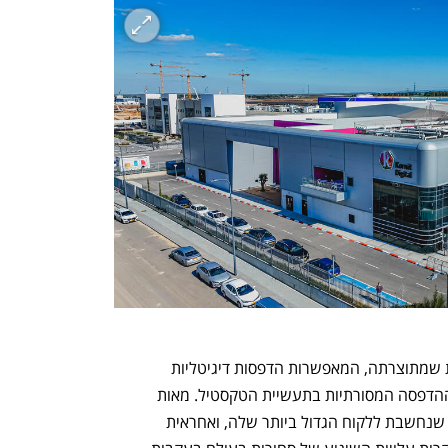
מוצרי הדיו של קורנית מותאמים למדפסות שמתוצרתה, המאפשרות הדפסות דיגיטליות 
בהיקפים מצומצמים יותר לעומת שיטות ההדפסה המסורתיות בתעשיית הטקסטיל. מאות 
מכונות שייצרה נרכשו בידי הענקית אמזון שנחשבת ללקוח הגדול ביותר שלה, ואחראית 