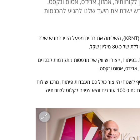
לקוחותיה, אמזון, אדידס, אסוס ונקסט.
ש ישרת את היעד שלנו להגיע להכנסות
חברת קורנית דיגיטל, שנסחרת בנאסד"ק (KRNT), השלימה את בניית מפעל הדיו החדש שלה 
מיליון שקל. 
קורנית, שמנוהלת בידי רונן סמואל, עוסקת בפיתוח, ייצור ושיווק של מדפסות מתקדמות לבגדים 
 אדידס, אסוס ונקסט. 
המפעל נבנה על שטח של 11 דונם ובנוסף לשטחי הייצור כולל גם מעבדות פיתוח, מרכז שילוח 
לוגיסטי ומשרדים. החברה מעסיקה בקריית גת כ-100 עובדים והיא צפויה לקלוט לשורותיה 