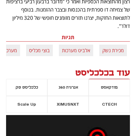
רצון מהתוצאות הכספיות ואמר כי "מדובר ברבעון רביעי ברציפות 
של צמיחה דו ספרתית בהכנסות ובצבר ההזמנות. בנוסף 
לתוצאות החזקות, יצרנו תזרים מזומנים חופשי של 320 מיליון 
דולר".
תגיות
מכירת נשק
אלביט מערכות
בוצי מכליס
מערכות 
עוד בכלכליסט
פודקאסט
אנרגיה 360
כלכליסט טק
Scale Up
XIMUSNXT
CTECH
יסייה חדשה
נפתח בכרטיסייה חדשה