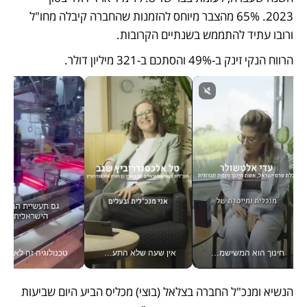
2023. 65% מהצבר מיוחס להזמנות שהחברה קיבלה מחו"ל 
ורובו עתיד להתממש בשנתיים הקרובות. 
הרווח הנקי זינק ב-49% והסתכם ב-321 מיליון דולר.
חינוך הוא המשישמה של החיים שלי - V
אין שעה שלא התעסקתי במשבר - טל אלכסנדרוביץ’ שגב מנהלת משברים תקשורתיים מכל מקום עם ה- Galaxy Z Fold8 Ultra שלה_v
טכנולוגיה זה לא רק בהייטק: גם תעשיי
הנשיא ומנכ"ל החברה בצלאל (בוצי) מכליס הביע היום שביעות 