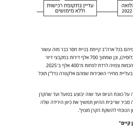
נפתח בכרטיסייה חדשה
נפתח בכרטיסייה חדשה
אלקטרה נדל"ן הציגה בנובמבר נתונים לפיהם בכל ארה"ב קיימת בניית חסר כבר מזה עשור 
(היקף התחלות בנייה נמוך מול גידול באוכלוסיה), וכן שמתוך 700 אלף דירות במקבצי דיור 
שהקמתן היתה צפויה להסתיים ב־2024, הכמות צפויה לרדת לפחות מ־400 אלף ב־2025 
ולכ־300 אלף ב־2026. היצע שיורד תומך בעליית מחירי השכירות שמהם אלקטרה נדל"ן תוכל 
ענף במתח גבוה
מדברים כלכלה, עסקים ומה שב
לפי סנובסקי: "משך הזמן שייקח מההודעה על כוונת הגיוס ועד שזה יבוצע בפועל ועד שהקרן 
תתחיל לרכוש נכסים הוא כשנה, ובזמן הזה סביר שריבית ההיוון תמשיך את כיוון הירידה שלה 
ן הנוכחי להשקת הקרן מצוין".
 קיים"