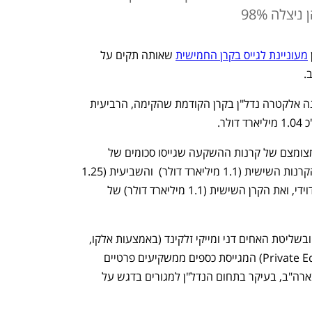
מעוניינת לגייס בקרן החמישית
 שאותה תקים על 
. 
סכום הגיוס המצופה דומה לזה שאליו כיוונה אלקטרה נדל"ן בקרן הקודמת שהקימה, הרביעית 
. 
בכך, הצטרפה אלקטרה נדל"ן למועדון המצומצם של קרנות ההשקעה שגייסו סכומים של 
מיליארד דולר ויותר, שכלל עד אז רק את הקרנות השישית (1.1 מיליארד דולר)  והשביעית (1.25 
מיליארד דולר) של קרן פימי בראשות ישי דוידי, ואת הקרן השישית (1.1 מיליארד דולר) של 
אלקטרה נדל"ן, שמנוהלת בידי אמיר יניב ובשליטת האחים דני ומייקי זלקינד (באמצעות אלקו, 
54.8%), היא חברת קרנות (Private Equity Funds) המגייסת כספים ממשקיעים פרטיים 
ומוסדיים על מנת להשקיע בנדל"ן מניב בארה"ב, בעיקר בתחום הנדל"ן למגורים בדגש על 