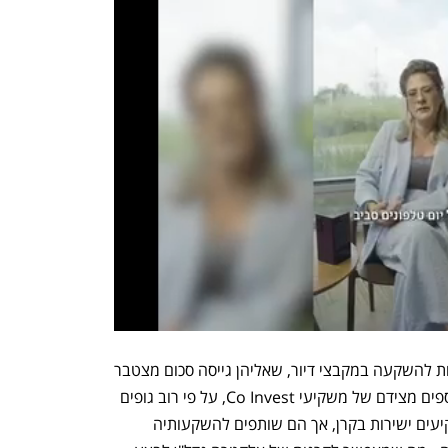
כאמור, החברה השיקה עד כה ארבע קרנות להשקעה במקבצי דיור, שאליהן גייסה סכום מצטבר 
של 2.7 מיליארד דולר, לצד 714 מיליון נוספים מצידם של משקיעי Co Invest, על פי רוב גופים 
מוסדיים אמריקאיים. האחרונים אינם משקיעים ישירות בקרן, אך הם שותפים להשקעותיה 