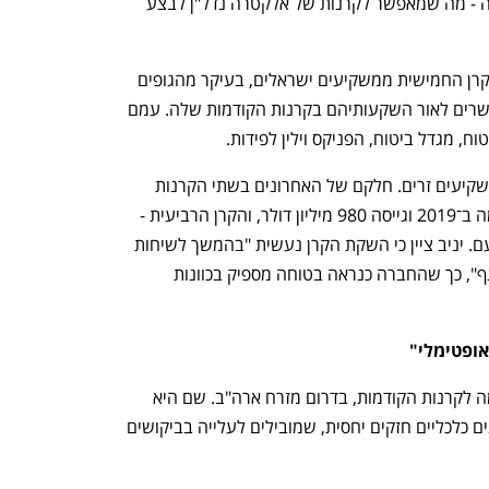
ומשקיעים לצידה בעסקאות שהקרן מביאה ‑ מה שמאפשר לקרנות של אלקטרה נדל"ן לבצע 
אלקטרה נדל"ן מעוניינת לגייס את ההון לקרן החמישית ממשקיעים ישראלים, בעיקר מהגופים 
המוסדיים שעם רבים מהם היא מצויה בקשרים לאור השקעותיהם בקרנות הקודמות שלה. עמם 
ח, מגדל ביטוח, הפניקס וילין לפידות. 
במקביל, היא מכוונת גם להשקעה מצד משקיעים זרים. חלקם של האחרונים בשתי הקרנות 
האחרונות שלה ‑ הקרן השלישית, שהוקמה ב־2019 וגייסה 980 מיליון דולר, והקרן הרביעית ‑ 
כבר הגיע לכ־50%, ועשוי לעבור זאת הפעם. יניב ציין כי השקת הקרן נעשית "בהמשך לשיחות 
שאנו מקיימים מול משקיעים וגורמים בענף", כך שהחברה כנראה בטוחה מספיק בכוונות 
אופטימלי"
הקרן החמישית תמקד את פעילותה, בדומה לקרנות הקודמות, בדרום מזרח ארה"ב. שם היא 
מזהה יתרונות בדמות גידול דמוגרפי ונתונים כלכליים חזקים יחסית, שמובילים לעלייה בביקושים 