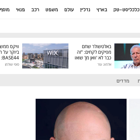
כלכליסט-טק
בארץ
נדל"ן
עולם
משפט
רכב
פנאי
מוסף
באלטשולר שחם
וויקס ממש
מפיקים לקחים: "זה
ביוקר על ר
כבר לא 'וואן מן' שואו
44
של גילעד"
אלמוג עזר
סופי שולמן
מיליון דולר
מדדים