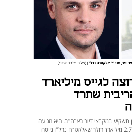
יר יניב, מנכ"ל אלקטרה נדל"ן
(צילום: אלדד רפאלי)
צה לגייס מיליארד
ריבית שתרד
ה
תשקיע במקבצי דיור בארה"ב. היא מגיעה
בהמשך להתחייבויות השקעה של 2.7 מיליארד דולר שאלקטרה נדל"ן גייסה