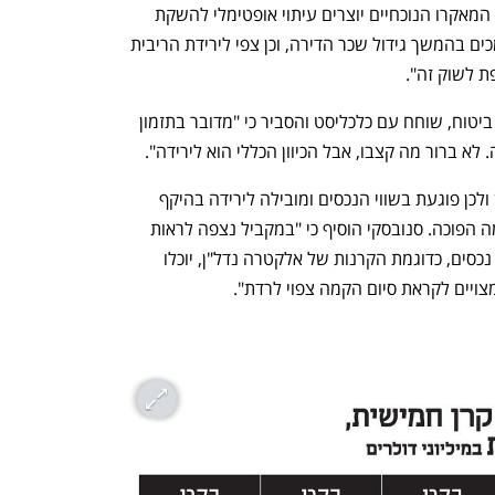
יניב ציין בהקשר לעיתוי ההשקה כי "תנאי המאקרו הנוכחיים יוצרים עיתוי אופטימלי להשקת 
הקרן. בין היתר בשל מאפייני השוק, התומכים בהמשך גידול שכר הדירה, וכן צפי לירידת הריבית 
ת לשוק זה".
אלון סנובסקי, מנהל מניות ישראל במגדל ביטוח, שוחח עם כלכליסט והסביר כי "מדובר בתזמון 
. לא ברור מה קצבו, אבל הכיוון הכללי הוא לירידה". 
ריבית גבוהה גורמת לעליית שיעורי ההיוון ולכן פוגעת בשווי הנכסים ומובילה לירידה בהיקף 
העסקאות, כשירידה בריבית מובילה למגמה הפוכה. סנובסקי הוסיף כי "במקביל נצפה לראות 
החל מ־2026 עלייה בשכר הדירה שבעלי נכסים, כדוגמת הקרנות של אלקטרה נדל"ן, יוכלו 
צויים לקראת סיום הקמה צפוי לרדת". 