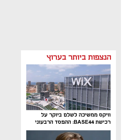
הנצפות ביותר בערוץ
וויקס ממשיכה לשלם ביוקר על
רכישת BASE44: ההפסד הרבעוני
זינק ל-76 מיליון דולר