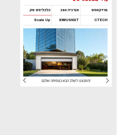
פודקאסט
אנרגיה 360
כלכליסט טק
Scale Up
XIMUSNXT
CTECH
נפתח בכרטיסייה חדשה
נפתח בכרטיסייה חדשה
נפתח בכרטיסייה חדשה
נפתח בכרטיסייה חדשה
יניהם
התכוננו לשלב הבא בצמיחה שלכם!