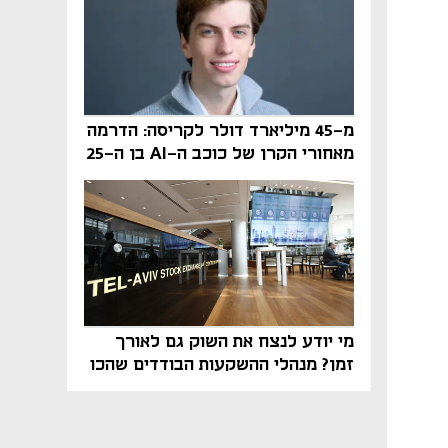
מ-45 מיליארד דולר לקריסה: הדרמה
מאחורי הקרן של כוכב ה-AI בן ה-25
מי יודע לנצח את השוק גם לאורך
זמן? מנהלי ההשקעות הבודדים שהכו
את ת״א־125