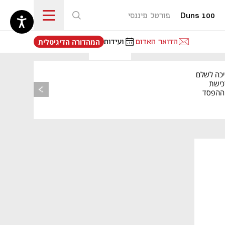
Duns 100
פורטל פיננסי
נפתח בכרטיסייה חדשה
הדואר האדום
ועידות
המהדורה הדיגיטלית
יכה לשלם
כישת
BASE: ההפסד
הרבעוני זינק ל-76