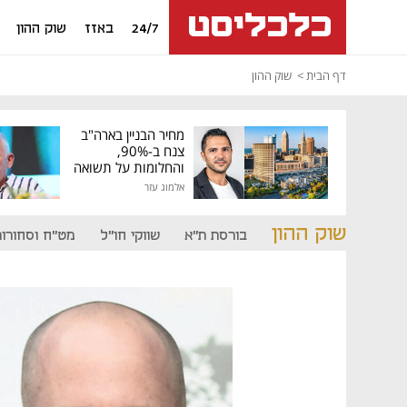
24/7
באזז
שוק ההון
דף הבית
שוק ההון
מחיר הבניין בארה"ב
צנח ב-90%,
והחלומות על תשואה
גבוהה התנפצו
אלמוג עזר
שוק ההון
בורסת ת"א
שווקי חו"ל
מט"ח וסחורות