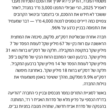
משטחי המגדל, הודיע כי לא יאריך את הסכם השכירות מעבר 
לאפריל 2025, הרי שביולי התפנו 3,000 מ"ר במגדל, לאחר 
ששוכר לא חידש את ההסכם, וכי בדצמבר ובינואר הקרובים 
צפויים כמה דיירים נוספים לפנות 4,000 מ"ר — דבר שמעמיד 
את התפוסה בבניין כרגע על 96%. 
חברה אחרת שבשליטת דסק"ש, סלקום, סיכמה את המחצית 
הראשונה עם רווח נקי של 67 מיליון שקל לעומת הפסד של 7 
מיליון שקל בתקופה המקבילה. חלקה של דסק"ש ברווח הוא 31 
מיליון שקל. ברבעון השני הסתכם הרווח הנקי של סלקום ב־39 
מיליון שקל לעומת הפסד של 14 מיליון שקל ברבעון המקביל. 
חלקה של דסק"ש ברווח 18 מיליון שקל. באחרונה מימשה 
דסק"ש 9.9% מסלקום, מהלך ששיפר באופן משמעותי את 
נזילות החברה. 
באשר לסוגיית התזרים נמסר מנכסים ובניין כי החברה "הודיעה 
בדו"ח הכספי על פדיון מלא של סדרות האג״ח ו' ו־ז', המותנה 
בהנפקה של סדרת אג״ח חדשה, שתהיה מגובה במניות גב־ים. 