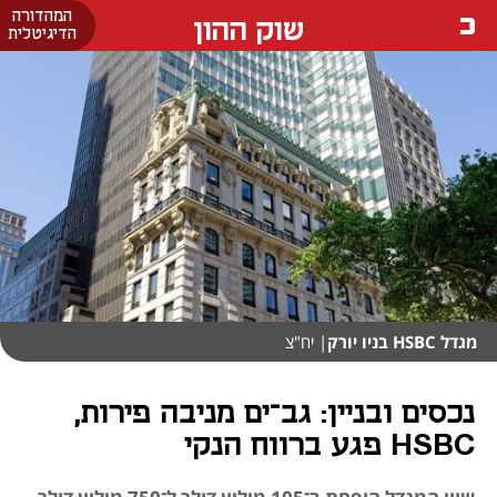
המהדורה
שוק ההון
הדיגיטלית
מגדל HSBC בניו יורק
| יח"צ
נכסים ובניין: גב־ים מניבה פירות,
HSBC פגע ברווח הנקי