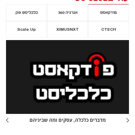
פודקאסט
אנרגיה 360
כלכליסט טק
Scale Up
XIMUSNXT
CTECH
יסייה חדשה
נפתח בכרטיסייה חדשה
מדברים כלכלה, עסקים ומה שביניהם