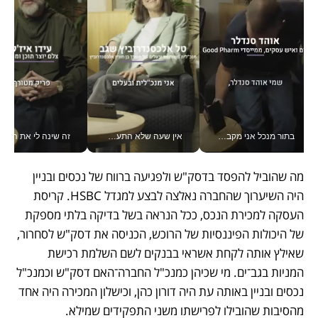
בתור מנכל אני מקבל מאות החלטות ביום, וה- Galaxy Z Fold8 Ultra עוזר לי לחתוך אותן מהר יותר_v
אין שעה שלא התעסקתי במשבר - טל אלכסנדרוביץ’ שגב מנהלת משברים תקשורתיים מכל מקום עם ה- Galaxy Z Fold8 Ultra שלה_v
זה שינה לי את החיים: 
מה שהוביל להפסד בדסק"ש ולפגיעה ברווח של נכסים ובניין 
היה השיערוך שהחברה נאלצה לבצע למגדל HSBC. קריסת 
העסקה למכירת הנכס, ככל הנראה בשל בדיקה בלתי מספקת 
של היכולות הפיננסיות של הרוכש, הכניסה את דסק"ש לסחרור, 
שאילץ אותה לקחת אשראי בבנקים לשם השלמת רכישת 
המניות בגב־ים. מי שכיהן כמנכ"ל החברה־האם דסק"ש וכמנכ"ל 
נכסים ובניין באותה עת היה דורון כהן, וכישלון המכירה היה אחד 
מהסיבות שהובילו לפרישתו משני התפקידים שמילא.