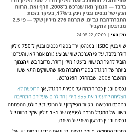
שווי המגדל הופחת ב־105 מיליון דולר ל־750 מיליון דולר
בלבד — הנמוך מאז שנרכש ב־2008. חרף זאת, הרווח
הנקי של נכסים ובניין זינק ב־17%, בעיקר בזכות
החברה־הבת גב־ים, שתרמה 276 מיליון שקל — פי 2.5
מברבעון המקביל
גולן חזני
|
07:00, 24.08.22
שווי בניין HSBC במנהטן ירד בספרי נכסים ובניין ל־750 מיליון 
נפתח בכרטיסייה חדשה
דולר בלבד, על פי הערכת שווי שביצע גורם אמריקאי, והעדכון 
הוביל להפחתת שוויו ב־105 מיליון דולר. מדובר בשווי הנמוך 
ביותר של המגדל בספרי החברה מאז שהשווקים התאוששו 
ממשבר 2008, שבמהלכו הוא נרכש.  
נכסים ובניין כבר חתמה על מכירת המגדל, אך 
הרוכשת לא 
הצליחה להעמיד את 855 מיליון הדולרים שעליהם התחייבה
בהסכם הרכישה. בקיזוז הפיקדון של הרוכשת שחולט, ההפחתה 
בשווי של המגדל תרמה לפגיעה של 131 מיליון שקל ברווח של 
נכסים ובניין ברבעון השני של השנה. 
למרות המחיקה, סיימה נכסים ובניין את הרבעון ברווח נקי של 