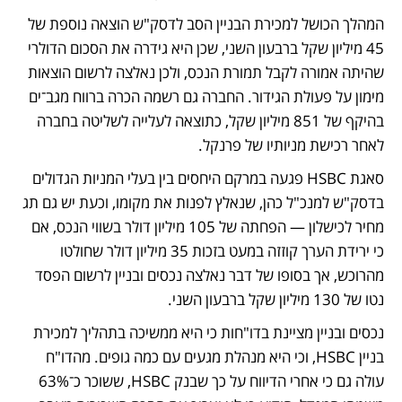
המהלך הכושל למכירת הבניין הסב לדסק"ש הוצאה נוספת של 
45 מיליון שקל ברבעון השני, שכן היא גידרה את הסכום הדולרי 
שהיתה אמורה לקבל תמורת הנכס, ולכן נאלצה לרשום הוצאות 
מימון על פעולת הגידור. החברה גם רשמה הכרה ברווח מגב־ים 
בהיקף של 851 מיליון שקל, כתוצאה לעלייה לשליטה בחברה 
לאחר רכישת מניותיו של פרנקל. 
סאגת HSBC פגעה במרקם היחסים בין בעלי המניות הגדולים 
בדסק"ש למנכ"ל כהן, שנאלץ לפנות את מקומו, וכעת יש גם תג 
מחיר לכישלון — הפחתה של 105 מיליון דולר בשווי הנכס, אם 
כי ירידת הערך קוזזה במעט בזכות 35 מיליון דולר שחולטו 
מהרוכש, אך בסופו של דבר נאלצה נכסים ובניין לרשום הפסד 
נטו של 130 מיליון שקל ברבעון השני.  
נכסים ובניין מציינת בדו"חות כי היא ממשיכה בתהליך למכירת 
בניין HSBC, וכי היא מנהלת מגעים עם כמה גופים. מהדו"ח 
עולה גם כי אחרי הדיווח על כך שבנק HSBC, ששוכר כ־63% 