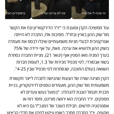
זה שינה לי את החיים: איך עידו איז'ק הופך את הסמארטפון לכלי צילום מקצועי_v
אני לא צריכה את המשרד: רונית שרעבי-חדד מנהלת ארגון של 30000 עובדים מכל מקום_v
בתפקידים כאלה אי אפשר לח
עוד ממשיכה הקרן וטוענת כי "יו"ר הדירקטוריון זנח את הקשר 
מול שוק ההון בארץ ובחו"ל. מסיבות אלו, החברה לא הייתה 
אטרקטיבית לבעלי מניות משמעותיים שיכלו לבסס את מעמדה 
בשוק ההון ולהשיא את ערכה. וזאת, על אף ירידה של 75% 
בערך המניה מאז הספין אוף (ינואר 21). מניית החברה נסחרת 
בשווי אבסורדי, לפי מכפיל מכירות של 1.3, לעומת חברות 
השוואה בעולם התוכנה, שנסחרות לפי מכפיל שבין 4-25".
הקרן מציגה שורה של הצעות שהגישה לחברה לייצר תקשורת 
משמעותית מול שוק ההון, מועמדים נוספים לדירטקוריון, בניית 
תכנית תגמול הוגנת להנהלה: "בפועל נעשו צעדים לא 
מספקים. יו"ר החברה הוא ירושה מורינט, וחסר רוח או 
אסטרטגיה חדשים. חבילת השכר של המנכ"ל גם היא לא 
שקופה. יו"ר החברה מסרב באופן עיקש לפרט את מדדי הביצוע 