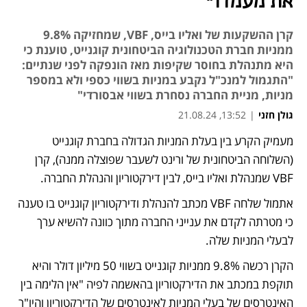
את מעמדו"
קרן ההשקעות של ואליו בייס, VBF, שמחזיקה 9.8%
ממניות חברת הטכנולוגיה הביטחונית קוגנייט, טוענת כי
היא מתנהלת בחוסר שקיפות מאז הונפקה לפני שנתיים:
"התגמול למנכ"ל נקבע במניות בשווי כספי ולא במספר
מניות, מניית החברה נסחרת בשווי אבסורדי"
גולן חזני
|
13:52, 21.08.24
מעמיק הקרע בין בעלת המניות הגדולה בחברת קוגנייט 
נפתח בכרטיסייה חדשה
(השלוחה הביטחונית של ורינט לשעבר שפוצלה ממנה), קרן 
VBF שמנהלת ואליו בייס, לבין דירקטוריון והנהלת החברה.
אתמול שלחה VBF מכתב להנהלת ודירקטוריון קוגנייט בו טענה 
כי מטרתה לקדם את ענייני החברה מתוך כוונה להשיא ערך 
לבעלי המניות שלה.
הקרן רכשה 9.8% ממניות קוגנייט בשווי 50 מיליון דולר והיא 
תוקפת במכתב את הדירקטוריון בהאשמה לפיה "אין הלימה בין 
האינטרסים של בעלי המניות לאינטרסים של הדירקטוריון והיו"ר 