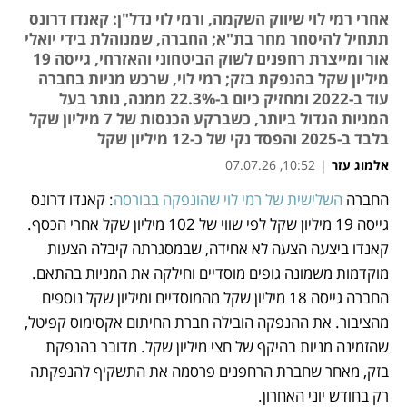
אחרי רמי לוי שיווק השקמה, ורמי לוי נדל"ן: קאנדו דרונס
תתחיל להיסחר מחר בת"א; החברה, שמנוהלת בידי יואלי
אור ומייצרת רחפנים לשוק הביטחוני והאזרחי, גייסה 19
מיליון שקל בהנפקת בזק; רמי לוי, שרכש מניות בחברה
עוד ב-2022 ומחזיק כיום ב-22.3% ממנה, נותר בעל
המניות הגדול ביותר, כשברקע הכנסות של 7 מיליון שקל
בלבד ב-2025 והפסד נקי של כ-12 מיליון שקל
אלמוג עזר
|
10:52, 07.07.26
החברה 
השלישית של רמי לוי שהונפקה בבורסה
: קאנדו דרונס 
נפתח בכרטיסייה חדשה
גייסה 19 מיליון שקל לפי שווי של 102 מיליון שקל אחרי הכסף. 
קאנדו ביצעה הצעה לא אחידה, שבמסגרתה קיבלה הצעות 
מוקדמות משמונה גופים מוסדיים וחילקה את המניות בהתאם. 
החברה גייסה 18 מיליון שקל מהמוסדיים ומיליון שקל נוספים 
מהציבור. את ההנפקה הובילה חברת החיתום אקסימוס קפיטל, 
שהזמינה מניות בהיקף של חצי מיליון שקל. מדובר בהנפקת 
בזק, מאחר שחברת הרחפנים פרסמה את התשקיף להנפקתה 
רק בחודש יוני האחרון.