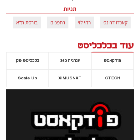
תגיות
קאנדו דרונס
רמי לוי
רחפנים
בורסת ת"א
עוד בכלכליסט
פודקאסט
אנרגיה 360
כלכליסט טק
Scale Up
XIMUSNXT
CTECH
יסייה חדשה
נפתח בכרטיסייה חדשה