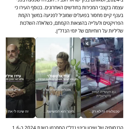
עצמה בקצבי המכירות בחודשים האחרונים. בנוסף העירו כי 
בענף קיים מחסור בפועלים שמוביל לפגיעה במשך הקמת 
הפרויקטים ולעלייה בהוצאות הקמתם, כשלאלה השלכות 
שליליות על רווחיותם של יזמי הנדל"ן.
טכנולוגיה זה לא רק בהייטק: גם תעשיית המזון הישראלית מאמצת כלי AI, אוטומציה וניתוח דאטה בזמן אמת
חינוך הוא המשישמה של החיים שלי - V
זה שינה לי את החיים: 
הכנסותיה של שיכון ובינוי נדל"ן הסתכמו בשנת 2024 ב-1.6 