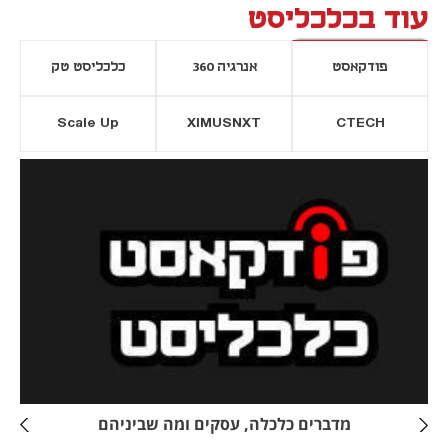
עוד בכלכליסט
פודקאסט
אנרגיה 360
כלכליסט טק
Scale Up
XIMUSNXT
CTECH
יסייה חדשה
נפתח בכרטיסייה חדשה
מדברים כלכלה, עסקים ומה שביניהם