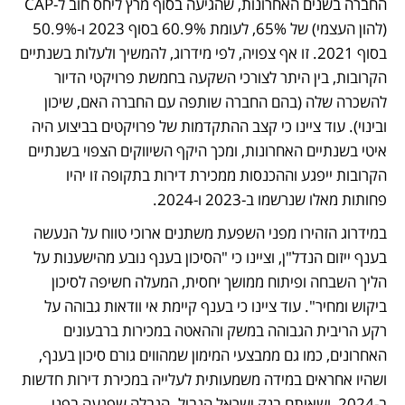
החברה בשנים האחרונות, שהגיעה בסוף מרץ ליחס חוב ל-CAP 
(להון העצמי) של 65%, לעומת 60.9% בסוף 2023 ו-50.9% 
בסוף 2021. זו אף צפויה, לפי מידרוג, להמשיך ולעלות בשנתיים 
הקרובות, בין היתר לצורכי השקעה בחמשת פרויקטי הדיור 
להשכרה שלה (בהם החברה שותפה עם החברה האם, שיכון 
ובינוי). עוד ציינו כי קצב ההתקדמות של פרויקטים בביצוע היה 
איטי בשנתיים האחרונות, ומכך היקף השיווקים הצפוי בשנתיים 
הקרובות ייפגע וההכנסות ממכירת דירות בתקופה זו יהיו 
פחותות מאלו שנרשמו ב-2023 ו-2024.
במידרוג הזהירו מפני השפעת משתנים ארוכי טווח על הנעשה 
בענף ייזום הנדל"ן, וציינו כי "הסיכון בענף נובע מהישענות על 
הליך השבחה ופיתוח ממושך יחסית, המעלה חשיפה לסיכון 
ביקוש ומחיר". עוד ציינו כי בענף קיימת אי וודאות גבוהה על 
רקע הריבית הגבוהה במשק וההאטה במכירות ברבעונים 
האחרונים, כמו גם ממבצעי המימון שמהווים גורם סיכון בענף, 
ושהיו אחראים במידה משמעותית לעלייה במכירת דירות חדשות 
ב-2024, ושאותם בנק ישראל הגביל. הגבלה שפגעה בפני 