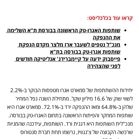
קראו עוד בכלכליסט:
שותפות האגרו-טק הראשונה בבורסת ת"א השלימה 
את ההנפקה
מנכ"ל נטפים לשעבר ארז מלצר מקדם הנפקת 
שותפות אגרו-טק בבורסה בת"א
פייסבוק ידעה על קיימברידג' אנליטיקה חודשים 
לפני שהצהירה
יחידות ההשתתפות של סמארט אגרו מטפסות הבוקר ב-2.2% 
לשווי שוק של 16.6 מיליון שקל. מתחילת השנה נפל המחיר 
שלהן ב-64.8% ומאז ההנפקה ירד ב-72.1%. סמארט אגרו היא 
שותפות המחקר והפיתוח הראשונה בתחום האגרו-טק בבורסה. 
מנכ"לית השותפות היא דגנית ורד. השותפות, עידכנה שהמניות 
שרכשה הקבוצה של צ'נגוויז, נרשמו תחת חברת סנטורוס 