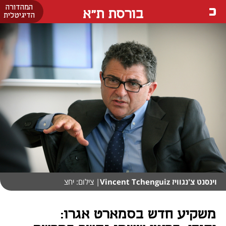
המהדורה
בורסת ת"א
הדיגיטלית
וינסנט צ'נגוויז Vincent Tchenguiz
| צילום: יחצ
משקיע חדש בסמארט אגרו: