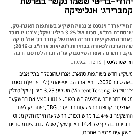
יהודי-בריטי ששמו נקשר בפרשת
קמברידג' אנליטיקה
המיליארדר וינסנט צ'נגוויז השקיע בשותפות האגרו-טק,
שנסחרת בת"א, סכום של 3.25 מיליון שקל; צ'נגוויז מוכר
כאחד המשקיעים בחברה האם של קמברידג' אנליטיקה
שהתערבה לכאורה בבחירות לנשיאות ארה"ב ב-2016;
עקב החשיפה אסרה פייסבוק על החברה לפרסם דרכה
חזי שטרנליכט
|
12:19, 01.09.21
משקיע חדש בשותפות סמארט אגרו שהונפקה בתל אביב 
נפתח בכרטיסייה חדשה
נפתח בכרטיסייה חדשה
נפתח בכרטיסייה חדשה
באוקטובר 2020. המיליארד הבריטי-יהודי (יליד איראן) וינסנט 
צ'נגוויז (Vincent Tchenguiz) משקיע 3.25 מיליון שקל כחלק 
מגיוס רחב יותר שביצעה השותפות. צ'נגוויז ביצע את ההשקעה 
באמצעות קבוצת ההשקעות הבריטית CBG, שתחזיק לאחר 
ההשקעה ב-12.4% מהשותפות. ההשקעה היתה חלק מגיוס 
רחב יותר בהיקף של 14.4 מיליון שקל, שכלל גם גופים מוסדיים 
ומשקיעים פרטיים אחרים.