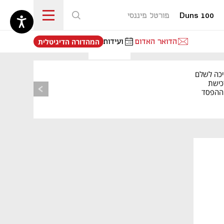
Duns 100
פורטל פיננסי
נפתח בכרטיסייה חדשה
הדואר האדום
ועידות
המהדורה הדיגיטלית
יכה לשלם
כישת
BASE: ההפסד
הרבעוני זינק ל-76