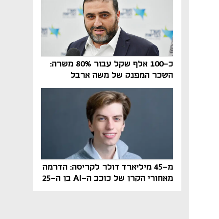
כ-100 אלף שקל עבור 80% משרה:
השכר המפנק של משה ארבל
במהדרין נחשף
מ-45 מיליארד דולר לקריסה: הדרמה
מאחורי הקרן של כוכב ה-AI בן ה-25