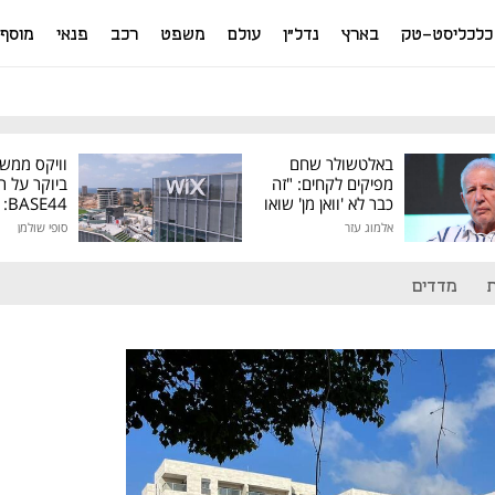
כלכליסט-טק
בארץ
נדל"ן
עולם
משפט
רכב
פנאי
מוסף
באלטשולר שחם
וויקס ממש
מפיקים לקחים: "זה
ביוקר על ר
כבר לא 'וואן מן' שואו
44
של גילעד"
אלמוג עזר
סופי שולמן
מיליון דולר
מדדים