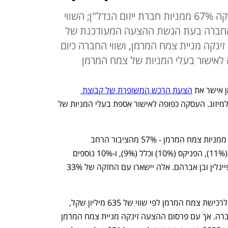
ענקית הנדל"ן המניב תרכוש בעסקה 67% ממניות חברת ייזום הנדל"ן; השווי
 גבוה ב-18% משווי החברה בעת הגשת ההצעה המעודכנת של
ינקה מניית צמח המרמן, ושווי החברה כיום
 לאישור בעלי המניות של צמח המרמן
ן אישר את 
הצעת הרכש המשופרת של קבוצת 
, והצדדים חתמו על הסכם מחייב למיזוג. העסקה כפופה לאישור אספת בעלי המניות של 
אם העסקה תאושר, תרכוש עזריאלי 67% ממניות צמח המרמן - 57% מהציבור הרחב 
ומהמוסדיים, שהגדולים שבהם הם הראל (11%), הפניקס (10%) וכלל (9%), ו-10% נוספים 
מבעלי השליטה הנוכחיים, בני משפחות פייגלין ובן אברהם. אלה יישארו עם החזקה של 33% 
 לרכישת צמח המרמן לפי שווי של 635 מיליון שקל, 
שהיה אז גבוה ב-6% משווי השוק של החברה. אך עם פרסום ההצעה זינקה מניית צמח המרמן 