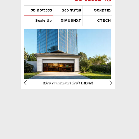
פודקאסט
אנרגיה 360
כלכליסט טק
Scale Up
XIMUSNXT
CTECH
נפתח בכרטיסייה חדשה
נפתח בכרטיסייה חדשה
נפתח בכרטיסייה חדשה
נפתח בכרטיסייה חדשה
יניהם
התכוננו לשלב הבא בצמיחה שלכם!