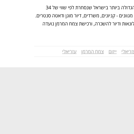
קבוצת עזריאלי, חברת הנדל"ן הציבורית הגדולה ביותר בישראל שנסחרת לפי שווי של 34 
מיליארד שקל, פועלת בתחומי נדל"ן מניב מגוונים - קניונים, משרדים, דיור מוגן ודאטה סנטרים. 
בשנים האחרונות נכנסה גם לפעילות במלונאות ודיור להשכרה, ורכישת צמח המרמן נועדה 
ריאלי
ייזום
צמח המרמן
עזריאלי