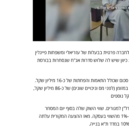
צמח המרמן תהפוך עם השלמת העסקה לחברה פרטית בבעלות של עזריאלי ומשפחות פייגלין 
ובן אברהם. אך היא תישאר חברה מדווחת כיוון שיש לה שלוש סדרות אג"ח שנסחרות בבורסת 
עזריאלי תשלם בעסקה 559 מיליון שקל - סכום שכולל התאמות והפחתות של כ-16 מיליון שקל. 
משפחות פייגלין ובן אברהם יקבלו תמורה במזומן (לפני מס וניכויים שונים) של כ-86 מיליון שקל, 
צמח המרמן פועלת בתחום ייזום וביצוע נדל"ן למגורים. שווי השוק שלה בסוף יום המסחר 
האחרון עמד על 846 מיליון שקל - נמוך ב-1% מהשווי בעסקה. מאז ההצעה המקורית עלתה 