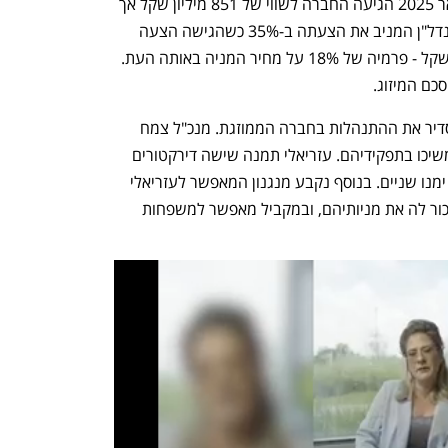
ב-14% ועקפה את השווי שהוצע. בפברואר 2025 הגיעה החברה לשווי של 851 מיליון שקל אך 
מאז נחלשה. בסוף מרץ, שיפרה ענקית הנדל"ן המניב את הצעתה ב-35% כשהגישה הצעה 
חדשה לרכישתה לפי שווי של 855 מיליון שקל - פרמיה של 18% על מחיר המניה באותה העת. 
כם המיזוג.
בין הצדדים נחתם הסכם בעלי מניות המסדיר את ההתנהלות בחברה הממוזגת. מנכ"ל צמח 
המרמן חיים פייגלין והיו"ר רן בן אברהם ימשיכו בתפקידיהם. עזריאלי תמנה שישה דירקטורים 
לדירקטוריון, ומשפחות פייגלין ובן אברהם ימנו שניים. בנוסף נקבע מנגנון המאפשר לעזריאלי 
לחייב את משפחות פייגלין ובן אברהם למכור לה את מניותיהם, ובמקביל מאפשר למשפחות 