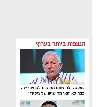
הנצפות ביותר בערוץ
באלטשולר שחם מפיקים לקחים: "זה
כבר לא 'וואן מן' שואו של גילעד"