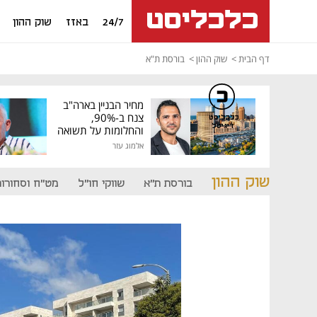
24/7
באזז
שוק ההון
דף הבית
שוק ההון
בורסת ת"א
מחיר הבניין בארה"ב
צנח ב-90%,
כלכליסט
דיגיטל
והחלומות על תשואה
גבוהה התנפצו
אלמוג עזר
שוק ההון
בורסת ת"א
שווקי חו"ל
מט"ח וסחורות