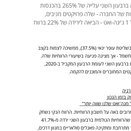
חברת האנרגיה המתחדשת הציגה ברבעון השני עלייה של 265% בהכנסות
 של החברה - שלה פרויקטים מניבים,
בהקמה ולקראת הקמה בהיקף של 1 ג'יגה-ואט - הביאה לירידה של 22% ברווח
חברת האנרגיה המתחדשת נופר אנרג'י, בשליטת עופר ינאי (37.5%), ממשיכה לצמוח בקצב 
מואץ ולחבר פאנלים סולאריים לרשתות החשמל - אך מציגה פגיעה בשיעורי הרווחיות שלה. 
החברה רשמה עלייה של 265% בהכנסות ברבעון השני לעומת הרבעון המקביל ב-2020, 
רגיה
 בזמן הנכון 
גה־ואט שלנו שווה יותר"  
אך הזינוק בהכנסות והכניסה לפרויקטים מרובים באה על חשבון הרווחיות. הרווח הנקי נשחק 
ב-22% והסתכם ב-3.9 מיליון שקל, לאחר שהרווחיות הגולמית ברבעון השני ירדה מ-41.7% 
לשיעור של 9.5%. הסיבה לכך היא שנופר מתרחבת ומתקינה פאנלים סולאריים במגוון דרכים, 