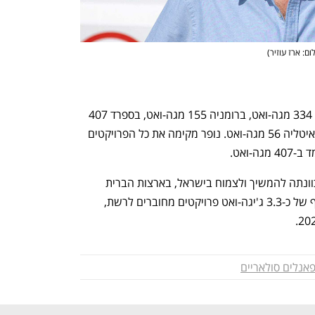
ום: ארז עוזיר
)
בישראל יש לנופר פרויקטים בהיקפים של 334 מגה-ואט, ברומניה 155 מגה-ואט, בספרד 407 
מגה-ואט, בארצות הברית 60 מגה-ואט ובאיטליה 56 מגה-ואט. נופר מקימה את כל הפרויקטים 
-ואט.
נופר מציינת בדו"חות הכספיים שלה כי בכוונתה להמשיך ולצמוח בישראל, בארצות הברית 
ובאירופה, ולהגיע למערכות מניבות בהיקף של כ-3.3 ג'יגה-ואט פרויקטים מחוברים לרשת, 
אנלים סולאריים