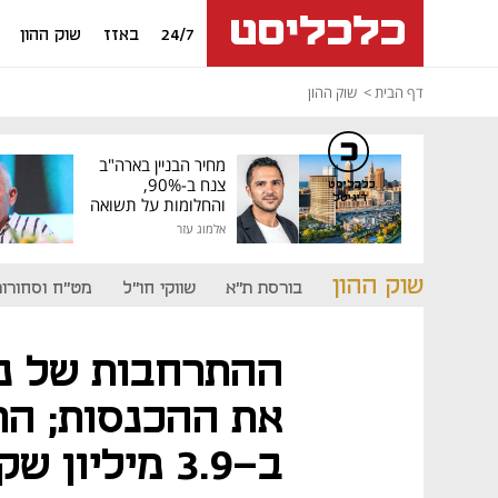
24/7
באזז
שוק ההון
דף הבית
שוק ההון
מחיר הבניין בארה"ב
צנח ב-90%,
כלכליסט
דיגיטל
והחלומות על תשואה
גבוהה התנפצו
אלמוג עזר
שוק ההון
בורסת ת"א
שווקי חו"ל
מט"ח וסחורות
ההתרחבות של נו
את ההכנסות; הר
ב-3.9 מיליון שקל