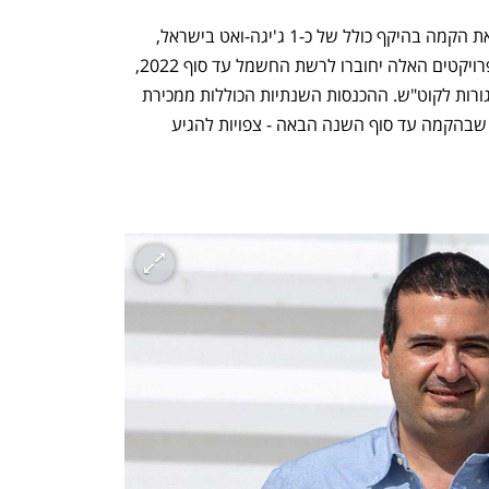
לנופר יש פרויקטים מניבים בהקמה ולקראת הקמה בהיקף כולל של כ-1 ג'יגה-ואט בישראל, 
רומניה, ספרד, איטליה וארצות הברית. הפרויקטים האלה יחוברו לרשת החשמל עד סוף 2022, 
והתעריף הממוצע שלהם יעמוד על 31 אגורות לקוט"ש. ההכנסות השנתיות הכוללות ממכירת 
חשמל - לאחר השלמת חיבור הפרויקטים שבהקמה עד סוף השנה הבאה - צפויות להגיע 