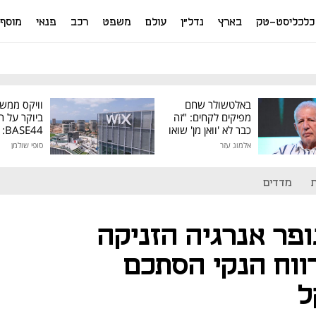
כלכליסט-טק
בארץ
נדל"ן
עולם
משפט
רכב
פנאי
מוסף
באלטשולר שחם
וויקס ממש
מפיקים לקחים: "זה
ביוקר על ר
כבר לא 'וואן מן' שואו
44
של גילעד"
אלמוג עזר
סופי שולמן
מיליון דולר
מדדים
פר אנרגיה הזניקה
ווח הנקי הסתכם