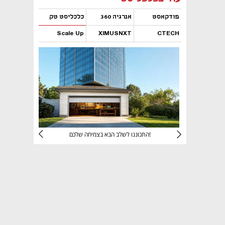
פודקאסט
אנרגיה 360
כלכליסט טק
Scale Up
XIMUSNXT
CTECH
נפתח בכרטיסייה חדשה
נפתח בכרטיסייה חדשה
נפתח בכרטיסייה חדשה
נפתח בכרטיסייה חדשה
יניהם
התכוננו לשלב הבא בצמיחה שלכם!