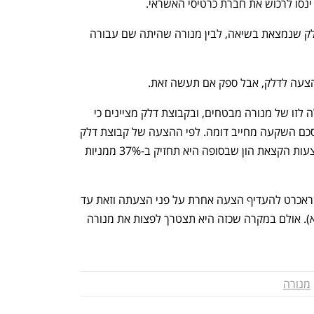
 ינסו לרכוש את חברת כרטיסי האשראי. 
בכל מקרה, נראה שמערכת היחסים בין דלק שנמצאת בשיאה, לבין מנורה שהיתה שם עבורה 
הצעה לדלק, אבל ספק אם תעשה זאת.
ההצעה של קבוצת דלק דומה במבנה שלה לזו של מנורה מבטחים, ובקבוצת דלק מציינים כי 
הם נכונים לחתום תוך ימים ספורים על הסכם השקעה מחייב דומה. לפי ההצעה של קבוצת דלק 
היא תרכוש את השליטה בישראכרט באמצעות הקצאת הון שבסופה היא תחזיק ב-37% ממניות 
לפי ההסכם עם מנורה מבטחים, יכולה ישראכרט להעדיף הצעה אחרת על פני הצעתה וזאת עד 
למועד הצבעת בעלי המניות (בשבוע הבא). אולם במקרה שכזה היא תצטרך לפצות את מנורה 
מנורה