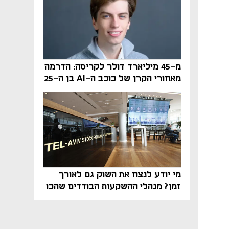
מ-45 מיליארד דולר לקריסה: הדרמה
מאחורי הקרן של כוכב ה-AI בן ה-25
מי יודע לנצח את השוק גם לאורך
זמן? מנהלי ההשקעות הבודדים שהכו
את ת״א־125