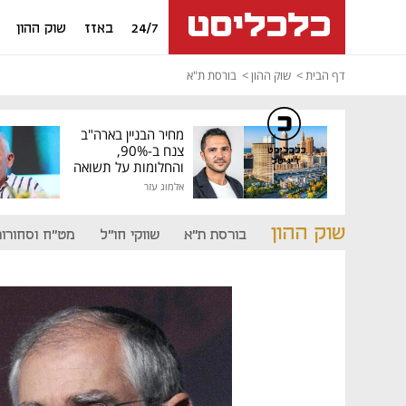
24/7
באזז
שוק ההון
דף הבית
שוק ההון
בורסת ת"א
מחיר הבניין בארה"ב
צנח ב-90%,
כלכליסט
דיגיטל
והחלומות על תשואה
גבוהה התנפצו
אלמוג עזר
שוק ההון
בורסת ת"א
שווקי חו"ל
מט"ח וסחורות