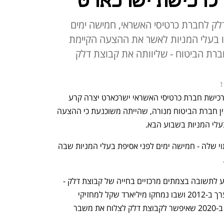
לרכישת ישרכארט
 לחברת כרטיסי האשראי, חמישה ימים
בעלי המניות לאשר את ההצעה הקיימת
רת הביטוח - שליוותה את קבוצת דלק
1
 לרכישת חברת כרטיסי האשראי ישרכארט יצרה קרע 
חריף בין דלק שבשליטת יצחק תשובה לבין חברת הביטוח מנורה, שהייתה משוכנעת כי ההצעה 
לי המניות בשבוע הבא.
במנורה הופתעו מההצעה ובעיקר מהעיתוי שלה - חמישה ימים לפני אסיפת בעלי המניות שבה 
מנורה מבטחים הייתה הגוף המוסדי שסייע לתשובה בצמתים מרכזיים בחייה של קבוצת דלק - 
הסדר החוב בחברה הבת דלק נדל"ן, שנערך ב-2012 ושבו נמחקו מיליארד שקל למחזיקי 
האג"ח, והסדר החוב הלא פורמלי שנערך ב-2020 שאיפשר לקבוצת דלק לצלוח את משבר 