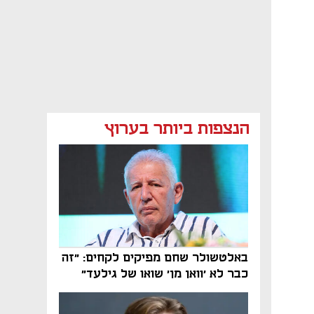
הנצפות ביותר בערוץ
באלטשולר שחם מפיקים לקחים: "זה
כבר לא 'וואן מן' שואו של גילעד"