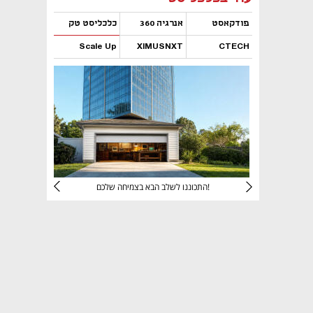
פודקאסט
אנרגיה 360
כלכליסט טק
Scale Up
XIMUSNXT
CTECH
נפתח בכרטיסייה חדשה
נפתח בכרטיסייה חדשה
נפתח בכרטיסייה חדשה
נפתח בכרטיסייה חדשה
יניהם
התכוננו לשלב הבא בצמיחה שלכם!