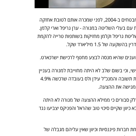
קבוצת דלק אף החזיקה ב-10% ממנורה מבטחים ב-2004, לפני שמכרה אותם לטובת אחזקה 
בהפניקס. גם כיום קיימת לתשובה שותפות עם בעלי השליטה במנורה - ערן גריפל וארי קלמן. 
מהדרין שבשליטת תשובה וטראלייט שבשליטת גריפל וקלמן מחזיקות בשותפות טרייה להקמת 
 של 1.5 מיליארד שקל.
טוענים שהיא מנסה לבצע מחטף לרכישת ישרכארט.
דלק מבחינתה טוענת כי מדובר בשוק חופשי, וכי בשום שלב לא היתה מחוייבת למנורה בעניין 
ישרכארט. דלק עדכנה את קלמן, באמצעות תשובה והמנכ"ל עידן ולס בעובדה שרכשה 4.9% 
 מגישה את ההצעה. 
ככל הידוע קלמן נדהם מההודעה, אבל בדלק סבורים כי ממילא ההצעה של מנורה לא היתה 
עוברת את אישור בעלי המניות בשבוע הבא כיוון שקיים סיכוי טוב שהראל והפניקס יצביעו נגד 
בדלק סבורים כי הוכיחו את יכולתם בהשבחת חברות פיננסיות וכיוון שאין עליהם מגבלה של 