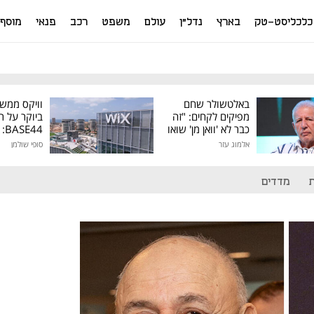
כלכליסט-טק
בארץ
נדל"ן
עולם
משפט
רכב
פנאי
מוסף
באלטשולר שחם
וויקס ממש
מפיקים לקחים: "זה
ביוקר על ר
כבר לא 'וואן מן' שואו
44
של גילעד"
אלמוג עזר
סופי שולמן
מיליון דולר
מדדים