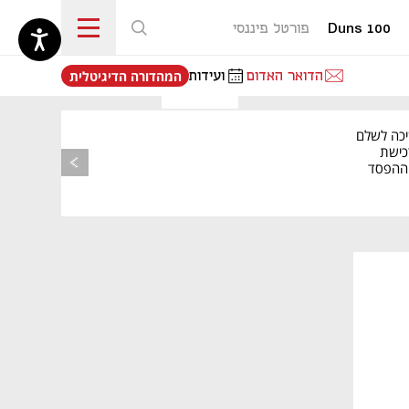
Duns 100
פורטל פיננסי
נפתח בכרטיסייה חדשה
הדואר האדום
ועידות
המהדורה הדיגיטלית
יכה לשלם
כישת
BASE: ההפסד
הרבעוני זינק ל-76