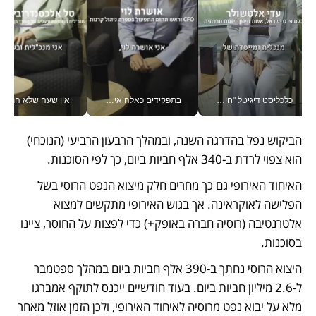
כלכליסט דיגיטל "חינוך הוא המשימה של החיים שלי"_v
בתפקידים כאלה אי אפשר לחכות: אושרת לוי מניעה השקעות ענק מהטלפון_v
אין שעה שלא התעסקתי במשבר - טל אלכסנדרוביץ’ שגב מנהלת משברים
הביקוש נפל בהדרגה השנה, ובמהלך הרבעון הרביעי (הנוכחי) 
הוא צפוי לרדת ב-340 אלף חביות ביום, כך לפי הסוכנות.
האיחוד האירופי גם כך מחרים חלק מיצוא הנפט הרוסי בשל 
הפלישה לאוקראינה. אך בגוש האירופי מתקשים למצוא 
אלטרנטיבה (רוסיה חברה באופק+) כדי לפצות על החוסר, ציינו 
בסוכנות.
היצוא הרוסי נחתך ב-390 אלף חביות ביום במהלך ספטמבר 
ל-2.6 מיליון חביות ביום. בעוד חודשיים ייכנס לתוקף אמברגו 
מלא על יבוא נפט מרוסיה לאיחוד האירופי, ולכן הזמן אוזל מאחר 