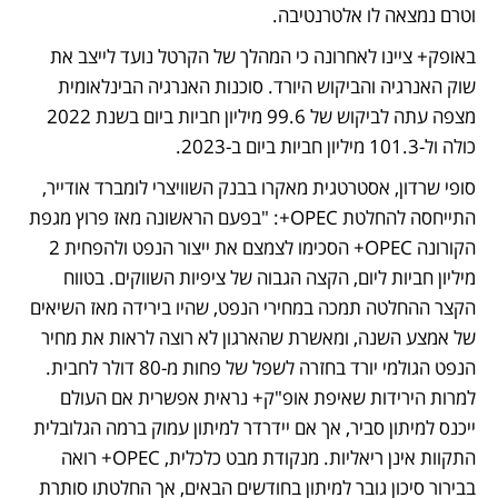
וטרם נמצאה לו אלטרנטיבה.
באופק+ ציינו לאחרונה כי המהלך של הקרטל נועד לייצב את 
שוק האנרגיה והביקוש היורד. סוכנות האנרגיה הבינלאומית 
מצפה עתה לביקוש של 99.6 מיליון חביות ביום בשנת 2022 
כולה ול-101.3 מיליון חביות ביום ב-2023.
סופי שרדון, אסטרטגית מאקרו בבנק השוויצרי לומברד אודייר, 
התייחסה להחלטת OPEC+: "בפעם הראשונה מאז פרוץ מגפת 
הקורונה OPEC+ הסכימו לצמצם את ייצור הנפט ולהפחית 2 
מיליון חביות ליום, הקצה הגבוה של ציפיות השווקים. בטווח 
הקצר ההחלטה תמכה במחירי הנפט, שהיו בירידה מאז השיאים 
של אמצע השנה, ומאשרת שהארגון לא רוצה לראות את מחיר 
הנפט הגולמי יורד בחזרה לשפל של פחות מ-80 דולר לחבית. 
למרות הירידות שאיפת אופ"ק+ נראית אפשרית אם העולם 
ייכנס למיתון סביר, אך אם יידרדר למיתון עמוק ברמה הגלובלית 
התקוות אינן ריאליות. מנקודת מבט כלכלית, OPEC+ רואה 
בבירור סיכון גובר למיתון בחודשים הבאים, אך החלטתו סותרת 