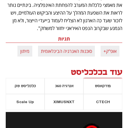
את מאמצי כלכלות המערב להפחתת האינפלציה. בינתיים נותר 
לראות את השפעת המהלך על ההיצע והביקוש העולמיים, ויש 
לזכור שעד כה הארגון לא הצליח לעמוד בייעדי הייצור, ולא מן 
הנמנע שבקרוב הנפט האיראני יחזור למשחק".
תגיות
אופ"ק+
סוכנות האנרגיה הבינלאומית
מיתון
עוד בכלכליסט
פודקאסט
אנרגיה 360
כלכליסט טק
Scale Up
XIMUSNXT
CTECH
יסייה חדשה
נפתח בכרטיסייה חדשה