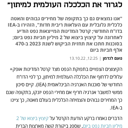
לגרור את הכלכלה העולמית למיתון"
"אנו נמצאים גם כך בתקופה של מחירים גבוהים והאטה
כלכלית גלובלית עם העלאות ריבית חדות", הזהירו ב-IEA
בדו"ח החודשי; קרטל המדינות המייצאות נפט הודיע
לאחרונה על קיצוץ ביצוא של 2 מיליון חביות נפט ביום;
בסוכנות חתכו את תחזית הביקוש לשנת 2023 ב-470
אלף חביות ביום
נועם לנדמן
|
12:25, 13.10.22
הקיצוצים הצפויים בתפוקת הנפט מצד קרטל המדינות אופק+ 
נפתח בכרטיסייה חדשה
עלולים לדחוף את הכלכלה העולמית למיתון, כך לפי הדו"ח 
החודשי של סוכנות האנרגיה הבינלאומית (IEA). קיים סיכון 
ממשי למשבר אנרגיה חריף אם מחירי הנפט יזנקו, בתקופה שגם 
כך המחירים גבוהים והצמיחה הכלכלית בעולם מאטה, כך ציינו 
ב-IEA.
הדברים נאמרו ברקע הודעת הקרטל על 
קיצוץ ביצוא של 2 
מיליון חביות נפט ביום
, שספג ביקורת קשה מארצות הברית 