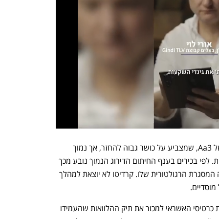
האג"ח שאותן תנפיק קרדיטו יזכו לדירוג של Aa3, שמצביע על כושר גבוה להחזר, אך נמוך 
יחסית לאג"ח שמשועבד לו תיק משכנתאות. לפי בכירים בענף החיתום הדירוג הנמוך נובע מכך 
שקרדיטו מבצעת איגוח עוד בטרם אושרה המסגרת הרגולטורית שלו. קרדיטו לא יוצאת למהלך 
מוסדיים.
חוק האיגוח נועד לאפשר לבנקים ולחברות כרטיסי האשראי למכור את תיק ההלוואות שהעמידו 