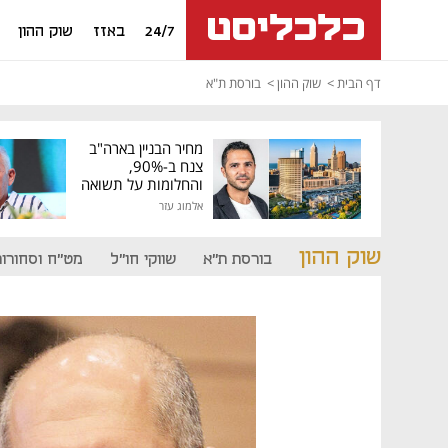
24/7
באזז
שוק ההון
דף הבית
שוק ההון
בורסת ת"א
מחיר הבניין בארה"ב
צנח ב-90%,
והחלומות על תשואה
גבוהה התנפצו
אלמוג עזר
שוק ההון
בורסת ת"א
שווקי חו"ל
מט"ח וסחורות