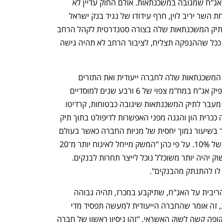
ללקוחות שלהם לציבור הרחב בצורה של אג"ח שמגובה במשכנתאות. אולם החוק עדיין לא 
קודם לחקיקה על ידי משרד המשפטים תחת השר יריב לוין, חרף עידודו של נגיד בנק ישראל 
אמיר ירון. על כן קרדיטו אינה מאגחת את תיק המשכנתאות שלה בצורה סטנדרטית לקהל הרחב 
- אלא מנפיקה אותו למוסדיים בלבד. ולכן, ככל שההנפקה תצליח, לציבור הרחב לא תהיה גישה 
במסגרת האיגוח הקרן תעביר 92% מתיק המשכנתאות שלה לחברה ייעודית ואת התזרים 
שנובע מאותן משכנתאות. החברה הזו תנפיק אג"ח במח"מ צפוי של 6 ורבע שנים למוסדיים 
ובריבית שיקלית משתנה שתקבע במכרז. מעבר לתיק המשכנתאות שיגובה כבטוחות, קרדיטו 
תעניק למוסדיים גם 7.5% ממניות החברה ככרית הון והגנה מפני האפשרות לדיפולט בתוך תיק 
המשכנתאות. על פי מוסדיים בשוק, מדובר בשיעור נמוך יחסית של מניות החברה כאשר בעולם 
נהוג שחברות מאגחות מעניקות כרית הון של 10%. על פי כהן "המשק מייחל לאיגוח יותר מ־20 
שנה, גם היצרנים וגם הצרכנים. ככל שהשוק יהיה יותר משוכלל נוכל לייצר תחרות לבנקים. 
 לו להתנתק מהבנקים".
הסיכון שקרדיטו לוקחים אינו מבוטל. אם הריבית על האג"ח, שתיקבע במכרז, תהיה גבוהה 
מהתשואה הפנימית של תיק המשכנתאות, זה אומר שהחברה הייעודית למעשה תפסיד מדי 
חודש על האפשרות להיות יותר נזילה בתקופה קשה לשוק האשראי. "זהו ניסיון ראשון של חברה 