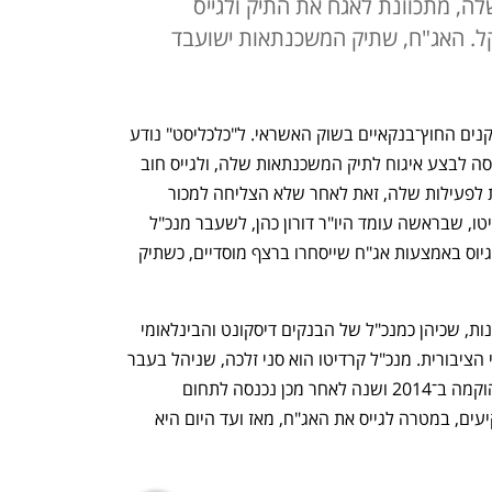
לה, מתכוונת לאגח את התיק ולגייס
קל. האג"ח, שתיק המשכנתאות ישועבד
 ממשיכה להוות אתגר לשחקנים החוץ־בנקאיים בשוק האשראי. ל"כלכליסט" נודע 
 תנסה לבצע איגוח לתיק המשכנתאות שלה, ולגייס חוב 
של כחצי מיליארד שקל, כדי להזריק נזילות לפעילות שלה, זאת לאחר שלא הצליחה למכור 
נתחים מתיק המשכנתאות למוסדיים. קרדיטו, שבראשה עומד היו"ר דורון כהן, לשעבר מנכ"ל 
האוצר ומנכ"ל דסק"ש, תנסה לבצע את הגיוס באמצעות אג"ח שייסחרו ברצף מוסדיים, כשתיק 
יו"ר ועדת האשראי של קרדיטו הוא דוד גרנות, שכיהן כמנכ"ל של הבנקים דיסקונט והבינלאומי 
וכיום הוא יו"ר חברת האשראי החוץ־בנקאי הציבורית. מנכ"ל קרדיטו הוא סני זלכה, שניהל בעבר 
את חברת הגמל של ילין לפידות. קרדיטו הוקמה ב־2014 ושנה לאחר מכן נכנסה לתחום 
המשכנתאות. לפי המצגת שהציגה למשקיעים, במטרה לגייס את האג"ח, מאז ועד היום היא 