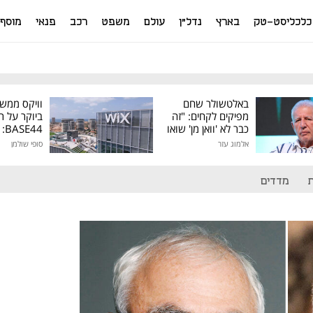
כלכליסט-טק
בארץ
נדל"ן
עולם
משפט
רכב
פנאי
מוסף
באלטשולר שחם
וויקס ממש
מפיקים לקחים: "זה
ביוקר על ר
כבר לא 'וואן מן' שואו
44
של גילעד"
אלמוג עזר
סופי שולמן
מיליון דולר
מדדים