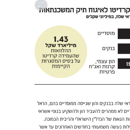
בעבר התבססה קרדיטו על מסגרות האשראי שלה בבנקים והון שגייסה ממוסדיים בהם, הראל 
והפניקס, אם כי בימים אלו נראה כי המוסדיים לא ממהרים להעביר הון ולהשקיע בגופי אשראי 
חוץ־בנקאי, זאת בניגוד להתרחשויות בשנות הגאות של הנדל"ן הישראלי והריבית הנמוכה. 
ל"כלכליסט" נודע כי הקושי בגיוס הון לפעילות נעשה משמעותי בחודשים האחרונים עד אשר 