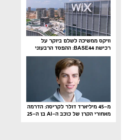
וויקס ממשיכה לשלם ביוקר על
רכישת BASE44: ההפסד הרבעוני
זינק ל-76 מיליון דולר
מ-45 מיליארד דולר לקריסה: הדרמה
מאחורי הקרן של כוכב ה-AI בן ה-25