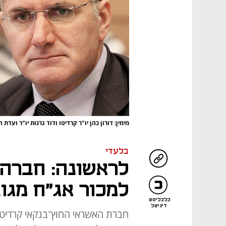
מימין: דורון כהן יו"ר קרדיטו ודוד גרנות יו"ר ועד
בלעדי
לראשונה: חברה 
למכור אג"ח מגו
כלכליסט
דיגיטל
חברת האשראי החוץ־בנקאי קרדיט