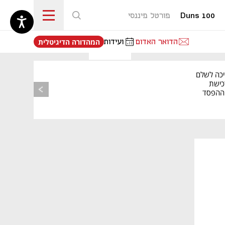
Duns 100
פורטל פיננסי
נפתח בכרטיסייה חדשה
הדואר האדום
ועידות
המהדורה הדיגיטלית
יכה לשלם
כישת
BASE: ההפסד
הרבעוני זינק ל-76