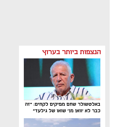
הנצפות ביותר בערוץ
באלטשולר שחם מפיקים לקחים: "זה
כבר לא 'וואן מן' שואו של גילעד"