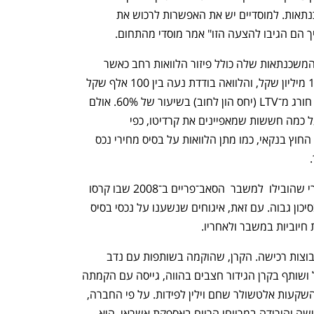
ישראלית למכור אג"ח שמגובה בתיק משכנתאות. למוסדיים יש את האפשרות לרכוש את 
יך הם הגיבו להצעה הזו" אמר מוסדי מהתחום.
במצגת למוסדיים הסבירה קרדיטו כי תיק המשכנתאות שלה כולל פיזור הלוואות רחב כאשר 
נפתח בכרטיסייה חדשה
נפתח בכרטיסייה חדשה
הלוואה ממוצעת למשכנתא עומדת על 1.1 מיליון שקל, והלוואה בודדת נעה בין 100 אלף שקל 
ל־4 מיליון שקל ומינוף הלוואת הקצה אינו חורג מ־LTV (יחס הון לחוב) בשיעור של 60%. אולם 
בשיחות עם מוסדיים הצביעו האחרונים על כמה חששות שמאפיינים את קרדיטו, כפי 
שמאפיינים גורמים אחרים בשוק האשראי החוץ בנקאי, כמו מתן הלוואות על בסיס מחירי נכס 
אג"ח מגובות משכנתאות זכו לשם רע אחרי שהובילו  למשבר  הסאב־פריים ב־2008 שבו קרסו 
h – the gateway to Tech
You're NXT
תיקים שהכילו אג"ח מגובות משכנתאות בסיכון גבוה. עם זאת, איגוחים שנשענו על נכסי בסיס 
 חיוביות במשבר ולאחריו.  
ב־2020 הקימה קרדיטו קרן להשקעה בקבוצות רכישה. הקרן, שהוקמה בשותפות עם נדב 
גרינשפון, לשעבר סגן יו"ר אפריקה ישראל ושותף בקרן הגידור חצבים בהווה, גייסה עם הקמתה 
ג700 מיליון שקל ממשקיעי העוגן, בתי ההשקעות אלטשולר שחם וילין לפידות. על פי החברה, 
בשל התחרות הקשה בתחום קבוצות הרכישה והירידה במרווחי הרווח באספקת אשראי, היא 