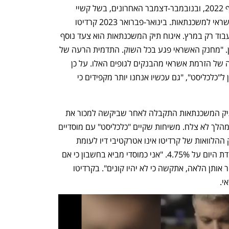
הביא לעצירה בצמיחת קרדיטו לקראת סוף 2022, ובנובמבר-דצמבר האחרונים, בשל קשיי 
נזילות, החלה קרדיטו להקטין את מתן האשראי למשכנתאות. בינואר-פברואר 2023 קרדיטו 
עצרה לחלוטין את מתן האשראי, ושבה לעבוד רק במרץ. איגוח תיק המשכנתאות הוא צעד נוסף 
שנועד להבטיח את המשך תפקודה התקין. "מחנק האשראי פגע בכל השוק. התדמית הרעה של 
מגזר האשראי החוץ־בנקאי הביאה להאטה של הזרמת אשראי מהבנקים לגופים האלו. על כן 
צמצמנו מיוזמתנו את ההלוואות", אמר כהן ל"כלכליסט", "גם עכשיו אנחנו יותר מקפידים כי 
עוד נודע כי ההחלטה לצאת לאיגוח של תיק המשכנתאות התקבלה לאחר שביקשה למכור את 
תיק המשכנתאות שלה למוסדיים, אולם המהלך לא צלח. משיחות שקיים "כלכליסט" עם מוסדיים 
שנפגשו עם החברה עולה כי לגישתם תיק ההלוואות של קרדיטו אינו אטרקטיבי דיו לעומת 
ריבית חסרת הסיכון של בנק ישראל שעומדת היום על 4.75%. "אני כמוסדי מביא בחשבון כי אם 
ההלוואות בקרן הן חלשות ואצטרך להעביר אותן הלאה, אתקשה כי לא יהיו קונים". בקרדיטו 
י.