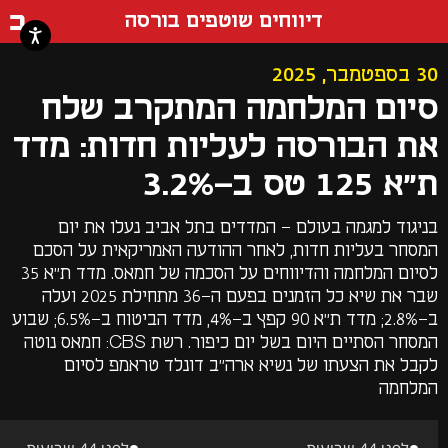
דף ה
דיווחים שוטפים בורסה
30 בספטמבר, 2025
סיום המלחמה המתקרב שלח
את הבורסה לעליות חדות: מדד
ת״א 125 טס ב-3.2%
בניגוד למגמה בעולם - המדדים בתל אביב נעלו את יום
המסחר בעליות חדות, לאחר ההודעה האמריקאית על הסכם
לסיום המלחמה והדיווחים על הסכמה של חמאס. מדד ת"א 35
שבר את שיא כל הזמנים בפעם ה-36 מתחילת 2025 ועלה
ב-2.8%; מדד ת"א 90 קפץ ב-4%, מדד הביטוח ב-6.5%; שבוע
המסחר הסתיים היום בשל יום כיפור. רשת CBS: חמאס נוטה
לקבל את הצעתו של נשיא ארה"ב דונלד טראמפ לסיום
המלחמה