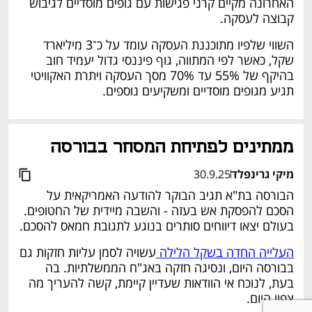
האחרונה מקיים קרני פגישות עם גופים מוסדיים לגיבוש 
קבוצה לעסקה. 
השווי שלפיו מתוכננת העסקה עומד על כ־3 מיליארד 
שקל, כאשר לפי המתווה, גוף פיננסי גדול יעמיד חוב 
בהיקף של 55% עד 70% מסך העסקה ויתרת האקוויטי 
תגיע מגופים מוסדיים ומשקיעים נוספים.
נפתח בכרטיסייה חדשה
ממתינים לפתיחת המסחר בבורסה 
מיקי גרינפלד
30.9.25
הבורסה בת"א תגיב הבוקר להודעה האמריקאית על 
הסכם להפסקת אש בעזה - והשבה מיידית של החטופים. 
בעולם יצאו דיווחים סותרים בנוגע לתגובת חמאס להסכם. 
העלייה החדה בשקל הלילה 
עשויה לסמן עליות חזקות גם 
בבורסה היום, ונסיגה חזקה באג"ח הממשלתיות. בה 
בעת, לנוכח אי הוודאות שעדיין קיימת, קשה להעריך מה 
צפוי היום. 