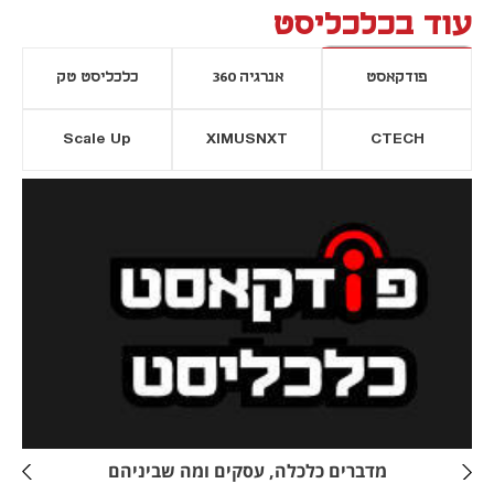
עוד בכלכליסט
פודקאסט
אנרגיה 360
כלכליסט טק
Scale Up
XIMUSNXT
CTECH
יסייה חדשה
נפתח בכרטיסייה חדשה
מדברים כלכלה, עסקים ומה שביניהם