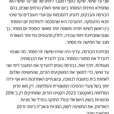
שני עד שישי. שיקול נוסף למעבר לימים של שני עד שישי הוא 
שממילא פתיחת המסחר ביום שישי תאלץ גורמים שונים, בהם 
הבורסה והבנקים, להגיע להסכמות עם ועדי העובדים על שינוי 
תנאי ההעסקה. ההערכה היא שהסכמה להחלפת יום המסחר 
בין ראשון לשישי תהיה פשוטה יותר מאשר הוספת יום מסחר, כך 
שגם שמבחינת יחסי עבודה, לחלק מהגופים נוח יותר השארת 
מצב של חמישה ימי מסחר.
מבחינת הבורסה, עדיף היה שיהיו שישה ימי מסחר, מה שצפוי 
להגדיל את מחזורי המסחר, ובכך להגדיל את הכנסותיה 
מעמלות. חרף זאת, בבורסה נוטים להעדיף את המעבר לימי שני 
עד שישי, כדי למשוך את המשקיעים הזרים, שהחשיפה שלהם 
לאחוזת בית נחשבת לנמוכה, ובשנתיים האחרונות היא אף ירדה 
יותר בשל צעדי ההפיכה המשטרית והמלחמה. רק מאז פרוץ 
המלחמה באוקטובר 2023 הקטינו הזרים, שמחזיקים רק ב־20% 
מהמניות בשוק הישראלי (כולל החזקה בחו"ל של מניות 
דואליות), את החשיפה לשוק המניות והאג"ח ביותר מ־20 
מיליארד שקל.