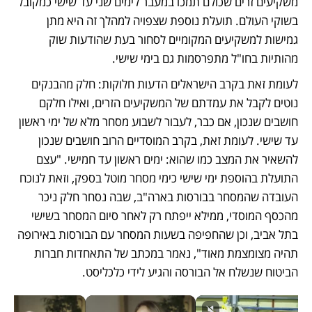
משקיעים זרים שכולם תמכו במעבר לימים שני עד שישי כמקובל 
בשוקי העולם. תועלת נוספת שצפויה למהלך זה היא מתן 
גמישות למשקיעים המקומיים לסחור בעת שהודעות שוק 
מהותיות בחו"ל מתפרסמות גם בימי שישי. 
לעומת זאת בקרב הישראלים הדעות חלוקות: חלק מהבנקים 
נוטים לקבל את עמדתם של המשקיעים הזרים, ואילו חלקם 
חושבים שנכון, אם כבר, לעבור לשבוע מסחר מלא של ימי ראשון 
עד שישי. לעומת זאת, בקרב המוסדיים הרוב חושבים שנכון 
להשאיר את המצב כמו שהוא: ימים ראשון עד חמישי. "עצם 
התועלת בהוספת ימי שישי כימי מסחר מוטל בספק, וזאת לנוכח 
העובדה שהמסחר בבורסות בארה"ב, שבה נסחר חלק ניכר 
מהכסף המוסדי, ממילא ייפתח רק לאחר סיום המסחר בשישי 
בתל אביב, וכן שהחפיפה בשעות המסחר עם הבורסות באירופה 
תהיה מצומצמת מאוד", נאמר במכתב של התאחדות חברות 
הביטוח שנשלח אל הבורסה והגיע לידי כלכליסט.