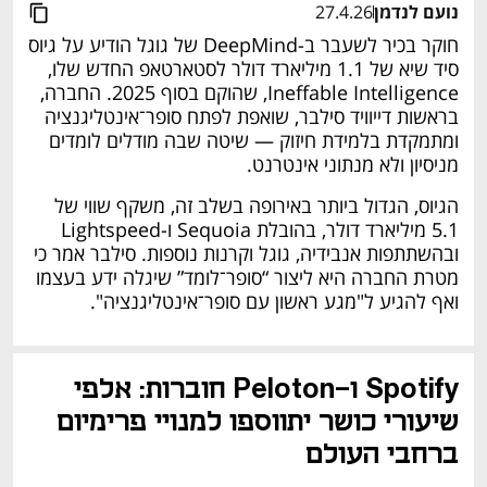
נועם לנדמן
27.4.26
חוקר בכיר לשעבר ב‑DeepMind של גוגל הודיע על גיוס 
סיד שיא של 1.1 מיליארד דולר לסטארטאפ החדש שלו, 
Ineffable Intelligence, שהוקם בסוף 2025. החברה, 
בראשות דייוויד סילבר, שואפת לפתח סופר־אינטליגנציה 
ומתמקדת בלמידת חיזוק — שיטה שבה מודלים לומדים 
מניסיון ולא מנתוני אינטרנט.
הגיוס, הגדול ביותר באירופה בשלב זה, משקף שווי של 
5.1 מיליארד דולר, בהובלת Sequoia ו‑Lightspeed 
ובהשתתפות אנבידיה, גוגל וקרנות נוספות. סילבר אמר כי 
מטרת החברה היא ליצור “סופר־לומד” שיגלה ידע בעצמו 
ואף להגיע ל"מגע ראשון עם סופר־אינטליגנציה".
Spotify ו-Peloton חוברות: אלפי 
שיעורי כושר יתווספו למנויי פרימיום 
ברחבי העולם