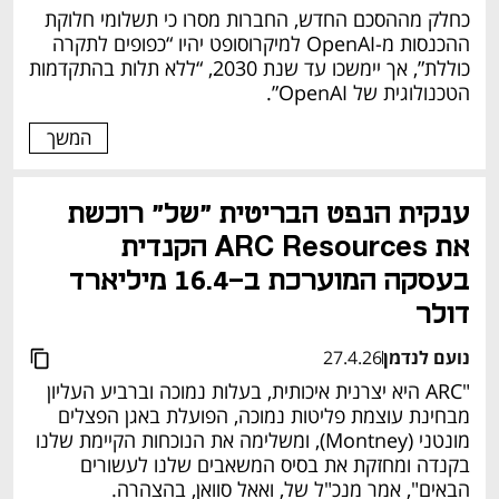
כחלק מההסכם החדש, החברות מסרו כי תשלומי חלוקת 
ההכנסות מ-OpenAI למיקרוסופט יהיו “כפופים לתקרה 
כוללת”, אך יימשכו עד שנת 2030, “ללא תלות בהתקדמות 
הטכנולוגית של OpenAI”.
המשך
ענקית הנפט הבריטית "של" רוכשת 
את ARC Resources הקנדית 
בעסקה המוערכת ב-16.4 מיליארד 
דולר
נועם לנדמן
27.4.26
"ARC היא יצרנית איכותית, בעלות נמוכה וברביע העליון 
מבחינת עוצמת פליטות נמוכה, הפועלת באגן הפצלים 
מונטני (Montney), ומשלימה את הנוכחות הקיימת שלנו 
בקנדה ומחזקת את בסיס המשאבים שלנו לעשורים 
הבאים", אמר מנכ"ל של, ואאל סוואן, בהצהרה.