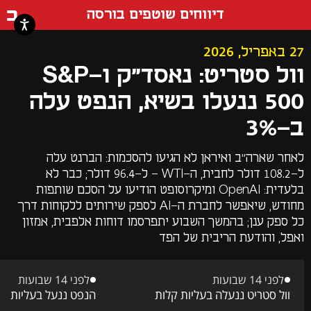
דף ה
דיווחים שוטפים בורסה
27 באפריל, 2026
וול סטריט: נאסד"ק ו-S&P
500 ננעלו בשיא, הנפט עלה
ב-3%
לאחר שארה"ב ואיראן לא הגיעו להסכמות: הברנט עלה
ל-108.2 דולר לחבית, ה-WTI - ל-96.4 דולר; כבר לא
בלעדית: OpenAI ומיקרוסופט הודיעו על הסכם שותפות
מחודש, שיאפשר לחברת ה-AI לספק שירותים ללקוחות דרך
כל ספק ענן; בהמשך השבוע יתפרסמו דוחות אלפבית, אמזון
ואפל, והודעת הריבית של הפד
לפני 14 שבועות
לפני 14 שבועות
וול סטריט ננעלה בעליות קלות
הנפט ננעל בעליות