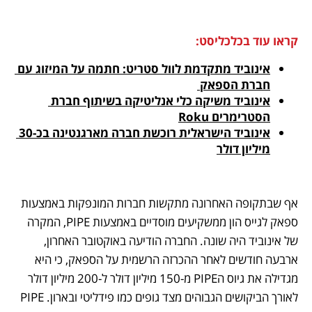
קראו עוד בכלכליסט:
אינוביד מתקדמת לוול סטריט: חתמה על המיזוג עם 
חברת הספאק 
אינוביד משיקה כלי אנליטיקה בשיתוף חברת 
הסטרימרים Roku
אינוביד הישראלית רוכשת חברה מארגנטינה בכ-30 
מיליון דולר
אף שבתקופה האחרונה מתקשות חברות המונפקות באמצעות 
ספאק לגייס הון ממשקיעים מוסדיים באמצעות PIPE, המקרה 
של אינוביד היה שונה. החברה הודיעה באוקטובר האחרון, 
ארבעה חודשים לאחר ההכרזה הרשמית על הספאק, כי היא 
מגדילה את גיוס הPIPE מ-150 מיליון דולר ל-200 מיליון דולר 
לאורך הביקושים הגבוהים מצד גופים כמו פידליטי ובארון. PIPE 