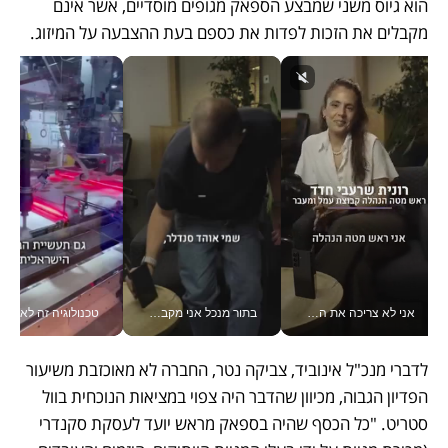
הוא גיוס משני שמבצע הספאק מגופים מוסדיים, אשר אינם 
מקבלים את הזכות לפדות את כספם בעת ההצבעה על המיזוג.  
אני לא צריכה את המשרד: רונית שרעבי-חדד מנהלת ארגון של 30000 עובדים מכל מקום_v
בתור מנכל אני מקבל מאות החלטות ביום, וה- Galaxy Z Fold8 Ultra עוזר לי לחתוך אותן מהר יותר_v
טכנולוגיה זה לא רק בהייטק: גם תעשיי
לדברי מנכ"ל אינוביד, צביקה נטר, החברה לא מאוכזבת משיעור 
הפדיון הגבוה, מכיוון שהדבר היה צפוי במציאות הנוכחית בוול 
סטריט. "כל הכסף שהיה בספאק מראש יועד לעסקת סקנדרי 