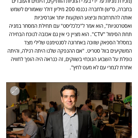
(מכירת מניות על ידי בעלי המניות הוותיקים, היזמים והעובדים 
בחברה, ס"ש) ולחברה נכנסו 200 מיליון דולר שאמורים לשמש 
אותה להתרחבות וביצוע השקעות יותר אגרסיביות 
ואסטרטגיות", הוא אמר ל"כלכליסט" עם תחילת המסחר במניה 
תחת הסימול "CTV". הוא מציין כי אין גם אכזבה לנוכח הבחירה 
במסלול הספאק שזוכה באחרונה לסנטימנט שלילי מצד 
המשקיעים בוול סטריט. "אם ההנפקה שלנו היתה רגילה, והיתה 
נופלת על השבוע הנוכחי בשווקים, זה כנראה היה הופך לחוויה 
אחרת לגמרי עם לא מעט לחץ". 