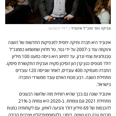
צביקה נטר מנכ"ל אינוביד
(
 דיוויד פקסטון
)
אינוביד היא חברה ותיקה יחסית למנפיקות החדשות של השנה 
והוקמה עוד ב-2007 על ידי נטר, טל חלוזין שמשמש כסמנכ"ל 
טכנולוגיות וצחי זגדון. עד למיזוג היא גייסה כמעט 100 מיליון 
דולר מגופים כגון קרן הון הסיכון סקויה וענקית התקשורת סיסקו. 
החברה מעסיקה 400 עובדים, לאחר שגייסה 120 עובדים 
מתחילת השנה. רבע מכוח האדם עובד ממשרדי החברה 
בישראל. 
אינוביד שונה גם בכך שהיא רווחית מזה שלושה רבעונים 
מתחילת 2021 וגם צומחת. ב-2020 היא צמחה ב-21% 
להכנסות של 69 מיליון דולר והגיעה לאיזון. עם לקוחותיה נמנות 
חברות ענק כגון טויטה, דיסני, גלקסוסמית'קליין ויצרנית הבירה 