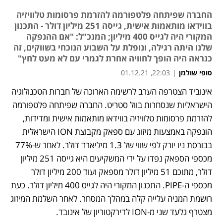
החברה שפיתחה פלטפורמה להזרמת פרסומות טלוויזיה
בווידאו מותאמות אישית, גייסה 251 מיליון דולר - התכנון
המקורי היה לגייס 400 מיליון; המנכ"ל: "אם ההנפקה
שלנו היתה רגילה, ונופלת על השבוע הנוכחי בשווקים, זה
כנראה היה הופך לחוויה אחרת לגמרי עם לא מעט לחץ"
סופי שולמן
|
22:03, 01.12.21
אינוביד הצטרפה הערב לרשימה הארוכה של חברות הטכנולוגיה 
נפתח בכרטיסייה חדשה
נפתח בכרטיסייה חדשה
נפתח בכרטיסייה חדשה
הישראליות שנסחרות בוול סטריט. החברה שפיתחה פלטפורמה 
להזרמת פרסומות טלוויזיה בווידאו מותאמות אישית ומדידות, 
הונפקה באמצעות מיזוג עם ספאק מקבוצת ION הישראלית 
בבורסת ניו יורק לפי שווי של 1.3 מיליארד דולר. לאחר ש-77% 
מכספי הספאק נפדו על ידי המשקיעים היא גייסה 251 מיליון 
דולר, מתוכם 51 מיליון דולר מספאק ועוד 200 מיליון דולר 
מכספי ה-PIPE. התכנון המקורי היה לגייס 400 מיליון דולר. כעת 
רושמת המניה עלייה קלה במהלך המסחר. לאחר השלמת המיזוג 
מצטרף גלעד שני מ-ION לדירקטוריון של אינובד. 