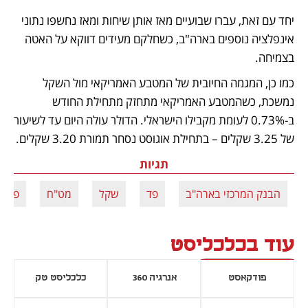
יחד עם זאת, עברו שבועיים מאז אותן שיחות ומאז נחשפו נתוני 
אינפלציה נוספים בארה"ב, כשחלקם מעידים דווקא על האטה 
בצמיחה.
כמו כן, המגמה החיובית של המטבע האמריקאי מול השקל 
נמשכת, כשהמטבע האמריקאי מתחזק מתחילת החודש 
ב-0.73% לעומת מקבילו הישראלי. הדולר עולה היום עד לשיעור 
של 3.25 שקלים – בתחילת אוגוסט נסחר תמורת 3.20 שקלים.
תגיות
הבנק המרכזי בארה"ב
פד
שקל
מט"ח
פדרל
עוד בכלכליסט
פודקאסט
אנרגיה 360
כלכליסט טק