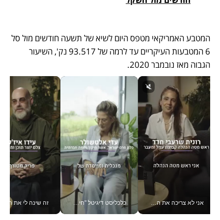
המטבע האמריקאי מטפס היום לשיא של תשעה חודשים מול סל 
6 המטבעות העיקריים עד לרמה של 93.517 נק', השיעור 
הגבוה מאז נובמבר 2020.
אני לא צריכה את המשרד: רונית שרעבי-חדד מנהלת ארגון של 30000 עובדים מכל מקום_v
כלכליסט דיגיטל "חינוך הוא המשימה של החיים שלי"_v
זה שינה לי את החיים: 