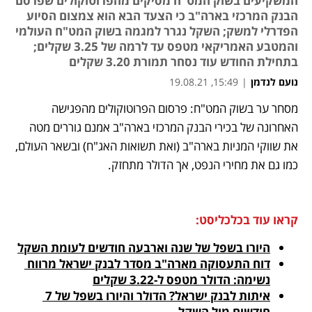
המשקיעים בשוק המט"ח מסיקים מהפרוטוקולים שפרסם
הבנק המרכזי בארה"ב כי הצעד הבא הוא צמצום הסיוע
הפדרלי למשק; השקל נגרר למגמה בשוק המט"ח העולמי
והמטבע האמריקאי מטפס עד לרמה של 3.25 שקלים;
בתחילת החודש עוד נסחר תמורת 3.20 שקלים
נועם לנדמן
|
15:49, 19.08.21
מסחר ער בשוק המט"ח: פרסום הפרוטוקולים מהפגישה 
נפתח בכרטיסייה חדשה
נפתח בכרטיסייה חדשה
נפתח בכרטיסייה חדשה
האחרונה של בכירי הבנק המרכזי בארה"ב אמנם גוררים מטה 
את שווקי המניות בארה"ב (ואת תשואות האג"ח) ובשאר העולם, 
כמו גם את מחירי הנפט, אך הדולר מתחזק.
קראו עוד בכלכליסט:
היורו בשפל של שנה וארבעה חודשים לעומת השקל
דוח התעסוקה מארה"ב מסדר לבנק ישראל מרווח 
נשימה: הדולר מטפס ל-3.22 שקלים
איתות לבנק ישראל? הדולר והיורו בשפל של 7 
חודשים מול השקל