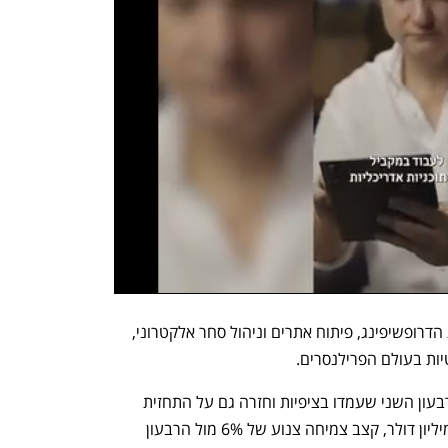
עבור פייבר מדובר בהרחבה של קטגוריית הדרופשיפינג, פיתוח אתרים וניהול סחר אלקטרוני, 
ות בעולם הפרילנסרים. 
במקביל פירסמה פייבר תוצאות כספיות לרבעון השני שעמדו בציפיות וחזרה גם על התחזית 
השנתית. הכנסות החברה הגיעו ל-94.7 מיליון דולר, קצב צמיחה צנוע של 6% מול הרבעון 