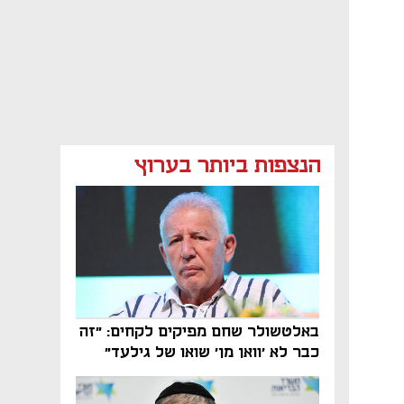
הנצפות ביותר בערוץ
באלטשולר שחם מפיקים לקחים: "זה
כבר לא 'וואן מן' שואו של גילעד"