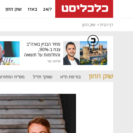
24/7
באזז
שוק ההון
דף הבית
שוק ההון
מחיר הבניין בארה"ב
צנח ב-90%,
כלכליסט
דיגיטל
והחלומות על תשואה
גבוהה התנפצו
אלמוג עזר
שוק ההון
בורסת ת"א
שווקי חו"ל
מט"ח וסחורות