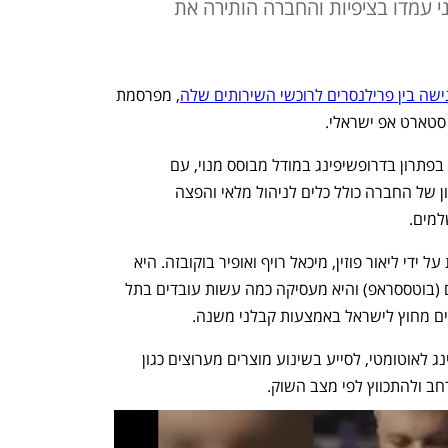
ני עמדו בציפיות והחברה הותירה את
ה בין פרילנסרים לרוכשי השירותים שלה
, מפרסמת 
 סטארט אפ ישראלי. 
החברה הנרכשת היא AutoDS, שעוסקת בפתרון בדרופשיפינג במודל מבוסס מנוי, עם 
פלטפורמה של 150 מיליון מוצרים. הפתרון של החברה כולל כלים לניהול מלאי והפצה 
למים. 
החברה הנרכשת נוסדה ב-2018 ומנוהלת על ידי ליאור פוזין, מיכאל רויף ואופיר בוקובזה. היא 
מעולם לא גייסה כסף ממשקיעים חיצוניים (בוטססראפ) והיא מעסיקה כמה עשות עובדים בתל 
ים מחוץ לישראל באמצעות קבלני משנה. 
מטרתה היא להפוך את תהליך הדרופשיפינג לאוטומטי, לסייע בשינוע מוצרים מערוצים כגון 