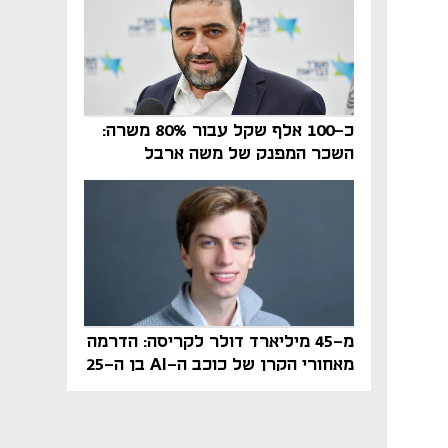
כ-100 אלף שקל עבור 80% משרה:
השכר המפנק של משה ארבל
במהדרין נחשף
מ-45 מיליארד דולר לקריסה: הדרמה
מאחורי הקרן של כוכב ה-AI בן ה-25