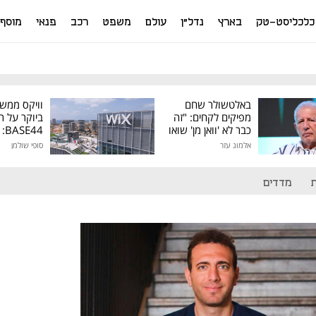
כלכליסט-טק
בארץ
נדל"ן
עולם
משפט
רכב
פנאי
מוסף
באלטשולר שחם
וויקס ממש
מפיקים לקחים: "זה
ביוקר על ר
כבר לא 'וואן מן' שואו
44
של גילעד"
אלמוג עזר
סופי שולמן
מיליון דולר
מדדים