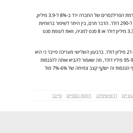
מספר רוכשי השירותים הפעילים בפלטפורמת הפרילנסרים של החברה ירד ב-8% ל-3.9 מיליון, 
אבל ההוצאה לרוכש דווקא עלתה ב-10% ל-290 דולר. הדבר תרם, בין היתר לשיפור ברווחיות 
הגולמית של פייבר ותורגם לרווח נקי של 3.3 מיליון דולר או 8 סנט למניה, וזאת לעומת סנט 
תזרים המזומנים מפעילות עלה ב-12% ל-21 מיליון דולר. ברבעון השלישי מעריכה פייבר כי היא 
שוב כמעט ולא תצמח וההכנסות יגיע ל-95-97 מיליו דולר, מה שאמור להביא אותה להכנסות 
383-387 מיליון דולר בסיכום השנתי. היקף הכנסות זה ישקף קצב צמיחה של 6%-7% מול 
וניים
דרופשיפינג
דוחות כספיים
פייבר