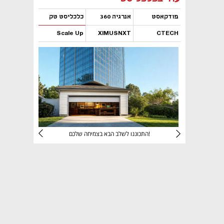
פודקאסט
אנרגיה 360
כלכליסט טק
Scale Up
XIMUSNXT
CTECH
נפתח בכרטיסייה חדשה
נפתח בכרטיסייה חדשה
נפתח בכרטיסייה חדשה
נפתח בכרטיסייה חדשה
יניהם
התכוננו לשלב הבא בצמיחה שלכם!