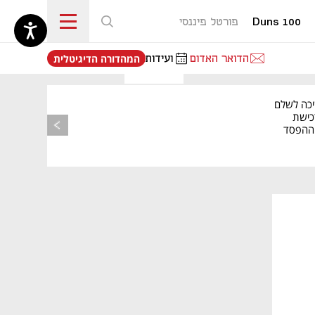
Duns 100
פורטל פיננסי
נפתח בכרטיסייה חדשה
הדואר האדום
ועידות
המהדורה הדיגיטלית
יכה לשלם
כישת
BASE: ההפסד
הרבעוני זינק ל-76