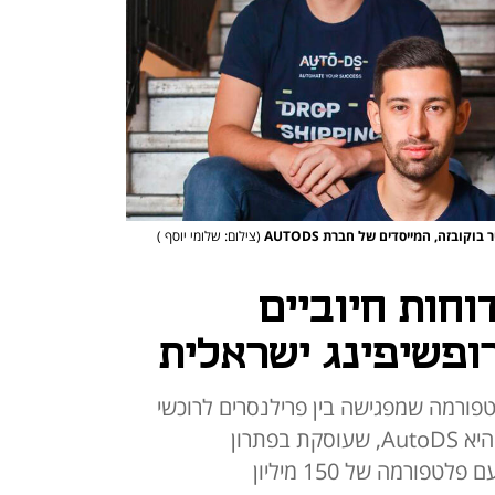
וקובזה, המייסדים של חברת AUTODS
(צילום: שלומי יוסף )
חות חיוביים
ופשיפינג ישראלית
פורמה שמפגישה בין פרילנסרים לרוכשי
השירותים שלה; החברה הנרכשת היא AutoDS, שעוסקת בפתרון
בדרופשיפינג במודל מבוסס מנוי, עם פלטפורמה של 150 מיליון