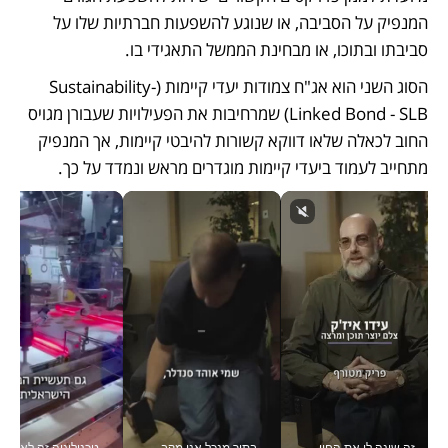
המנפיק על הסביבה, או שנוגע להשפעות חברתיות שלו על 
סביבתו ובתוכו, או מבחינת הממשל התאגידי בו. 
הסוג השני הוא אג"ח צמודות יעדי קיימות (Sustainability-
Linked Bond - SLB) שמרחיבות את הפעילויות שעבורן מגויס 
החוב לכאלה שלאו דווקא קשורות להיבטי קיימות, אך המנפיק 
מתחייב לעמוד ביעדי קיימות מוגדרים מראש ונמדד על כך. 
זה שינה לי את החיים: איך עידו איז'ק הופך את הסמארטפון לכלי צילום מקצועי_v
בתור מנכל אני מקבל מאות החלטות ביום, וה- Galaxy Z Fold8 Ultra עוזר לי לחתוך אותן מהר יותר_v
טכנולוגיה זה לא רק בהייטק: גם תעשיי