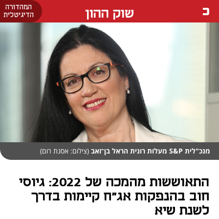
המהדורה
שוק ההון
הדיגיטלית
מנכ"לית S&P מעלות רונית הראל בן־זאב
(צילום: אסנת רום)
התאוששות מהמכה של 2022: גיוסי
חוב בהנפקות אג"ח קיימות בדרך
לשנת שיא