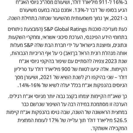
ב-16% ל-911 מיליארד דולר, ושיעורם מסה"כ גיוסי האג"ח 
הגיע בסופו של דבר ל-13%. אמנם גבוה במעט משיעורם 
ב-2021, אך נמוך משמעותית מהשיעור שנחזה בתחילת השנה. 
כעת מעריכה סוכנות S&P Global Ratings (המבצעת ניתוחים 
בתחומי הידע הפיננסי, הערכת סיכוני אשראי, ומחקרי השקעות 
ונתונים, ומיוצגת בישראל על ידי חברת הבת שלה S&P מעלות 
אותה מנהלת רונית הראל בן־זאב) כי על אף הריביות הגבוהות, 
שנת 2023 צפויה להסתיים עם שיפור בהיקפי גיוסי אג"ח 
הקיימות. אלה יגיעו לטווח של 900 מיליארד דולר עד טריליון 
דולר – שני בהיקפו רק לשנת השיא של 2021, ושיעורן מסך 
הגיוסים בהנפקות אג"ח בכלל יעלה לשיא של 16%-14%. 
כך שאג"ח הקיימות יצמחו בקצב גבוה יותר מגיוסי אג"ח רגילים. 
הערכה זו מסתמכת במידה רבה על השיפור שנרשם כבר 
במחצית הראשונה של השנה, שבה גויסו בהנפקות אג"ח קיימות 
526.5 מיליארד דולר תוך עלייה של 17% לעומת המחצית 
המקבילה אשתקד. 