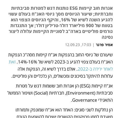
אגרות חוב קיימות ESG נותנות דגש למטרות סביבתיות
וחברתיות; שיעור הגיוסים מסך גיוסי האג"ח בעולם עשוי
להגיע השנה לשיא של 16%, והיקף הגיוסים הצפוי הוא
בטווח של 900 מיליארד דולר-טריליון דולר; אך התנגדות
גורמים פוליטיים בארה"ב לסוגיית הקיימות עלולה ליצור
נסיגה
אמיר פרגר
|
17:03, 12.09.23
שיעורם של גיוסי החוב בהנפקות אג"ח קיימות מסה"כ הנפקות 
נפתח בכרטיסייה חדשה
נפתח בכרטיסייה חדשה
האג"ח בעולם צפוי להגיע ב-2023 לשיא של 16%-14%. 
זאת 
לאחר ירידה ב-2022
. אולם בדרך לשיא זה, הנפקות אלה 
עלולות להיתקל בסיכונים ומכשולים, הן כלכליים והן פוליטיים. 
אג"ח קיימות (ESG) הן אגרות חוב ששמות דגש על מטרות 
סביבתיות (Environment), חברתיות (Social) ושיפור הממשל 
התאגידי Governance. 
הן נחלקות לשני סוגים: האחד הוא אג"ח שמונפק ותמורתו 
מיועדת לממן פרויקטים הקשורים ישירות להשפעת הגורם 