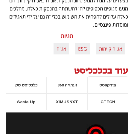
בצעדים על מנת למנוע סיווג הנפקות אג"ח כאג"ח קיימות. הם 
מנעו מגופים הכפופים להן להשתתף בהנפקות כאלה. מהלכים 
כאלה עלולים להפחית את השימוש בכלי זה גם על ידי תאגידים 
ומוסדות פיננסיים.
תגיות
אג"ח קיימות
ESG
אג"ח
עוד בכלכליסט
פודקאסט
אנרגיה 360
כלכליסט טק
Scale Up
XIMUSNXT
CTECH
יסייה חדשה
נפתח בכרטיסייה חדשה