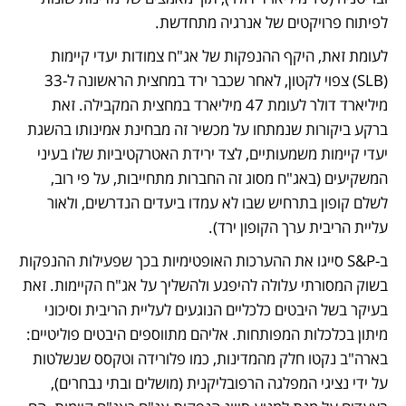
לפיתוח פרויקטים של אנרגיה מתחדשת.
לעומת זאת, היקף ההנפקות של אג"ח צמודות יעדי קיימות 
(SLB) צפוי לקטון, לאחר שכבר ירד במחצית הראשונה ל-33 
מיליארד דולר לעומת 47 מיליארד במחצית המקבילה. זאת 
ברקע ביקורות שנמתחו על מכשיר זה מבחינת אמינותו בהשגת 
יעדי קיימות משמעותיים, לצד ירידת האטרקטיביות שלו בעיני 
המשקיעים (באג"ח מסוג זה החברות מתחייבות, על פי רוב, 
לשלם קופון בתרחיש שבו לא עמדו ביעדים הנדרשים, ולאור 
עליית הריבית ערך הקופון ירד). 
ב-S&P סייגו את ההערכות האופטימיות בכך שפעילות ההנפקות 
בשוק המסורתי עלולה להיפגע ולהשליך על אג"ח הקיימות. זאת 
בעיקר בשל היבטים כלכליים הנוגעים לעליית הריבית וסיכוני 
מיתון בכלכלות המפותחות. אליהם מתווספים היבטים פוליטיים: 
בארה"ב נקטו חלק מהמדינות, כמו פלורידה וטקסס שנשלטות 
על ידי נציגי המפלגה הרפובליקנית (מושלים ובתי נבחרים), 