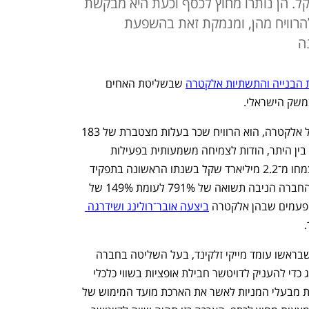
ות בשווי 24 מיליון שקל. הן נותרו מחוץ לכסף וכעת היא מבקשת
להרוויח מהן, ומנמקת זאת בהשפעת
נה
ת הבנייה והתשתיות אלקטרה
 שבשליטת האחים 
משק הישראלי. 
בסך הכל, ב־18 שנות הכהונה שלו כמנכ"ל אלקטרה, הוא הרוויח שכר בעלות מצטברת של 183 
מיליון שקל. את עלות השכר הזו הוא צבר, בין היתר, הודות לצמיחה משמעותית בפעילות 
החברה שבראשה הוא עומד (הכנסותיה צמחו מ־2.2 מיליארד שקל בשנתו הראשונה בתפקיד 
ל־11 מיליארד שקל בשנת 2023, ומניית החברה הניבה תשואה של 791% לעומת 149% של 
ביצעה אובר־רולינג ושידרגה 
 
כך, בשנה שעברה, דירקטוריון אלקטרה, שבראשו עומד מייקי זלקינד, בעל השליטה בחברה 
יחד עם אחיו דני זלקינד, ביצע אובר־רולינג כדי להעניק לדויטשר חבילת אופציות בשווי כלכלי 
של 24 מיליון שקל. כעת, אלקטרה מבקשת מבעלי המניות לאשר את הארכת מועד המימוש של 