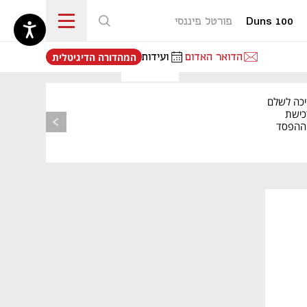
Duns 100
פורטל פיננסי
נפתח בכרטיסייה חדשה
הדואר האדום
ועידות
המהדורה הדיגיטלית
יכה לשלם
כישת
BASE: ההפסד
הרבעוני זינק ל-76