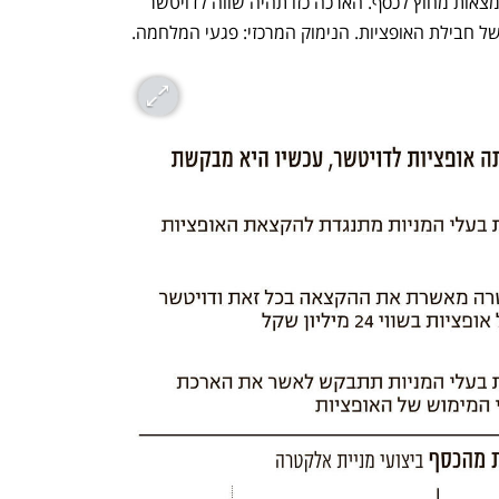
האופציות שהוקצו לדויטשר, משום שהן נמצאות מחוץ לכסף. הארכה כזו תהיה שווה לדויטשר 