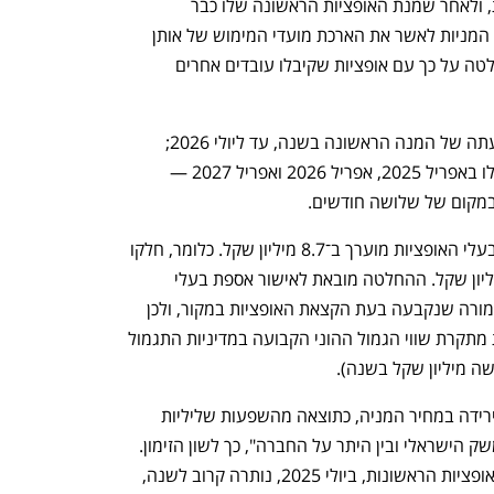
כעת, יותר משנה לאחר הקצאת האופציות, ולאחר שמנת האופציות הראשונה שלו כבר 
הבשילה, מבקשת אלקטרה מאספת בעלי המניות לאשר את הארכת מועדי המימוש של אותן 
אופציות. כאמור, אלקטרה כורכת את ההחלטה על כך עם אופציות שקיבלו עובדים אחרים 
נפתח בכרטיסייה חדשה
נפתח בכרטיסייה חדשה
באלקטרה מבקשים לדחות את מועד פקיעתה של המנה הראשונה בשנה, עד ליולי 2026; 
ולאפשר לשלוש המנות הבאות — שיבשילו באפריל 2025, אפריל 2026 ואפריל 2027 — 
באלקטרה ציינו כי שווי התוספת עבור כל בעלי האופציות מוערך ב־8.7 מיליון שקל. כלומר, חלקו 
היחסי של דויטשר עומד כאמור על 4.7 מיליון שקל. ההחלטה מובאת לאישור אספת בעלי 
h – the gateway to Tech
You're NXT
המניות מכיוון שהיא מהווה תוספת על התמורה שנקבעה בעת הקצאת האופציות במקור, ולכן 
"עשוי להיטען שמדובר בהחלטה שחורגת מתקרת שווי הגמול ההוני הקבועה במדיניות התגמול 
ה מיליון שקל בשנה).
אלקטרה נימקה את הבקשה "בשים לב לירידה במחיר המניה, כתוצאה מהשפעות שליליות 
וחיצוניות של מלחמת חרבות ברזל על המשק הישראלי ובין היתר על החברה", כך לשון הזימון. 
אולם, עד למועד פקיעתן של שתי מנות האופציות הראשונות, ביולי 2025, נותרה קרוב לשנה, 