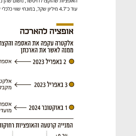
עוד כ־4.7 מיליון שקל, במונחי שווי כלכלי של חבילת האופציות. הנימוק המרכזי: פגעי המלחמה. 