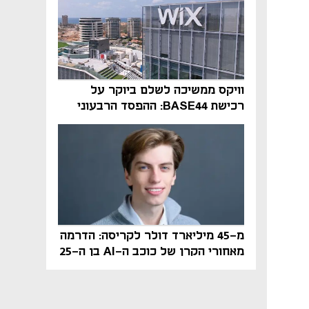
וויקס ממשיכה לשלם ביוקר על
רכישת BASE44: ההפסד הרבעוני
זינק ל-76 מיליון דולר
מ-45 מיליארד דולר לקריסה: הדרמה
מאחורי הקרן של כוכב ה-AI בן ה-25