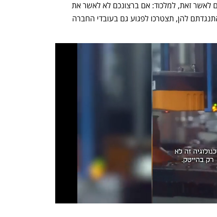
מכניסה את המוסדיים, שהם אלו שנדרשים לאשר זאת, למלכוד: אם ברצונכם לא לאשר את 
הארכת האופציות למנכ"ל, שמלכתחילה התנגדתם להן, תצטרכו לפגוע גם בעובדי החברה 