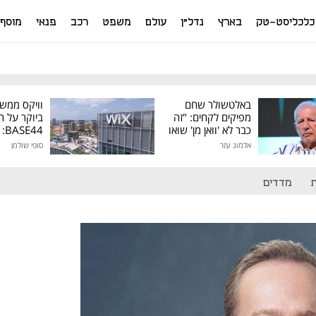
כלכליסט-טק
בארץ
נדל"ן
עולם
משפט
רכב
פנאי
מוסף
באלטשולר שחם
וויקס ממש
מפיקים לקחים: "זה
ביוקר על ר
כבר לא 'וואן מן' שואו
44
של גילעד"
אלמוג עזר
סופי שולמן
מיליון דולר
מדדים