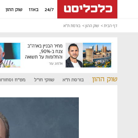
24/7
באזז
שוק ההון
דף הבית
שוק ההון
בורסת ת"א
מחיר הבניין בארה"ב
צנח ב-90%,
והחלומות על תשואה
גבוהה התנפצו
אלמוג עזר
שוק ההון
בורסת ת"א
שווקי חו"ל
מט"ח וסחורות