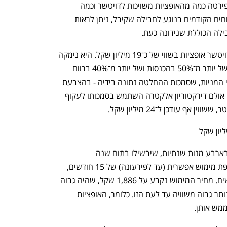
בזימון לאספת בעלי המניות אלקטרה לא פירטה כמה מהאופציות משויכות לדויטשר וכמה 
לעובדים האחרים, אך כשבוחנים את הדיווחים הקודמים בנוגע לחבילה שקיבל, ניתן לראות 
בפברואר 2023 ביקשה החברה לאשר לדויטשר אופציות בשווי של כ־19 מיליון שקל. היא נימקה 
זאת בתרומתו לצמיחתה, כשציינה עלייה של יותר מ־50% בהכנסות ושל יותר מ־40% ברווח 
הנקי ב־4 השנים שקדמו לכך. אספת בעלי המניות, שסמכות ההחלטה נתונה בידיה - בהצבעת 
רוב מקרב בעלי מניות המיעוט ‑ התנגדה. אולם דירקטוריון אלקטרה השתמש בסמכותו לעקוף 
אף עודכן ל־24 מיליון שקל.
האופציות הוקצו לדויטשר באפריל 2023 בארבע מנות שנתיות, שיבשילו בתום שנה 
מההקצאתן. למנה הראשונה נקבעה תקופת מימוש אפשרית (עד לפירעונה) של 15 חודשים, 
ולאחרות נקבעה תקופה של שלושה חודשים. מחיר המימוש נקבע על 1,886 שקל, שהיה גבוה 
ב־26% ממחיר המניה בסמוך להקצאה, ונותר גבוה משוויה עד לעת הזו. כלומר, האופציות 
ממש אותן.