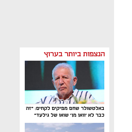
הנצפות ביותר בערוץ
באלטשולר שחם מפיקים לקחים: "זה
כבר לא 'וואן מן' שואו של גילעד"