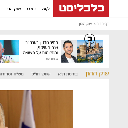
24/7
באזז
שוק ההון
דף הבית
שוק ההון
מחיר הבניין בארה"ב
צנח ב-90%,
כלכליסט
דיגיטל
והחלומות על תשואה
גבוהה התנפצו
אלמוג עזר
שוק ההון
בורסת ת"א
שווקי חו"ל
מט"ח וסחורות