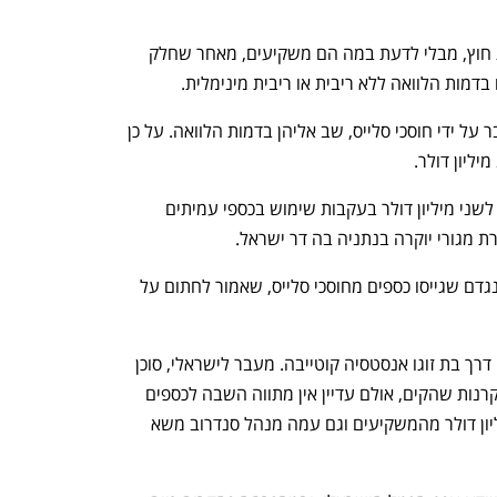
החוסכים בסלייס התפתו להשקיע בקרנות חוץ, מבלי לדעת במה הם משקיעים, מאחר שחלק 
דמות הלוואה ללא ריבית או ריבית מינימלית. 
הערכות בענף הן כי שליש מהכסף שהועבר על ידי חוסכי סלייס, שב אליהן בדמות הלוואה. על כן 
מעבר לכך אמור ישראלי להשיב בין מיליון לשני מיליון דולר בעקבות שימוש בכספי עמיתים 
רת מגורי יוקרה בנתניה בה דר ישראל.  
ישראלי הוא הראשון מבין הגופים שנטען נגדם שגייסו כספים מחוסכי סלייס, שאמור לחתום על 
את רוב הרישומים לפעילותו עשה ישראלי דרך בת זוגו אנסטסיה קוטייבה. מעבר לישראלי, סוכן 
הביטוח גיא שנצר גייס 100 מיליון דולר בקרנות שהקים, אולם עדיין אין מתווה השבה לכספים 
אלו. סוכנות הביטוח פינברט גייסה 61 מיליון דולר מהמשקיעים וגם עמה מנהל סנדרוב משא 