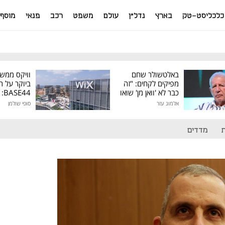
כלכליסט-טק
בארץ
נדל"ן
עולם
משפט
רכב
פנאי
מוסף
באלטשולר שחם
וויקס ממש
מפיקים לקחים: "זה
ביוקר על ר
כבר לא 'וואן מן' שואו
44
של גילעד"
אלמוג עזר
סופי שולמן
מיליון דולר
מדדים