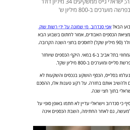
מיליון שקל לחוסכים, בתוך חצי שנה; ישראלי גייס ממשקיעים 34 מיליון דולר
ערכים ב-800 מיליון ש'
אפי סנדרוב, מי שמונה על ידי רשות שוק 
 לטפל בחברת הגמל סלייס שקרסה ומציאת הכספים האבודים, אמור לחתום בשבוע הבא 
הצדדים אמורים לעדכן את בית המשפט המחוזי בתל אביב ב-6 במאי. היקף הכספים שיוחזר 
על פי המגייסים שאחראים על הכספים שנעלמו בסלייס, הכסף הושקע בנכסים והשקעות לא 
סחירות, ועל כן לא ניתן להנזיל את הכספים ולהשיב אותם בחזרה. על רקע טענות אלו, ההסכם 
שראלי בתוך חצי שנה.
גורם המעורב במשא ומתן בין הצדדים הוסיף כי סנדרוב וישראלי עדיין לא חתמו באופן סופי על 
הסכם שיאשר את קבלת הכספים חזרה. ולמעשה, גם לאחר החתימה, השבת הכספים אינה 