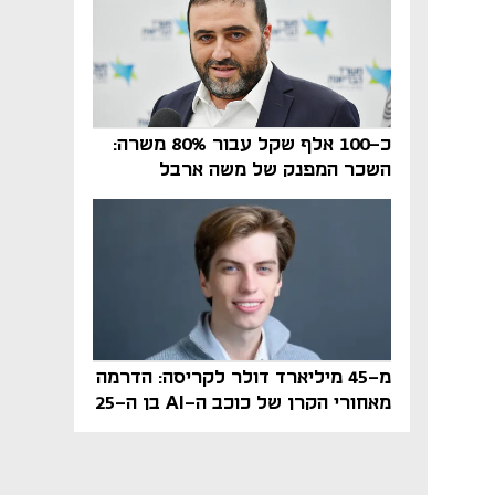
כ-100 אלף שקל עבור 80% משרה:
השכר המפנק של משה ארבל
במהדרין נחשף
מ-45 מיליארד דולר לקריסה: הדרמה
מאחורי הקרן של כוכב ה-AI בן ה-25