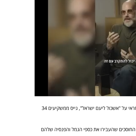
ליעם ישראלי, שמוגדר על ידי סנדרוב כאחראי על "אשכול ליעם ישראל", גייס ממשקיעים 34 
הגיוס נעשה דרך קרנות חוץ בהן השקיעו החוסכים שהעבירו את כספי הגמל והפנסיה שלהם 