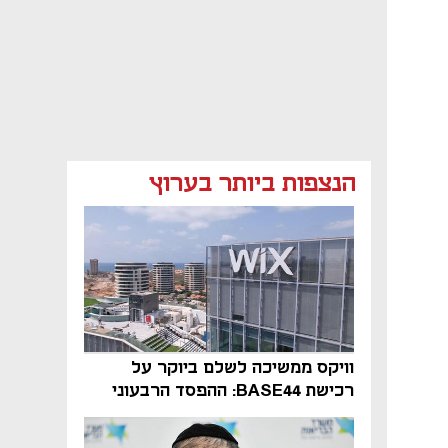
הנצפות ביותר בערוץ
וויקס ממשיכה לשלם ביוקר על
רכישת BASE44: ההפסד הרבעוני
זינק ל-76 מיליון דולר