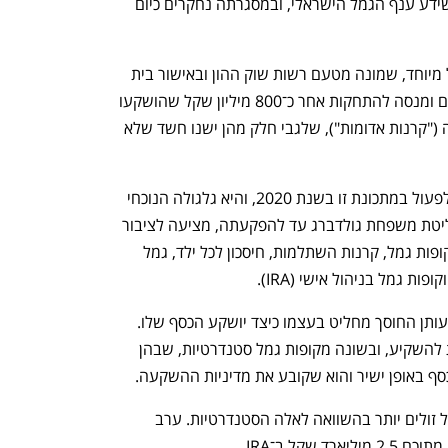
הקריסה של סלייס היא אחת המהדהדות שידע ענף הגמל הישראלי, ובמסגרתה נחקרים כיום 
מסוף 2023 החברה מנוהלת על ידי מנהל מיוחד, שמונה מטעם רשות שוק ההון ובאישור בית 
המשפט. הוא חוקר את החשדות המדוברים ומנסה להתחקות אחר כ־800 מיליון שקל שהושקעו 
בסוגים שונים של קרנות אסורות להשקעה ("קרנות אדומות"), שלגבי חלק מהן ישנו חשד שלא 
סלייס היא חברת גמל דיגיטלית, שהחלה לפעול במתכונת זו בשנת 2020, והיא גלגולה הנוכחי 
של חברת קל־גמל. החברה, שהייתה בשליטת משפחת גולדברג עד להפקעתה, מציעה לציבור 
פלטפורמה דיגיטלית לניהול חסכונות — קופות גמל, קרנות השתלמות, חיסכון לכל ילד, גמל 
 גמל בניהול אישי (IRA). 
קופות גמל בניהול אישי הן קופות שבאמצעותן החוסך מחליט בעצמו כיצד יושקע הכסף שלו. 
זאת תוך שהוא בוחר באילו מוצרים וקרנות להשקיע, ובשונה מקופות גמל סטנדרטיות, שבהן 
 באופן ישיר והוא שקובע את מדיניות ההשקעה. 
בשל כך קופות הגמל האלו גובות דמי ניהול זולים יותר בהשוואה לאלה הסטנדרטיות. ערב 