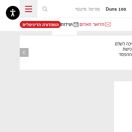
Duns 100
פורטל פיננסי
נפתח בכרטיסייה חדשה
הדואר האדום
ועידות
המהדורה הדיגיטלית
יכה לשלם
כישת
BASE: ההפסד
הרבעוני זינק ל-76