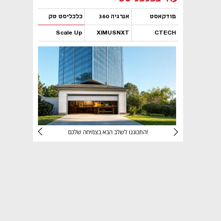
פודקאסט
אנרגיה 360
כלכליסט טק
Scale Up
XIMUSNXT
CTECH
נפתח בכרטיסייה חדשה
נפתח בכרטיסייה חדשה
נפתח בכרטיסייה חדשה
נפתח בכרטיסייה חדשה
יניהם
התכוננו לשלב הבא בצמיחה שלכם!