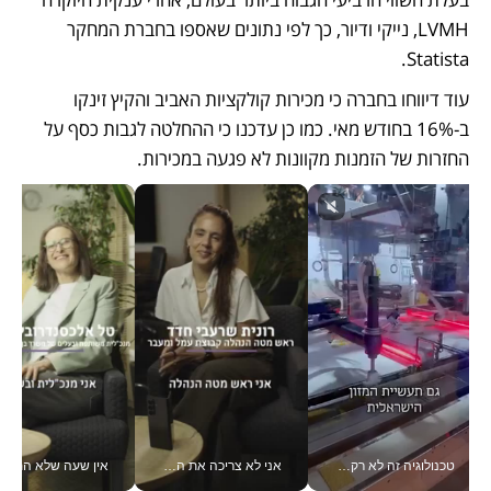
LVMH, נייקי ודיור, כך לפי נתונים שאספו בחברת המחקר 
Statista.
עוד דיווחו בחברה כי מכירות קולקציות האביב והקיץ זינקו 
ב-16% בחודש מאי. כמו כן עדכנו כי ההחלטה לגבות כסף על 
החזרות של הזמנות מקוונות לא פגעה במכירות.
טכנולוגיה זה לא רק בהייטק: גם תעשיית המזון הישראלית מאמצת כלי AI, אוטומציה וניתוח דאטה בזמן אמת
אני לא צריכה את המשרד: רונית שרעבי-חדד מנהלת ארגון של 30000 עובדים מכל מקום_v
אין שעה שלא התעסקתי במשבר - טל אלכסנדרוביץ’ שגב מנהלת משברים