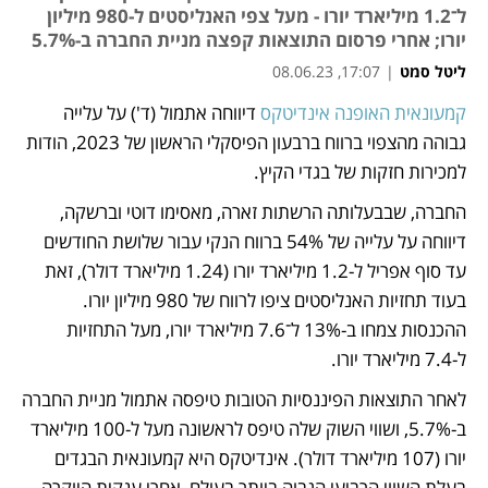
ל־1.2 מיליארד יורו - מעל צפי האנליסטים ל-980 מיליון
יורו; אחרי פרסום התוצאות קפצה מניית החברה ב-5.7%
ליטל סמט
|
17:07, 08.06.23
קמעונאית האופנה אינדיטקס
 דיווחה אתמול (ד') על עלייה 
נפתח בכרטיסייה חדשה
גבוהה מהצפוי ברווח ברבעון הפיסקלי הראשון של 2023, הודות 
למכירות חזקות של בגדי הקיץ. 
החברה, שבבעלותה הרשתות זארה, מאסימו דוטי וברשקה, 
דיווחה על עלייה של 54% ברווח הנקי עבור שלושת החודשים 
עד סוף אפריל ל-1.2 מיליארד יורו (1.24 מיליארד דולר), זאת 
בעוד תחזיות האנליסטים ציפו לרווח של 980 מיליון יורו. 
ההכנסות צמחו ב-13% ל־7.6 מיליארד יורו, מעל התחזיות 
ל-7.4 מיליארד יורו.
לאחר התוצאות הפיננסיות הטובות טיפסה אתמול מניית החברה 
ב-5.7%, ושווי השוק שלה טיפס לראשונה מעל ל-100 מיליארד 
יורו (107 מיליארד דולר). אינדיטקס היא קמעונאית הבגדים 
בעלת השווי הרביעי הגבוה ביותר בעולם, אחרי ענקית היוקרה 