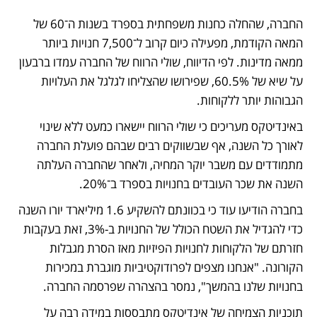
החברה, שהחלה כחנות משפחתית בספרד בשנות ה־60 של 
המאה הקודמת, מפעילה כיום קרוב ל־7,500 חנויות ביותר 
ממאה מדינות. לפי הדיווח, שולי הרווח של החברה עמדו ברבעון 
על שיא של 60.5%, שפירושו שהצליחו לגלגל את העלויות 
הגבוהות יותר ללקוחות. 
באינדיטקס מעריכים כי שולי הרווח יישארו כמעט ללא שינוי 
לאורך כל השנה, אף שבשווקים רבים שבהם פועלת החברה 
מתמודדים עם משבר יוקר המחיה, ולאחר שהחברה העלתה 
השנה את שכר העובדים בחנויות בספרד ב־20%.
בחברה הודיעו עוד כי בכוונתם להשקיע 1.6 מיליארד יורו השנה 
כדי להגדיל את השטח הכולל של החנויות ב-3%, זאת בעקבות 
חזרתם של הלקוחות לחנויות הפיזיות מאז הסרת מגבלות 
הקורונה. "אנחנו מצפים לפרודוקטיביות מוגברת במכירות 
בחנויות שלנו בהמשך", נמסר בהצהרה שפרסמה החברה.
תוכניות הצמיחה של אינדיטקס מתבססות במידה רבה על 