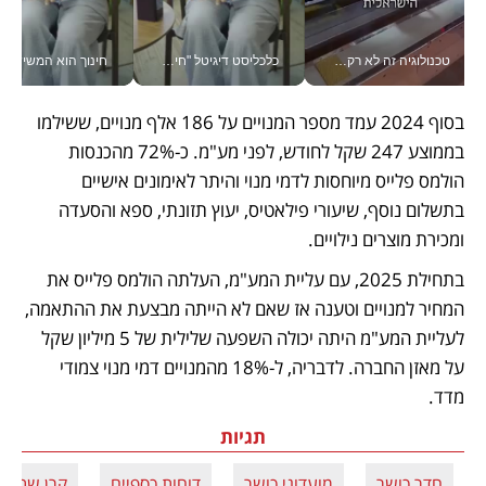
טכנולוגיה זה לא רק בהייטק: גם תעשיית המזון הישראלית מאמצת כלי AI, אוטומציה וניתוח דאטה בזמן אמת
כלכליסט דיגיטל "חינוך הוא המשימה של החיים שלי"_v
חינוך הוא המש
בסוף 2024 עמד מספר המנויים על 186 אלף מנויים, ששילמו 
בממוצע 247 שקל לחודש, לפני מע"מ. כ-72% מהכנסות 
הולמס פלייס מיוחסות לדמי מנוי והיתר לאימונים אישיים 
בתשלום נוסף, שיעורי פילאטיס, יעוץ תזונתי, ספא והסעדה 
ומכירת מוצרים נילויים.   
בתחילת 2025, עם עליית המע"מ, העלתה הולמס פלייס את 
המחיר למנויים וטענה אז שאם לא הייתה מבצעת את ההתאמה, 
לעליית המע"מ היתה יכולה השפעה שלילית של 5 מיליון שקל 
על מאזן החברה. לדבריה, ל-18% מהמנויים דמי מנוי צמודי 
מדד.
תגיות
חדר כושר
מועדוני כושר
דוחות כספיים
קרן שתוי