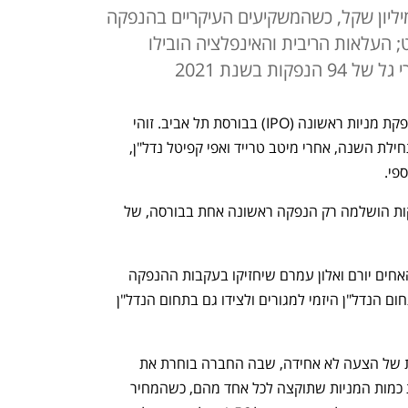
ת הנדל"ן גייסה הון של 313 מיליון שקל, כשהמשקיעים העיקריים בהנפקה
; העלאות הריבית והאינפלציה הובילו
חברת הנדל"ן עמרם אברהם השלימה הנפקת מניות ראשונה (IPO) בבורסת תל אביב. זוהי 
ההנפקה השלישית בבורסה המקומית מתחילת השנה, אחרי מיטב טרייד ואפי קפיטל נדל"ן, 
פי. 
ב-2023 שהייתה שנת שפל בשוק ההנפקות הושלמה רק הנפקה ראשונה אחת בבורסה, של 
עמרם אברהם, שבעלי השליטה בה הם האחים יורם ואלון עמרם שיחזיקו בעקבות ההנפקה 
40% מהמניות כל אחד, פועלת בעיקר בתחום הנדל"ן היזמי למגורים ולצידו גם בתחום הנדל"ן 
החברה הנפיקה 20% ממניותיה במתכונת של הצעה לא אחידה, שבה החברה בוחרת את 
הגופים המוסדיים שישתתפו בהנפקה ואת כמות המניות שתוקצה לכל אחד מהם, כשהמחיר 