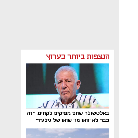
הנצפות ביותר בערוץ
באלטשולר שחם מפיקים לקחים: "זה
כבר לא 'וואן מן' שואו של גילעד"