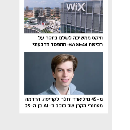
וויקס ממשיכה לשלם ביוקר על
רכישת BASE44: ההפסד הרבעוני
זינק ל-76 מיליון דולר
מ-45 מיליארד דולר לקריסה: הדרמה
מאחורי הקרן של כוכב ה-AI בן ה-25