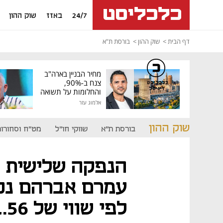
24/7
באזז
שוק ההון
דף הבית
שוק ההון
בורסת ת"א
מחיר הבניין בארה"ב
צנח ב-90%,
כלכליסט
דיגיטל
והחלומות על תשואה
גבוהה התנפצו
אלמוג עזר
שוק ההון
בורסת ת"א
שווקי חו"ל
מט"ח וסחורות
הנפקה שלישית ב
עמרם אברהם נכנ
לפי שווי של 1.56 מיליארד שקל