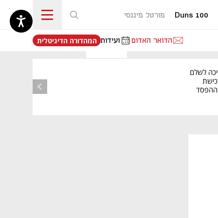
Duns 100
פורטל פיננסי
נפתח בכרטיסייה חדשה
הדואר האדום
ועידות
המהדורה הדיגיטלית
יכה לשלם
כישת
BASE: ההפסד
הרבעוני זינק ל-76