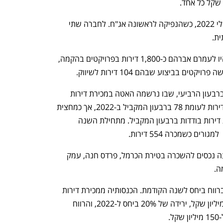
עמרם אברהם היא חברה מדווחת כבר מיולי 2022, כשהנפיקה לראשונה אג"ח. לחברה שתי 
ת. 
בתחום הנדל"ן היזמי, נכון לסוף דצמבר, היו לעמרם אברהם כ-1,800 דירות בפרויקטים בהקמה, 
 בביצוע שבהם 104 דירות לשיווק. 
במהלך 2023 מכרה החברה 509 דירות. ברבעון הרביעי, שבו נרשמה האטה במכירת דירות 
בשוק בעקבות המלחמה היא מכרה 162 דירות לעומת 78 ברבעון המקביל ב-2022, אך כמחצית 
מהן בפרויקטים של מחיר למשתכן לעומת דירות בודדות ברבעון המקביל. מתחילת השנה 
 כשמכרה 554 דירות.
בתחום הנדל"ן המניב היא מחזיקה בשבעה נכסים להשכרה בטירת הכרמל, פרדס חנה, עמק 
ה. 
ב-2023 רשמה החברה ירידה בהכנסות וברווח ביחס לשנה הקודמת. הכנסותיה ממכירת דירות 
וקרקעות ומביצוע עבודות בנייה היו 789 מיליון שקל, ירידה של 20% ביחס ל-2022, והרווח 