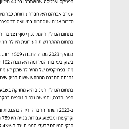
הפניקס ואנליסט שהשתתפו בכ-40 מיליון שקל כל אחד. 
סדרות אג"ח שנסחרות בתשואה חד ספרתי
בתחום ההתחדשות העירונית היו לה חמישה פרויקטים
נהנתה החברה מההתאוששות בביקושים  למגורים
חפר וחדרה, וחמישה נכסים נוספים בהקמ
הנקי המיוחס לבעלי המניות ירד ב-43% ל-150 מיליון שקל. 