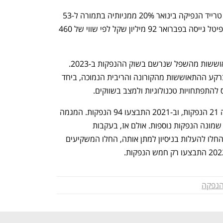
בהנפקות הקודמות שבוצעו השנה, מיטב טרייד הנפיקה בינואר 20% ממניותיה בתמורה ל-53 
מיליון שקל לפי שווי של 219 שקל, ואפי קפיטל גייסה בפברואר 92 מיליון שקל לפי שווי של 460 
הנפקת שלוש החברות עד כה מהווה התאוששות מהשפל שנרשם בשוק ההנפקות ב-2023. 
זאת, לאחר גל הנפקות בשנים הקודמות ברקע ההתאוששות מהקורונה והריבית הנמוכה, ביחד 
התפתחויות טכנולוגיות ולמצב בשווקים.
במחצית השנייה של 2020 נערכו בבורסה 21 הנפקות, וב-2021 התבצעו 94 הנפקות. המגמה 
נמשכה גם ברבעון הראשון של 2022 עם שמונה הנפקות נוספות. אולם אז, בעקבות 
האינפלציה והריבית שהבנקים המרכזיים החלו להעלות בניסיון למתן אותה, החלו המשקיעים 
נפקה