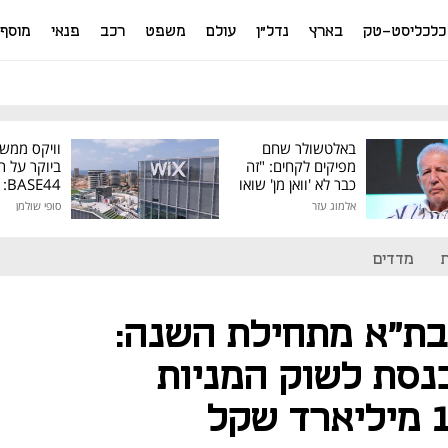
כלכליסט-טק
בארץ
נדל"ן
עולם
משפט
רכב
פנאי
מוסף
באלטשולר שחם
וויקס ממש
מפיקים לקחים: "זה
ביוקר על ר
כבר לא 'וואן מן' שואו
44
של גילעד"
אלמוג עזר
סופי שולמן
מיליון דולר
מדדים
ת"א מתחילת השנה:
סת לשוק המניות