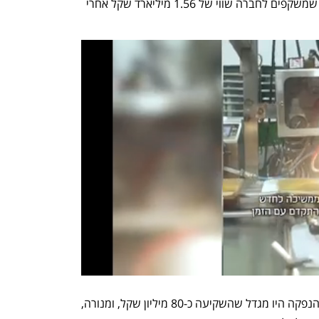
נקבע מראש. היא גייסה 313 מיליון שקל, שמשקפים לחברה שווי של 1.56 מיליארד שקל אחרי 
הגופים המוסדיים העיקריים שהשתתפו בהנפקה היו מגדל שהשקיעה כ-80 מיליון שקל, ומנורה, 