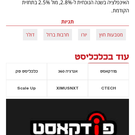
האינפלציה בשנה הנוכחית ל-2.8%, מול 2.5% בתחזית 
הקודמת. 
תגיות
מטבעות חוץ
יורו
חרבות ברזל
דולר
עוד בכלכליסט
פודקאסט
אנרגיה 360
כלכליסט טק
Scale Up
XIMUSNXT
CTECH
יסייה חדשה
נפתח בכרטיסייה חדשה