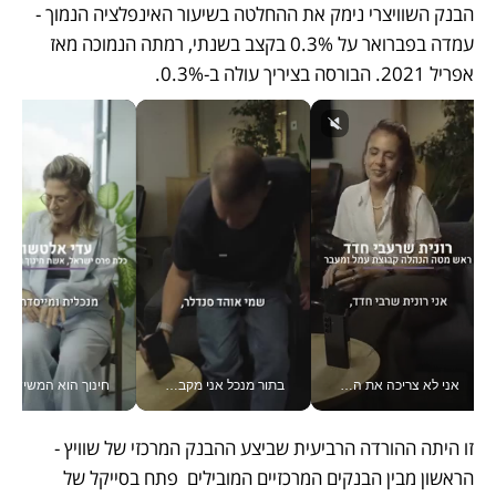
הבנק השוויצרי נימק את ההחלטה בשיעור האינפלציה הנמוך - 
עמדה בפברואר על 0.3% בקצב בשנתי, רמתה הנמוכה מאז 
אפריל 2021. הבורסה בציריך עולה ב-0.3%. 
אני לא צריכה את המשרד: רונית שרעבי-חדד מנהלת ארגון של 30000 עובדים מכל מקום_v
בתור מנכל אני מקבל מאות החלטות ביום, וה- Galaxy Z Fold8 Ultra עוזר לי לחתוך אותן מהר יותר_v
חינוך הוא המש
זו היתה ההורדה הרביעית שביצע ההבנק המרכזי של שוויץ - 
הראשון מבין הבנקים המרכזיים המובילים  פתח בסייקל של 