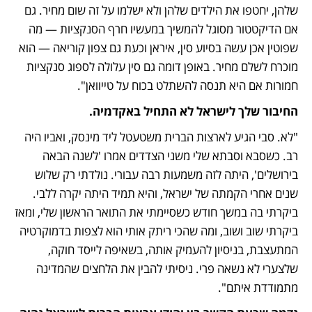
שלהן, יחטפו את הילדים שלהן ולא ישלמו על זה שום מחיר. גם 
אם הדיקטטור מסוגל להמשיך במעשיו חרף הסנקציות — מה 
שפוטין אכן עשה בסיוע סין, איראן וכעת גם צפון קוריאה — הוא 
מוכרח לשלם מחיר. באופן דומה גם סין עלולה לספוג סנקציות 
חמורות אם היא תנסה להשתלט בכוח על טייוואן".
החיבור שלך לישראל לא התחיל באקדמיה.
"לא. סבי הגיע לארצות הברית משטעטל ליד מינסק, ואביו היה 
רב. כשסבא וסבתא שלי משני הצדדים אמרו 'לשנה הבאה 
בירושלים', היתה לזה משמעות רבה עבורי. נולדתי רק שלוש 
שנים אחרי הקמתה של ישראל, והיא תמיד היתה יקרה ללבי. 
ביקרתי בה במשך חודש כשסיימתי את התואר הראשון שלי, ומאז 
ביקרתי שוב ושוב, ומה שהכי ריתק אותי הוא לצפות בדמוקרטיה 
המתעצבת, בניסיון להעמיק אותה, בשאיפה לייסד חוקה, 
שלצערי לא נשאה פרי. ניסיתי להבין את הלחצים שהמדינה 
מתמודדת איתם".