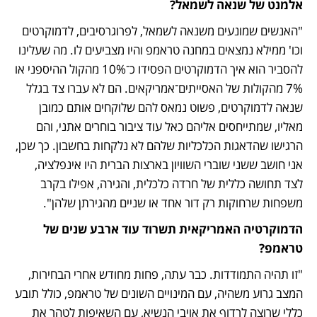
אלמנט של שנאה לשמאל?
"האנשים שמונעים משנאה לשמאל, לפרוגרסיבים, לדמוקרטים 
וכו' ממילא נמצאים במחנה טראמפ והיו מצביעים לו. מה שעלינו 
להסביר הוא איך הדמוקרטים הפסידו כ־10% מהקול ההיספני או 
7% מהקולות של האסייתים־אמריקאים. הם לא עברו צד בגלל 
שנאה לדמוקרטים, פשוט נמאס להם שלוקחים אותם כמובן 
מאליו, שמתייחסים אליהם כאל עוד ציבור בוחרים אתני, והם 
הרגישו שהדאגות הכלכליות שלהם לא נלקחות בחשבון. כך שכן, 
אני חושב ששני שוברי השוויון בארצות הברית היו אינפלציה, 
לצד תחושה כללית של חרדה כלכלית, והגירה, אפילו בקרב 
משפחות שרחוקות רק דור אחד או שניים מהגירתן שלהן".
הדמוקרטיה האמריקאית תשרוד עוד ארבע שנים של 
טראמפ?
"זו תהיה התמודדות. כבר עתה, פחות מחודש אחרי הבחירות, 
המצב גרוע משהיה, עם המינויים השונים של טראמפ, כולל תובע 
כללי שרוצה לרדוף את אויבי הנשיא, עם השאיפות לטהר את 