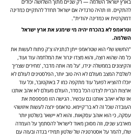
בארץ ישראל השלמה — רק שניים מתוך השלושה יכולים 
להתקיים. וזו תהיה טרגדיה אם ישראל תחדל להתקיים כמדינה 
דמוקרטית או כמדינה יהודית".
וטראמפ לא בהכרח יהיה מי שימנע את ארץ ישראל 
השלמה.
"החשש שלי הוא שטראמפ ייתן לנתניהו צ'ק פתוח לעשות את 
כל מה שהוא רוצה, והוא מצדו יגרור את המלחמה עוד ועוד, 
והקיצונים בממשלה יגידו, 'על מה אתה מדבר, 'מחירים שצריך 
לשלם'? המצב מעולם לא היה טוב יותר, הפלסטינים לעולם לא 
יוכלו להוציא לפועל עוד מתקפה כמו 7 באוקטובר, וכל עוד 
ארצות הברית לצדנו הכל בסדר, העולם מעולם לא אהב אותנו 
אז שלא יאהב אותנו גם עכשיו'. הגישה הזו מפספסת את 
העובדה שכל זה לא בר־קיימא. טראמפ ירצה לעשות איזושהי 
עסקה, כי הוא אוהב עסקאות. והוא לא יישאר בשלטון יותר 
מארבע שנים, וזה מסוכן מאוד לישראל להסתמך על העמדה 
שלו, להמר על אסטרטגיה של שלטון תמידי בגדה ובעזה עם 