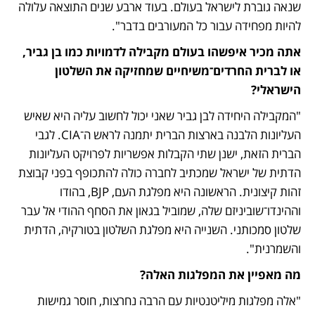
שנאה גוברת לישראל בעולם. בעוד ארבע שנים התוצאה עלולה 
להיות מפחידה עבור כל המעורבים בדבר".
אתה מכיר איפשהו בעולם מקבילה לדמויות כמו בן גביר, 
או לברית החרדים־משיחיים שמחזיקה את השלטון 
הישראלי?
"המקבילה היחידה לבן גביר שאני יכול לחשוב עליה היא שאיש 
העליונות הלבנה בארצות הברית יתמנה לראש ה־CIA. לגבי 
הברית הזאת, ישנן שתי הקבלות אפשריות לפרויקט העליונות 
הדתית של ישראל שמכתיב לחברה כולה להתכופף בפני קבוצת 
זהות קיצונית. הראשונה היא מפלגת העם, BJP, בהודו 
וההינדו־שוביניזם שלה, שמוביל בגאון את הסחף ההודי אל עבר 
שלטון סמכותני. השנייה היא מפלגת השלטון בטורקיה, הדתית 
והשמרנית".
מה מאפיין את המפלגות האלה?
"אלה מפלגות מיליטנטיות עם הרבה נחרצות, חוסר גמישות 