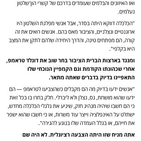
ואז האיזונים והבלמים שעומדים בדרכם של קשרי הון־שלטון 
נעלמים.
"הכלכלה דווקא היתה בסדר, אבל אנשי מפלגת השלטון היו 
ארוגנטיים ונצלניים, והציבור מאס בהם. אנשים רואים את זה 
קורה, הם מפתחים טינה, והדרך היחידה שלהם לתקן את המצב 
היא בקלפי".
ומנגד בארצות הברית הציבור בחר שוב את דונלד טראמפ, 
אחרי שכהונתו הקודמת וגם הקמפיין הנוכחי שלו 
התאפיינו בדיוק בדברים שאתה מתאר.
"אנשים ידעו בדיוק מה הם מקבלים כשהצביעו לטראמפ — הם 
ידעו שהוא מושחת, גס, נצלן ולא ליברלי. חלק בחרו בו בכל זאת 
כי הם חשבו שיהיה מנהיג חזק, שיניע את גלגלי הכלכלה מחדש, 
ישתלט על האינפלציה וייצר עוד משרות, או כי חשבו שהוא ישפר 
את חייהם, או בגלל העמדה שלו בנוגע להגירה". 
אתה מניח שזו היתה הצבעה רציונלית. לא היה שם 