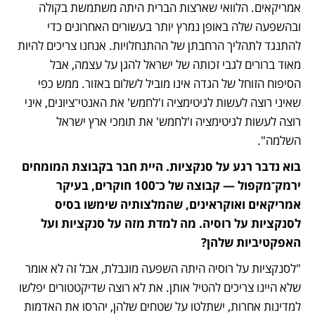
אמריקאים. הלוואי שארצות הברית היתה משתמשת בקולה 
ובהשפעה שלה באופן נמרץ יותר בעשורים האחרונים כדי 
להתנגד לתהליך הרחבתן של ההתנחלויות. אנחנו צריכים להיות 
מאוד ברורים לגבי זכותה של ישראל להגן על עצמה, אבל 
הסיפוח הזוחל של הגדה אינו מוביל לשלום באזור. ממש כפי 
שאיני רוצה לעשות לגיטימציה ו'לחמש' את האנטי־ציונים, איני 
רוצה לעשות לגיטימציה ו'לחמש' את תומכי ארץ ישראל 
השלמה".
בוא נדבר רגע על סנקציות. היית חבר בקבוצת המומחים 
ירמק־מקפול — קבוצה של כ־100 חוקרים, בעיקר 
אמריקאים ואוקראינים, שהמלצותיה שימשו בסיס 
לסנקציות על רוסיה. מה למדת מזה על סנקציות ועל 
האפקטיביות שלהן? 
"לסנקציות על רוסיה היתה השפעה מוגבלת, אבל זה לא אומר 
שלא היינו צריכים להטיל אותן. את לא רוצה שדיקטטורים יפלשו 
למדינות אחרות, ישתלטו על שטחים שלהן, יהרסו את האדמות 