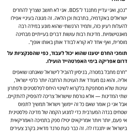
"נכון, ואני עדיין מתנגד ל־BDS. אני לא חושב שצריך להחרים 
ישראלים באקדמיה, בתרבות וכן הלאה. זה מגונה בעיניי אפילו 
להעלות רעיון כזה, ותמיד הרגשתי שהוא מונע במידה רבה 
מאנטישמיות. מדינות רבות עושות דברים בעייתיים מבחינה 
מוסרית, ואף אחד לא קורא לבודד אותן באותו אופן".
תומכי החרם יטענו שהוא יכול לעבוד, כפי שהסנקציות על 
דרום אפריקה בימי האפרטהייד הועילו.
"חרם מחבל במטרה, בניסיון להוביל לישראל שאנחנו שואפים 
אליה. והוא גם מעודד את העוינות הרחבה יותר כלפי ישראל, 
עוינות שלא מסתפקת בלקרוא לשינוי היחס לפלסטינים ולפתרון 
שתי המדינות — אלא גורסת שישראל צריכה להפסיק להתקיים. 
אבל אני כן אומר שאם כל זה יימשך וישראל תמשיך לתפוס 
שטחים בגדה המערבית כדי למנוע הקמה של מדינה פלסטינית 
אי פעם, יותר ויותר אמריקאים יטילו ספק בתמיכה האמריקאית 
בישראל או יתנגדו לה. זה כבר כעת טרנד מדאיג בקרב צעירים 