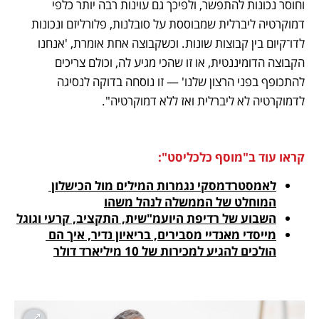
וחוסר נכונות להתפשר, ולפיכך גם עוינות רבה יותר כלפי 
דמוקרטיה ליברלית שמבוססת על סובלנות, פלורליזם ונכונות 
לדו־קיום בין קבוצות שונות. וכשקבוצה אחת אומרת, 'אנחנו 
הקבוצה הדומיננטית, או זו שהכי מגיע לה, וכולם צריכים 
להתכופף בפני הרצון שלנו' — זו נוסחה בדוקה לנסיגה 
לדמוקרטיה לא ליברלית ואז ללא דמוקרטיה".
קראו עוד ב"מוסף כלכליסט":
לאמסטרדמסקי נגמרות המילים מול הכישלון 
המוחלט של הממשלה לנהל משהו

השבוע של רדיפת היועמ"שית, התקציב, קרעי וגוגל

מייסדי מאנדיי מסבירים, בריאיון נדיר, איך הם 
הולכים להגיע למכירות של 10 מיליארד דולר