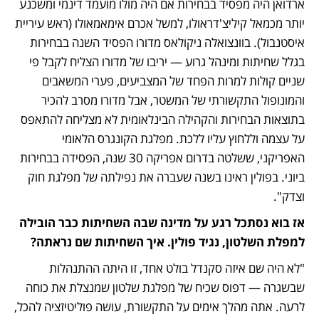
ארדואן היה מפסיד בבחירות אם היה מולו מועמד דינמי ומשכנע 
יותר מכמאל קיליצ'דראולו, למשל אכרם אימאמאולו (ראש עיריית 
איסטנבול). בוונצואלה ניקולאס מדורו הפסיד השנה בבחירות 
בגלל שחיתות ומינהל גרוע — יריבו של מדורו הצליח לקבל פי 
שניים קולות למרות הפחד של המצביעים, פערי המשאבים 
והמונופול התקשורתי של המשטר, אבל מדורו מסרב להכיר 
בתוצאות הבחירות והקהילה הבינלאומית לא מצליחה להתאפס 
על עצמה וללחוץ עליו ללכת. מפלגת הקונגרס הלאומי 
האפריקני, ששלטה בדרום אפריקה 30 שנה, הפסידה בבחירות 
ביוני. בפולין ראינו בשנה שעברה את נפילתה של מפלגת חוק 
וצדק".
אז בוא נסתכל רגע על מדינה שבה השחיתות כבר הובילה 
למפלת השלטון, נגיד פולין. איך השחיתות שם נראתה?
"לא היה שם איזה סקנדל בולט אחד, זו היתה ההתנהלות 
שבשגרה — דפוס שכיח של מפלגת שלטון שמנצלת את כוחה 
לרעה. אתה מהלך אימים על התקשורת, עושה פוליטיזציה להכל, 