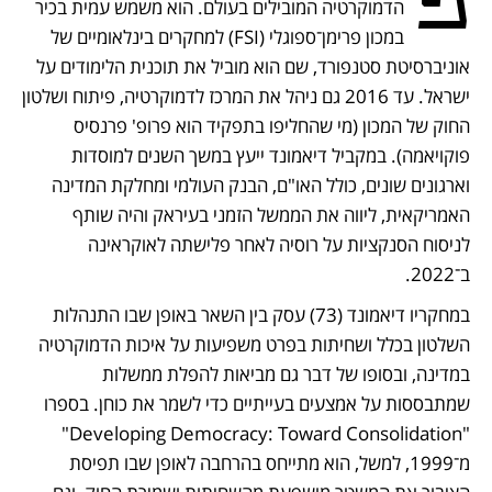
פ
הדמוקרטיה המובילים בעולם. הוא משמש עמית בכיר 
במכון פרימן־ספוגלי (FSI) למחקרים בינלאומיים של 
אוניברסיטת סטנפורד, שם הוא מוביל את תוכנית הלימודים על 
ישראל. עד 2016 גם ניהל את המרכז לדמוקרטיה, פיתוח ושלטון 
החוק של המכון (מי שהחליפו בתפקיד הוא פרופ' פרנסיס 
פוקויאמה). במקביל דיאמונד ייעץ במשך השנים למוסדות 
וארגונים שונים, כולל האו"ם, הבנק העולמי ומחלקת המדינה 
האמריקאית, ליווה את הממשל הזמני בעיראק והיה שותף 
לניסוח הסנקציות על רוסיה לאחר פלישתה לאוקראינה 
ב־2022.
במחקריו דיאמונד (73) עסק בין השאר באופן שבו התנהלות 
השלטון בכלל ושחיתות בפרט משפיעות על איכות הדמוקרטיה 
במדינה, ובסופו של דבר גם מביאות להפלת ממשלות 
שמתבססות על אמצעים בעייתיים כדי לשמר את כוחן. בספרו 
"Developing Democracy: Toward Consolidation" 
מ־1999, למשל, הוא מתייחס בהרחבה לאופן שבו תפיסת 