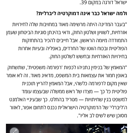
ישראל דורגה במקום 39.
ולמה ישראל כבר אינה דמוקרטיה ליברלית?
"בעבר המדינה היתה מרשימה מאוד במחויבות שלה לחירויות 
אזרחיות, לשוויון ושלטון החוק, ודאי בהינתן סוגיות הביטחון שעמן 
התמודדה מיומה הראשון. אבל חייבים להכיר בהתחזקות 
הפוליטית ובכוח הווטו של החרדים, באפליה ובעיות אחרות 
בחירויות האזרחיות ובחשש לשלטון החוק. 
"המאמץ של בנימין נתניהו לכפות 'רפורמה משפטית', שתשחוק 
באופן חמור את עצמאות בית המשפט, מדאיג מאוד. זה לא אומר 
שאין מקום לרפורמה כלשהי, אבל המאמץ להריץ תוכנית 
פוליטית כל כך — מצדו של ראש ממשלה שבעצמו עומד 
למשפט בגין שחיתויות — מטריד בהחלט. כך שבעיניי האלמנט 
ה'ליברלי' של הדמוקרטיה הישראלית נכנס לתחום אפור, לאזור 
מסוכן שיש לשים לב אליו".