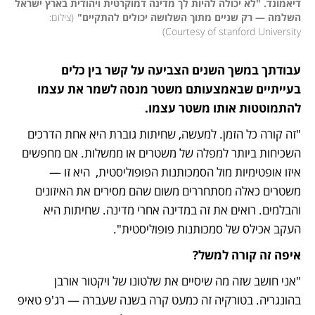
דיאמונד. "לא יכולה להיות לך מדינה דמוקרטית ויהודית בארץ ישראל 
השלמה — רק שניים מתוך השלושה יכולים להתקיים"
(
צילום: 
)
Courtesy of stanford University
עבודתך במשך השנים הצביעה על קשר בין כלים 
בעייתיים שבאמצעותם משטר מנסה לשמר את עצמו 
להתמוטטות אותו משטר עצמו.
"זה קורה כל הזמן. למעשה, שחיתות גוברת היא אחת הדרכים 
השכיחות ביותר למפלה של משטרים או ממשלות. אם מחפשים 
איזו אופטימיות מול הסמכותנות הפופוליסטית,  היא זו — 
משטרים כאלה מסתחררים משום שהם מסירים את האיזונים 
והבלמים. רואים את זה במדינה אחרי מדינה. שחיתות היא 
העקב אכילס של סמכותנות פופוליסטית".
איפה זה קורה למשל?
"אני חושב שזה מה שיסיים את שלטונו של ויקטור אורבן 
בהונגריה. בטורקיה זה כמעט קרה בשנה שעברה — רג'פ טאיפ 