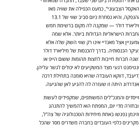
גם אחרי המפולת ביום שני שעבר, החברה שמאחורי 
"האקסל הצבעוני", כמעט הכפילה את שוויה מאז 
ההנפקה, והיא נסחרת כיום סביב שווי של 13.1 
מיליארד דולר — שמקנה לה מקום ברשימת חמש 
החברות הישראליות הגדולות ביותר. אלא שמה 
שמעניין אצל מאנדיי אינו רק שווי השוק שלה אלא 
בעיקר הכנסותיה. בדרך להכנסות של מיליארד דולר 
בשנה חברות חייבות לחצות תהומות ששום הייפ או 
סנטימנט רגעי מצד המשקיעים לא יכולים לגשר עליהן. 
בדיעבד, דווקא העובדה שהיא סומנה בתחילת דרכה 
אנדרדוג היתה זו שעזרה לה להגיע לאן שהגיעה.
איך זה קרה? אם בוחנים את התנהלות המייסדים והמנכ"לים המשותפים, שמקפידים לעשות 
הכל יחד, לרבות צעידה משותפת למשרד ובחזרה מדי יום, המפתח הוא להמשיך להתנהג 
כסטארט־אפ. עברו הרבה שנים מאז שמן וזינמן נפגשו באחת מיחידות הטכנולוגיה של צה"ל, 
אבל משהו בדינמיקה ביניהם ובמה שהם מקרינים כלפי העובדים בחברה משדרים מסר שהכל 