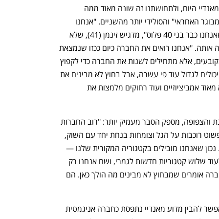
"חשוב לנו לשקף את מה שבאמת קורה במאנדיי היום, ולתחושתנו זה שונה מאוד ממה 
שחושבים עלינו בחוץ", פותח מן (46), "המבוגר האחראי" והסולידי יותר מהשניים. "אנחנו 
עכשיו טינאייג'ר, על אף שכולם בטוחים שאנחנו כבר בני 40 פלוס", מדגיש זינמן (41), שלא 
מתייחס לגילו אלא למאנדיי כפי שהוא רואה אותה. "אנחנו רואים את החברה כיום ככזו שנמצאת 
בשלב ההתבגרות. זה אומר שאנחנו לא מקובעים, אלא מתחילים לשנות את החברה כדי לקפוץ 
לסדר גודל אחר. אנחנו מרגישים שאנחנו יכולים לגדול עוד פי עשרה, אבל בחוץ לא מבינים את 
זה. אנחנו בכלל לא במנוחה ובנחלה, אלא מאוד אמביציוזיים ועוד רחוקים מלמצות את 
מן, הצלע הממוסדת יותר בזוגיות הממושכת והצפופה, מספק הסבר מעמיק יותר: "רוב החברות 
שמגיעות לנתח משמעותי מהשוק שלהן פשוט רוכבות על הגל וצומחות בנחת יחד עם השוק, 
אבל אנחנו לא כאלה. אנחנו רק בהתחלה. נכון שאנחנו מובילים בקטגוריה המקורית שלנו — 
תוכנות לניהול פרויקטים — אבל נכנסנו לעוד שלוש קטגוריות חדשות לגמרי, ושם אנחנו רק 
בהתחלה. עובדים חדשים שמצטרפים לחברה אומרים שמבחוץ לא מבינים מה הולך כאן. הם 
אפשר להבין מדוע מאנדיי נתפסת כחברה אניגמטית 