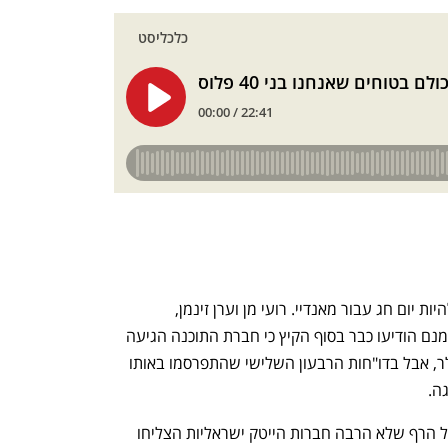
ום שני לפני עשרה ימים היה אמור להיות יום חג עבור מאנדיי. רועי מן וערן זינמן, 
המייסדים והמנכ״לים המשותפים, אומנם הודיעו כבר בסוף הקיץ כי חברת התוכנה הגיעה 
לקצב הכנסות שנתי של מיליארד דולר, אבל בדו"חות הרבעון השלישי שהתפרסמו באותו 
ה.
זה לא קרה. מאנדיי אכן הצליחה לדלג מעל הרף שלא הרבה חברות הייטק ישראליות הצליחו 