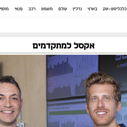
כלכליסט-טק
בארץ
נדל"ן
עולם
משפט
רכב
פנאי
מוסף
אקסל למתקדמים