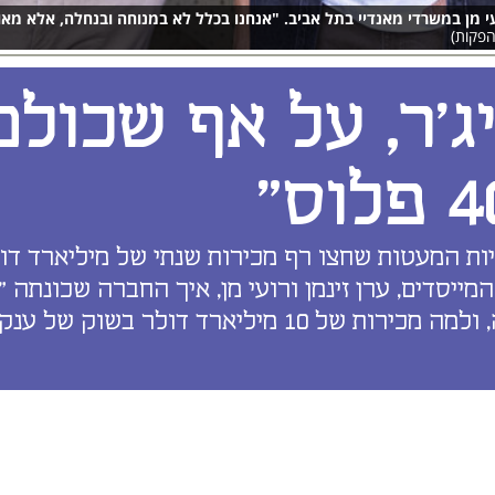
רועי מן במשרדי מאנדיי בתל אביב. "אנחנו בכלל לא במנוחה ובנחלה, אלא מ
הפקות)
יג'ר, על אף שכול
ות המעטות שחצו רף מכירות שנתי של מיליארד דו
המייסדים, ערן זינמן ורועי מן, איך החברה שכונתה 
סטארט־אפ, מה מלהיב את משתמשיה, ולמה מכירות של 10