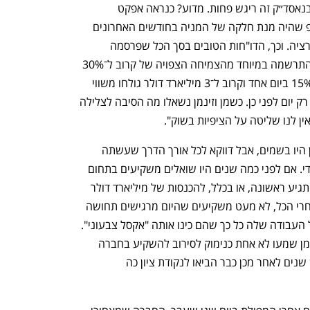
לחצות, אבל את המשקיעים האמריקאים בנאסד״ק זה ריגש פחות. מדוע? כנראה אפקט 
ההפתעה מביצועיה התפוגג, ודווקא ההייפ שהיה מנת חלקה של המניה בחודשים האחרונים 
ניפח את הציפיות ממנה מעבר לכל פרופורציה. וכך, הדו"חות הטובים בסך הכל שפרסמה 
החברה זכו לכתף קרה מוול סטריט, שלא התרשמה במיוחד מהצמיחה הצפויה של קרוב ל־30% 
ברבעון. התוצאה: מניית מאנדיי קרסה ב־15% ביום אחד וקרוב ל־3 מיליארד דולר גולחו משווי 
השיא של 16 מיליארד דולר שאליו הגיעה רק יום לפני כן. כשמן וזינמן נשאלו מה הסיבה לצלילה 
ן לנו שליטה על הציפיות בשוק".
הציפיות ממאנדיי בחודשים האחרונים אכן היו בשמים, אבל דווקא לכל אורך הדרך שעשתה 
החברה, אף אחד לא ציפה ממנה ליותר מדי. אם לפני כמה שנים היו שואלים משקיעים בתחום 
איזו מחברות ההייטק הצעירות המקומיות תגיע ראשונה, או בכלל, להכנסות של מיליארד דולר 
בשנה, מעטים היו מהמרים על מאנדיי. אחרי הכל, לא מעט משקיעים שהיום מרגישים תחושה 
עמוקה של פספוס זלזלו אז במערכת ניהול העבודה שלה כל כך שהם כינו אותה "אקסל צבעוני". 
צמד המילים המקטין היה גם מה שמן וזינמן שמעו לא אחת כנימוק לסירוב להשקיע בחברה 
שהקימו ב־2012, הנפיקו ב־2021, ושלוש שנים לאחר מכן כבר הביאו לנקודת ציון כה 