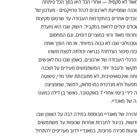
ומאוד לא סקסית — אחרי הכל היא בסך הכל פיתחה 
תוכנה שמסייעת לארגונים לנהל פרויקטים - מעדכון של 
עובדים אחרים בהתקדמות העבודה עד שרטוט סקיצות 
שכולם יכולים לראות במקביל. השוק שבו היא פועלת 
תחרותי מאוד ורווי במוצרים דומים, וגם המחסום 
הטכנולוגי שבו לא גבוה במיוחד. אז מה הופך אותה 
לכזה סיפור הצלחה? כנראה יכולתה לפצח משהו 
בהרגלי העבודה של ארגונים, באופן שבו נוח לאנשים 
לתקשר ולעבוד יחד. המשתמשים מעידים על תוכנה 
נוחה ואינטואיטיבית, לא מתובנתת יותר מדי, פשוטה 
לתפעול ולא מנדנדת כמו סלאק, למשל, שמפציצה 
אותם בהודעות. נוחות ההטמעה שלה באה לידי ביטוי אחרי 7 באוקטובר, כאשר בן לילה כמעט 
 של מאנדיי.
אבל בצד הפשטות כמותג, ההתרחבות המהירה של מאנדיי מבוססת במידה רבה על האופן שבו 
ארגונים קונים ומטמיעים בתוכם תוכנות חדשות. בניגוד לחברות אחרות שכופות על משתמשים 
בארגונים את השימוש בתוכנה שלהן באמצעות מכירה מרוכזת, במאנדיי לרוב מעדיפים להתחיל 