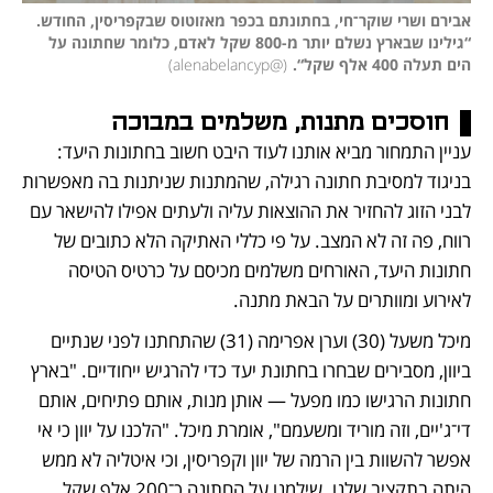
אבירם ושרי שוקר־חי, בחתונתם בכפר מאזוטוס שבקפריסין, החודש. 
“גילינו שבארץ נשלם יותר מ-800 שקל לאדם, כלומר שחתונה על 
הים תעלה 400 אלף שקל“.
(
@alenabelancyp
)
חוסכים מתנות, משלמים במבוכה
עניין התמחור מביא אותנו לעוד היבט חשוב בחתונות היעד: 
בניגוד למסיבת חתונה רגילה, שהמתנות שניתנות בה מאפשרות 
לבני הזוג להחזיר את ההוצאות עליה ולעתים אפילו להישאר עם 
רווח, פה זה לא המצב. על פי כללי האתיקה הלא כתובים של 
חתונות היעד, האורחים משלמים מכיסם על כרטיס הטיסה 
לאירוע ומוותרים על הבאת מתנה.
מיכל משעל (30) וערן אפרימה (31) שהתחתנו לפני שנתיים 
ביוון, מסבירים שבחרו בחתונת יעד כדי להרגיש ייחודיים. "בארץ 
חתונות הרגישו כמו מפעל — אותן מנות, אותם פתיחים, אותם 
די־ג'יים, וזה מוריד ומשעמם", אומרת מיכל. "הלכנו על יוון כי אי 
אפשר להשוות בין הרמה של יוון וקפריסין, וכי איטליה לא ממש 
היתה בתקציב שלנו. שילמנו על החתונה כ־200 אלף שקל 