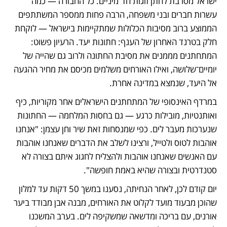
ישראל מסרבת לחתן זוגות חד־מיניים. כל החבורה — כמה 
עשרות חברים ובני משפחה, הרבה פחות ממספר המשתתפים 
הממוצע ברוב מסיבות הכלולות שמתקיימות בישראל — לוקחת 
חלק בטרנד האחרון של הענף: חתונות יעד. הרעיון פשוט: 
המתחתנים מממנים את מסיבת החתונה ולרוב גם שהייה של 
יומיים־שלושה, ואילו האורחים משלמים מכיסם את מחיר ההגעה 
אל היעד, שנמצא במדינה אחרת. 
במרדף האינסופי של המתחתנים הישראלים אחר מקוריות, כיף 
ואותנטיות, מובילות כרגע — גם בחסות המלחמה — החתונות 
שנערכות מעבר לים. כפי שמנסחות זאת שיר וחן עצמן: "אנחנו 
אוהבות לטוס ולטייל, ורצינו לשלב את הדברים שאנחנו אוהבות 
עם האנשים שאנחנו אוהבות ולהצליח לחגוג איתם בצורה לא 
סטנדרטית ובצורה שהיא באמת חופשה".
יום קודם לכן, לאחר הנחיתה, נסענו במשך 50 דקות עד למלון 
שהוכן מבעוד מועד לקלוט את האורחים, מבנה אבן מבודד ביער 
אורנים, עם בריכה ומדשאה שמשקיפה לים. בערב המשכנו 