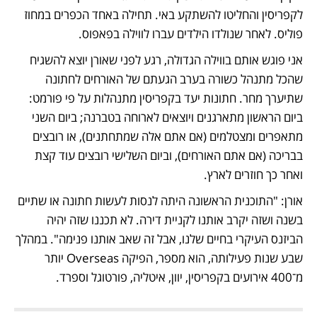
לקפריסין והחליטו להשתקע באי. תחילה באחד הכפרים במחוז 
פוליס. לאחר שנולדו הילדים עברו לווילה בפאפוס.
אני פוגש אותם בווילה הגדולה, רגע לפני שאורן יוצא להשגיח 
שהכל מתנהל כשורה בערב הגעתם של האורחים לחתונה 
שתיערך מחר. חתונות יעד בקפריסין מתנהלות על פי פורמט: 
ביום הראשון מתארגנים ויוצאים לארוחה בטברנה; ביום השני 
מתאפרים ומצטלמים (אם אתם אלה שמתחתנים), או רובצים 
בבריכה (אם אתם האורחים), וביום השלישי רובצים עוד קצת 
ואחר כך חוזרים לארץ.
אורן: "התוכנית הראשונה היתה לנסות לעשות חתונה או שתיים 
בשנה ושזה יקרב אותנו לקניית דירה. לא תכננו שזה יהיה 
הביזנס העיקרי בחיים שלנו, אבל זה שאב אותנו פנימה". במהלך 
שבע שנות פעילותה, הוא מספר, הפיקה Overseas יותר 
מ־400 אירועים בקפריסין, יוון, איטליה, פורטוגל וספרד.