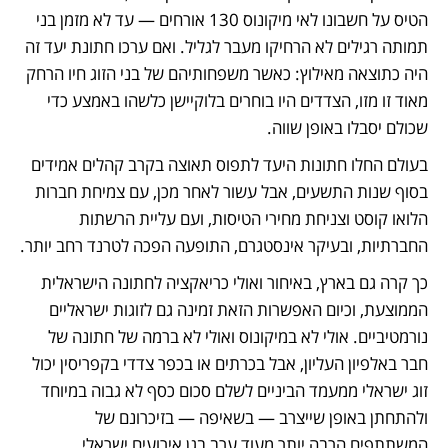
הטיס על חשבונו לאי מיקונוס 130 אורחים — עד לא מזמן בני 
תמותה רגילים לא הרחיקו מעבר לגליל. ואם ערכו חתונת יעד זה 
היה כתוצאה מאילוץ: כאשר משפחותיהם של בני הזוג חיו הרחק 
מאוד זו מזו, הצדדים היו בוחרים בלוקיישן כלשהו באמצע כדי 
שכולם יסבלו באופן שווה.
בעולם החלו חתונות היעד לתפוס תאוצה בקרב קהלים אמידים 
בסוף שנות התשעים, אבל עשור לאחר מכן, עם צמיחת חברות 
הלואו קוסט וצניחת מחירי הטיסות, ועם עליית הרשתות 
החברתיות, ובעיקר אינסטגרם, התופעה הפכה לטרנד רחב יותר.
כך קרה גם בארץ, באיחור ואולי כריאקציה לחתונה הישראלית 
הממוצעת, וכיום האפשרות הזאת זמינה גם לזוגות ישראליים 
נורמטיביים. אולי לא במיקונוס ואולי לא ברמה של חתונה של 
חבר באלפיון העליון, אבל בכרתים או בכפר צדדי בקפריסין יכול 
זוג ישראלי ממעמד הביניים לשלם סכום כסף לא גבוה במיוחד 
ולהתחתן באופן שייצרב — בשאיפה — בזיכרונם של 
המשתתפים הרבה יותר מעוד ערב בגן אירועים ישראלי.