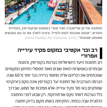
החתונה של חן שליסנברג ושיר אזורי בפאפוס שבקפריסין, בתחילת 
החודש. “אנחנו אוהבות לטוס ולטייל, ורצינו לשלב את זה עם האנשים 
שאנחנו אוהבות“.
(
צילום: Xenia Pavlidou for Overseas
)
רב ובר אקטיבי במקום פקיד עירייה 
אפרורי
רוב חתונות היעד הישראליות נערכות בקפריסין, והזוגות 
שבוחרים באפשרות הזאת שונים מאוד מפסולי החיתון המקומיים 
שמכתתים את רגליהם אליה מחוסר ברירה כבר יותר מ־60 שנה. 
הגרסה העדכנית של חתונת יעד בקפריסין אינה טקס ביורוקרטי 
שמתקיים באי מול פקיד עירייה אלא מסיבות של ממש, שבדרך 
כלל נערכות לאחר טקס אורתודוקסי. רק שבוע לפני החתונה 
הלסבית שבה נכחתי, התקיימה באותו מקום בדיוק חתונה 