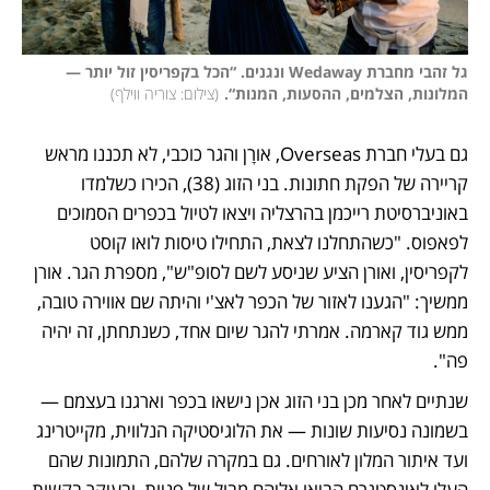
גל זהבי מחברת Wedaway ונגנים. “הכל בקפריסין זול יותר — 
המלונות, הצלמים, ההסעות, המנות“.
(
צילום: צוריה ווילף
)
גם בעלי חברת Overseas, אורָן והגר כוכבי, לא תכננו מראש 
קריירה של הפקת חתונות. בני הזוג (38), הכירו כשלמדו 
באוניברסיטת רייכמן בהרצליה ויצאו לטיול בכפרים הסמוכים 
לפאפוס. "כשהתחלנו לצאת, התחילו טיסות לואו קוסט 
לקפריסין, ואורן הציע שניסע לשם לסופ"ש", מספרת הגר. אורן 
ממשיך: "הגענו לאזור של הכפר לאצ'י והיתה שם אווירה טובה, 
ממש גוד קארמה. אמרתי להגר שיום אחד, כשנתחתן, זה יהיה 
פה".
שנתיים לאחר מכן בני הזוג אכן נישאו בכפר וארגנו בעצמם — 
בשמונה נסיעות שונות — את הלוגיסטיקה הנלווית, מקייטרינג 
ועד איתור המלון לאורחים. גם במקרה שלהם, התמונות שהם 
העלו לאינסטגרם הביאו אליהם מבול של פניות, ובעיקר בקשות 