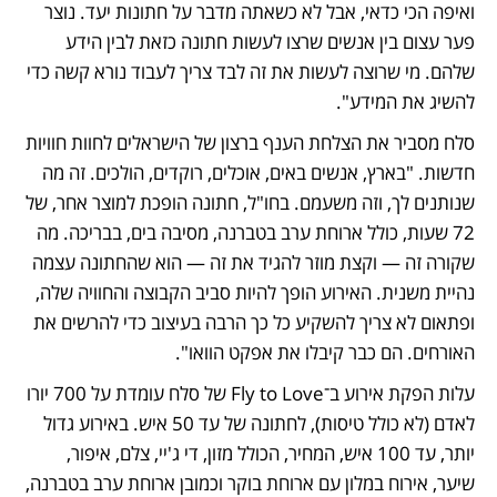
ואיפה הכי כדאי, אבל לא כשאתה מדבר על חתונות יעד. נוצר 
פער עצום בין אנשים שרצו לעשות חתונה כזאת לבין הידע 
שלהם. מי שרוצה לעשות את זה לבד צריך לעבוד נורא קשה כדי 
להשיג את המידע".
סלח מסביר את הצלחת הענף ברצון של הישראלים לחוות חוויות 
חדשות. "בארץ, אנשים באים, אוכלים, רוקדים, הולכים. זה מה 
שנותנים לך, וזה משעמם. בחו"ל, חתונה הופכת למוצר אחר, של 
72 שעות, כולל ארוחת ערב בטברנה, מסיבה בים, בבריכה. מה 
שקורה זה — וקצת מוזר להגיד את זה — הוא שהחתונה עצמה 
נהיית משנית. האירוע הופך להיות סביב הקבוצה והחוויה שלה, 
ופתאום לא צריך להשקיע כל כך הרבה בעיצוב כדי להרשים את 
האורחים. הם כבר קיבלו את אפקט הוואו".
עלות הפקת אירוע ב־Fly to Love של סלח עומדת על 700 יורו 
לאדם (לא כולל טיסות), לחתונה של עד 50 איש. באירוע גדול 
יותר, עד 100 איש, המחיר, הכולל מזון, די ג'יי, צלם, איפור, 
שיער, אירוח במלון עם ארוחת בוקר וכמובן ארוחת ערב בטברנה, 