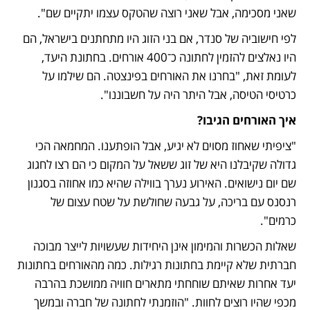
שאני מסכימה, אבל שאני רוצה שהטקס עצמו יתקיים שם".
לפי חישוביה של סנדר, אם בני הזוג היו מתחתנים בישראל, הם 
היו נאלצים להזמין לחתונה כ־400 אורחים. בחתונת היעד, 
לעומת זאת, "בחרנו את האורחים בפינצטה. הם שילמו על 
כרטיסי הטיסה, אבל היתר היה על חשבוננו".
איך האורחים הגיבו?
"ציפיתי שאחוז מסוים לא יגיע, אבל הופתענו. המחמאה הכי 
גדולה שקיבלנו היא של זוג ששאל על המקום כי הם רצו לחגוג 
שם יום נישואים. האירוע נערך בווילה שהיא כמו אחוזה בסגנון 
רנסנס עם בריכה, על גבעה שחולשת על שטח עצום של 
כרמים".
שאלות הכשרות והמימון אינן היחידות שעשויות לייצר מבוכה 
חברתית שלא קיימת בחתונות רגילות. כמה מהאורחים בחתונות 
יעד אחרות שאיתם שוחחתי מתארים חוויה ממושכת בהרבה 
מכפי שהיו רוצים לחוות. "הוזמנתי לחתונה של חברה ובמשך 