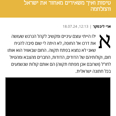
טיסות ואיך משאירים מאחור את ישראל
והמלחמה
ארי ליבסקר
|
12:13, 18.07.24
א
ילו הייתי עוצם עיניים ומקשיב לקהל הנרגש שעושה 
נפתח בכרטיסייה חדשה
נפתח בכרטיסייה חדשה
נפתח בכרטיסייה חדשה
את דרכו אל החופה, לא היתה לי שום סיבה להניח 
שאני לא נמצא בפתח תקווה. החום שבאוויר הוא אותו 
חום, וקולותיהם של הדודים, הדודות, החברים מהצבא ומהטיול 
לחו"ל (ושרובם אכן מפתח תקווה) הם אותם קולות שנשמעים 
בכל חתונה ישראלית.