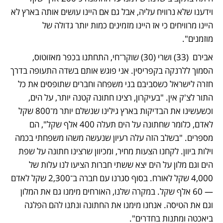
וידענו שלא נרוויח עליה, אבל גם אם היינו עושים אותה בארץ לא 
היינו מרוויחים כי אז היינו מזמינים כמות יותר גדולה של 
מוזמנים".
אבירם  (33) ושרי (30) שוקר־חי, התחתנו בכפר מאזוטוס, 
הסמוך ללרנקה בקפריסין. אני פוגש אותם בשדה התעופה בדרך 
חזרה לישראל כשסביבם בני משפחה וחברים שתופסים את כל 
התור לצ'ק אין. "בעיקרון, רצינו חתונה קטנה יותר, על הים, 
וכשעשינו את הבדיקות בארץ גילינו שנשלם יותר מ־800 שקל 
לאדם, כלומר שחתונה על הים תעלה 400 אלף שקל", הם 
מספרים. "בשלב הזה עלה רעיון שנעשה משהו משפחתי בכמה 
וילות ביוון. לקחנו הצעות מחיר, ומכיוון שרצינו חתונה על שפת 
הים וגם מלון על הים יצא ששתי חברות הציעו לנו עלות של 
4,000 שקל לאורח. בסוף סגרנו עם חברה ב־2,300 שקל לאדם 
— 60 אלף שקל. במקרה שלנו, האורחים מימנו גם את המלון 
וגם את הטיסה. אנחנו מימנו את החתונה ונתנו להם הפלגה 
ביאכטה ומתנות בחדרים".