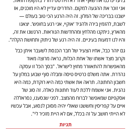
בלעדינו כנראה שאף אחד לא היה טס לחו”ל בתקופה הזאת. 
אני זוכר את ההגעה למקום. החדרים עדיין לא היו מוכנים, אז 
ישבנו בבריכה של המלון. זה היה הרגע הכי טוב בעולם — 
לשבת, להזמין בירה ולהגיד ‘אוקיי, אני רגע בחופש’. יצאנו 
מהארץ, ניתקנו מהלחץ ומהחדשות הנוראות. הרגשנו את זה, 
והיו לנו דמעות בעיניים. זה היה רגע של ניתוק ותחושת הקלה”.
גם יזהר כבל, אחיו הצעיר של חבר הכנסת לשעבר איתן כבל 
וקרוב מצד אשתו של אחת הכלות, נראה מרוצה מאוד 
מהאפשרות להתאוורר מחוץ לישראל. "בסך הכל זו עסקה 
נהדרת. אתה משלם כרטיס טיסה ומבלה סוף שבוע במלון על 
חשבון החתונה. תראה את אשתי כמה היא רוקדת, כמה היא 
נהנית. אני אשמח ללכת לעוד חתונות כאלה. זה סוג של 
אסקפיזם שמאפשר לברוח מהמצב. לפני שנסענו, נסראללה 
איים על קפריסין וחששנו שאולי יהיה מסוכן לנסוע, אבל עכשיו 
לא הייתי חושב על זה בכלל, אם לא היית מזכיר לי". 
תגיות