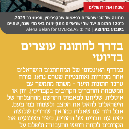
שכחו את ירושלים
חתונה של זוג ישראלים בפאפוס שבקפריסין, ספטמבר 2023.
כ־120 חתונות יעד של ישראלים מתקיימות באי מדי שנה, שתיים
בשבוע בממוצע
|
צילום: Alena Belan for OVERSEAS
בדרך לחתונה עוצרים
בדיוטי
במרדף האינסופי של המתחתנים הישראלים
אחר מקוריות ואותנטיות שטרם נראו, פורח
טרנד חתונות היעד - משתה מתמשך עם
המשפחה והחברים הקרובים בקפריסין, יוון או
איטליה. שליחנו לפאפוס התרשם מההצלחה של
הישראלים להאט את הקצב ולשמוח כמו פעם,
אבל חזר עם שאלות כמו איך שורדים שלושה
ימים עם חברים של ההורים, כיצד משכנעים את
הקרובים לקחת חופש מהעבודה ולשלם על