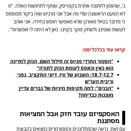
ג', שהוזמן לחתונה אחרת בקפריסין, שותף לתחושות האלה. "זו 
לא הפעם הראשונה שלי פה אבל אני מרגיש שזה ביקור מפוספס 
כי מדובר בטיול מאורגן שלא מאפשר חופש בחירה. אני אוהב 
לעשות שופינג ולשחק פוקר בקזינו. כאן לא היתה לי אפשרות".
קראו עוד בכלכליסט:
"הפטור החרדי מגיוס זה חילול השם. הנזק למדינה 
הוא כאין וכאפס לעומת הנזק לתורה"
18.7-12.7: השבוע של וויז, דיוני התקציב, גפני 
וריבית העו"ש
"הבנים": למה תקיפות מיניות של גברים עדיין 
מוצגות כבדיחה?
האסקפיזם עובד חזק אבל המציאות 
מסתננת
עם זאת, נראה שהמתלוננים והממורמרים נמצאים בקבוצת 