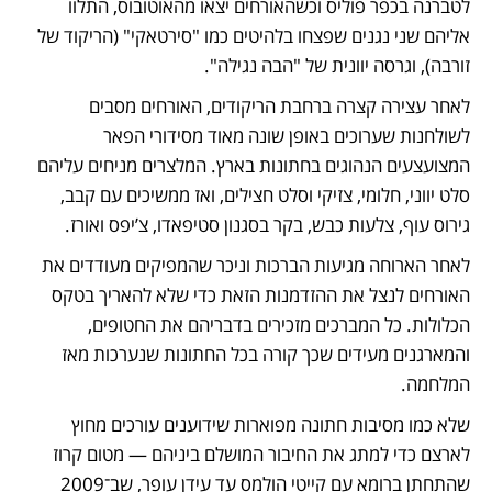
לטברנה בכפר פוליס וכשהאורחים יצאו מהאוטובוס, התלוו 
אליהם שני נגנים שפצחו בלהיטים כמו "סירטאקי" (הריקוד של 
זורבה), וגרסה יוונית של "הבה נגילה".
לאחר עצירה קצרה ברחבת הריקודים, האורחים מסבים 
לשולחנות שערוכים באופן שונה מאוד מסידורי הפאר 
המצועצעים הנהוגים בחתונות בארץ. המלצרים מניחים עליהם 
סלט יווני, חלומי, צזיקי וסלט חצילים, ואז ממשיכים עם קבב, 
גירוס עוף, צלעות כבש, בקר בסגנון סטיפאדו, צ’יפס ואורז.
לאחר הארוחה מגיעות הברכות וניכר שהמפיקים מעודדים את 
האורחים לנצל את ההזדמנות הזאת כדי שלא להאריך בטקס 
הכלולות. כל המברכים מזכירים בדבריהם את החטופים, 
והמארגנים מעידים שכך קורה בכל החתונות שנערכות מאז 
המלחמה.
שלא כמו מסיבות חתונה מפוארות שידוענים עורכים מחוץ 
לארצם כדי למתג את החיבור המושלם ביניהם — מטום קרוז 
שהתחתן ברומא עם קייטי הולמס עד עידן עופר, שב־2009 