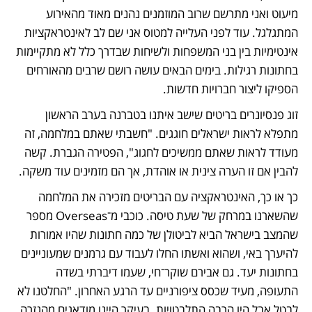
מיעוט ואני מתרשם שרוב המוזמנים נהנים מאוד מהאירוע 
המתגלגל. עוד לפני העלייה למטוס אני שם לב לאינטראקציות 
אינטימיות בין בני המשפחות ולשיחות שבדרך כלל לא מתקיימות 
בחתונות רגילות. בימים הבאים עושה רושם שרבים מהאורחים 
הספיקו ליצור חברויות חדשות.
זוג פנסיונרים בריטים שישב איתנו בטברנה בערב הראשון 
מתפלא לראות ישראלים חוגגים. "חשבתי שאתם במלחמה, זה 
מעודד לראות שאתם ממשיכים לחגוג", הפטירה הגברת. קשה 
להבין אם זו הערה צינית או אוהדת, אך הם מזמינים עוד משקה.
כך או כך, האינטראקציה עם הבריטים מזכירה את המלחמה 
שהשארנו במרחק של שעת טיסה. כוכבי מ־Overseas מספר 
שהמצב בישראל הביא לביטולן של כמה חתונות שהיו אמורות 
להיערך באי, ושהוא ואשתו החלו לעבוד עם גרמנים שמעוניינים 
בחתונות יעד. גם אבירם שוקר־חי, שעמו דיברתי בשדה 
התעופה, מעיד שכסס ציפורניים עד הרגע האחרון. "החלטנו לא 
לבטל אבל היו הרבה התלבטויות. בעיקר היינו מודאגים מהגזרה 