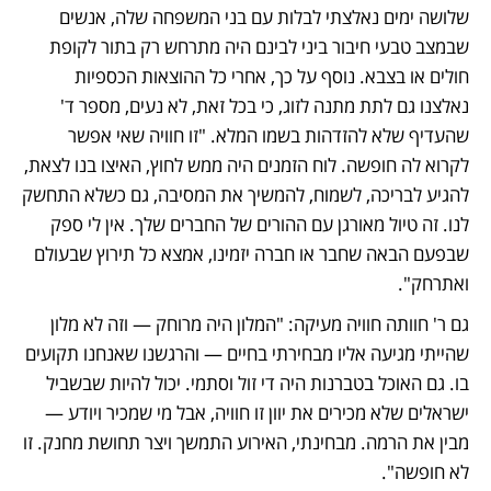
שלושה ימים נאלצתי לבלות עם בני המשפחה שלה, אנשים 
שבמצב טבעי חיבור ביני לבינם היה מתרחש רק בתור לקופת 
חולים או בצבא. נוסף על כך, אחרי כל ההוצאות הכספיות 
נאלצנו גם לתת מתנה לזוג, כי בכל זאת, לא נעים, מספר ד' 
שהעדיף שלא להזדהות בשמו המלא. "זו חוויה שאי אפשר 
לקרוא לה חופשה. לוח הזמנים היה ממש לחוץ, האיצו בנו לצאת, 
להגיע לבריכה, לשמוח, להמשיך את המסיבה, גם כשלא התחשק 
לנו. זה טיול מאורגן עם ההורים של החברים שלך. אין לי ספק 
שבפעם הבאה שחבר או חברה יזמינו, אמצא כל תירוץ שבעולם 
ואתרחק".
גם ר' חוותה חוויה מעיקה: "המלון היה מרוחק — וזה לא מלון 
שהייתי מגיעה אליו מבחירתי בחיים — והרגשנו שאנחנו תקועים 
בו. גם האוכל בטברנות היה די זול וסתמי. יכול להיות שבשביל 
ישראלים שלא מכירים את יוון זו חוויה, אבל מי שמכיר ויודע — 
מבין את הרמה. מבחינתי, האירוע התמשך ויצר תחושת מחנק. זו 
לא חופשה".