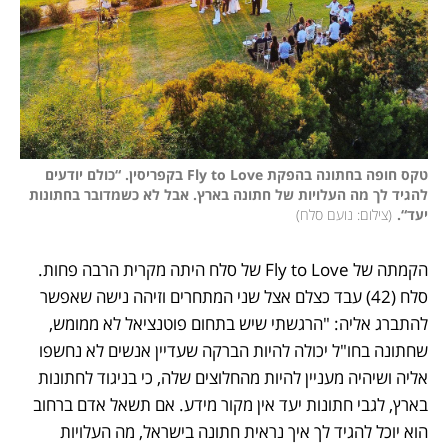
טקס חופה בחתונה בהפקת Fly to Love בקפריסין. “כולם יודעים 
להגיד לך מה העלויות של חתונה בארץ. אבל לא כשמדובר בחתונות 
יעד“.
(
צילום: נועם סלח
)
הקמתה של Fly to Love של סלח היתה מקרית הרבה פחות. 
סלח (42) עבד כצלם אצל שני המתחרים וזיהה נישה שאפשר 
להתברג אליה: "הרגשתי שיש בתחום פוטנציאל לא ממומש, 
שחתונה בחו"ל יכולה להיות הברקה שעדיין אנשים לא נחשפו 
אליה ושיהיה מעניין להיות מהחלוצים שלה, כי בניגוד לחתונות 
בארץ, לגבי חתונות יעד אין מקור מידע. אם תשאל אדם ברחוב 
הוא יוכל להגיד לך איך נראית חתונה בישראל, מה העלויות 