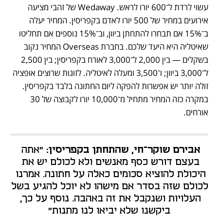
עשוי לרדת ל־600 יורו לראש. Wedaway של זהבי מציעה 
אירועים במחיר של 500 יורו לאדם בקפריסין. המחיר יעלה 
ב־15% אם תבחרו להתחתן ביוון, וב־15% נוספים אם תחליטו 
שאיטליה היא היעד שלכם. בחברת Overseas המחיר נקוב 
בשקלים — בין 2,000 ל־3,000 לאורח בקפריסין; בין 2,500 
ל־3,000 ביוון; ו־3,500 ומעלה לאיטליה. לזוגות שרוצים אופציה 
זולה יותר יש אפשרות להפקה ליום החתונה בלבד בקפריסין. 
במקרה כזה המחיר מתחיל מ־10,000 יורו לקבוצה של 30 
אורחים.
אבירם שוקר־חי, שהתחתן בקפריסין:
 "אתה 
בעצם דורש כסף מאנשים ולא לכולם יש את 
היכולת להוציא סכומים כאלה על חתונה. אמרנו 
לכולם שזה בסדר אם מישהו לא יוכל להגיע בשל 
העלויות ושנקבל את זה באהבה. נוסף על כך, 
ביקשנו שלא יביאו לנו מתנות"