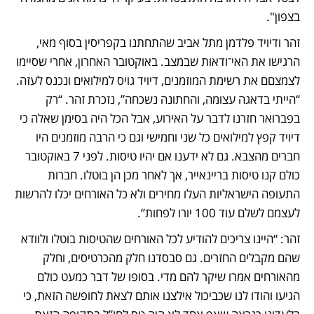
בצפון".
זהר ודיויד פלדמן מתל אביב שהתחתנו בקפריסין בסוף מאי, 
הרגישו את האי־ודאות שבמצב. באוקטובר האחרון, אחרי שסיימו 
לצמצםם את רשימת המוזמנים, דיויד גויס למילואים ונכנס לעזה. 
“הייתי בדאגה עצומה, והחתונה נשכחה”, נזכרת זהר. “רק 
בפברואר חזרנו לדבר על האירוע, אבל הכל היה בסימן שאלה כי 
דיויד קפץ למילואים כל שני וחמישי וגם כי הרבה מוזמנים היו 
חברים מהצבא. גם לא ידענו אם יהיו טיסות. לפני 7 באוקטובר 
כולם קנו טיסות בריינאייר, אך לאחר מכן הן בוטלו. חברות 
התעופה הישראליות העלו מחירים ולא כל האורחים יכלו להרשות 
לעצמם לשלם עוד 100 יורו לפחות”.
זהר: “היינו צריכים להודיע לכל האורחים שהטיסות בוטלו ולוודא 
שהם מקבלים החזרים. גם סבסדנו חלק מהכרטיסים, וחלק 
מהאורחים אמרו שיקר להם מדי. בסופו של דבר כמעט כולם 
הגיעו והודו לנו שכביכול אילצנו אותם לצאת לחופשה הזאת, כי 