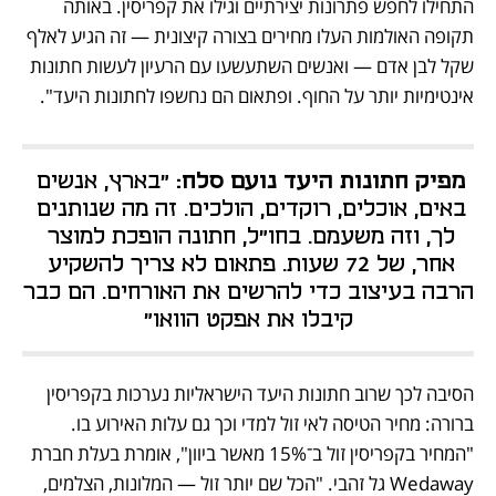
התחילו לחפש פתרונות יצירתיים וגילו את קפריסין. באותה 
תקופה האולמות העלו מחירים בצורה קיצונית — זה הגיע לאלף 
שקל לבן אדם — ואנשים השתעשעו עם הרעיון לעשות חתונות 
אינטימיות יותר על החוף. ופתאום הם נחשפו לחתונות היעד".
מפיק חתונות היעד נועם סלח: 
"בארץ, אנשים 
באים, אוכלים, רוקדים, הולכים. זה מה שנותנים 
לך, וזה משעמם. בחו"ל, חתונה הופכת למוצר 
אחר, של 72 שעות. פתאום לא צריך להשקיע 
הרבה בעיצוב כדי להרשים את האורחים. הם כבר 
קיבלו את אפקט הוואו"
הסיבה לכך שרוב חתונות היעד הישראליות נערכות בקפריסין 
ברורה: מחיר הטיסה לאי זול למדי וכך גם עלות האירוע בו. 
"המחיר בקפריסין זול ב־15% מאשר ביוון", אומרת בעלת חברת 
Wedaway גל זהבי. "הכל שם יותר זול — המלונות, הצלמים, 