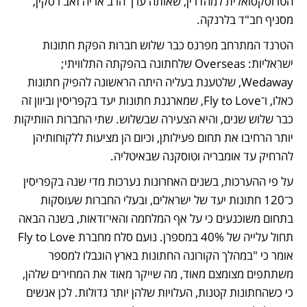
הטרוסקסואלית למהדרין, שאותה ערך הרב אריה זאב רסקין, 
מסניף חב"ד בלרנקה.
הטרנד המתרחב מפרנס כבר שלוש חברות הפקת חתונות 
ישראליות: Overseas שלחתונה בהפקתה התלוויתי; 
Wedaway, שלטענת בעליה היתה הראשונה להפיק חתונות 
כאלו, ו־Fly to Love, שמארגנת חתונות יעד בקפריסין וביוון זה 
כבר שלוש שנים, והיא הצעירה שבשלוש. שתי החברות הוותיקות 
יותר הרחיבו את תחום פעילותן, וכיום הן מציעות ללקוחותיהן 
להרחיק עד אומבריה וטוסקנה שבאיטליה.
על פי ההערכות, בשנים האחרונות נערכות מדי שנה בקפריסין 
כ־120 חתונות יעד של ישראלים, ובעלי החברות שעוסקות 
בתחום משוכנעים כי על אף המלחמה והאי־ודאות, בשנה הבאה 
תחול עלייה של 40% במספרן. נועם סלח מחברת Fly to Love 
אומר כי "במהלך הקורונה החתונות בארץ הוגבלו למספר 
משתתפים מצומצם מאוד, מה שייקר מאוד את המחירים שלהן, 
כי כשהחתונות קטנות, העלויות שלהן יותר גדולות. לכן אנשים 