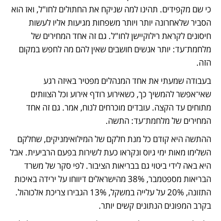
כי שם מקפידים. תהינו למה שניקח את החתולים לחו"ל, ואז הוא 
הסביר שלאחרונה יותר ויותר משפחות מגיעות אליו לעשות 
חיסונים לקראת רילוקיישן לחו"ל. גם זה אחד המחירים של 
מלחמת־עד: יותר אנשים חושבים שאין להם מה לחפש במקום 
הזה.
בעבודה שמעתי את אחד המנהלים מפטיר באיזה רגע 
שאי־אפשר להמשיך כך, כשאירוע רודף אירוע וכל הצוותים 
מתוחים עד הקצה. עובדים מוכרחים לנוח, אמר. גם זה אחד 
המחירים של מלחמת־עד: התשה. 
ההתשה היא קודם כל מנת חלקם של המילואימניקים, שחלקם 
השלימו מאות ימי גיוס ונקראו כעת לשירות בפעם הרביעית. אבל 
היא באה לידי ביטוי גם בבריאות הציבור. לפי סקר של משרד 
הבריאות מספטמבר, 38% מהישראלים דיווחו על ירידה באיכות 
התזונה, 20% על עלייה במשקל, 13% הגבירו צריכת אלכוהול. 
בקרב המפונים הנתונים קשים יותר. 