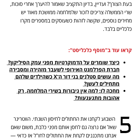
בעת הצורך? ועדיין, בדיון התקציב שאמור להיערך אחרי סוכות, 
שרי הממשלה צריכים לזכור שלמלחמה ממושכת מאוד יש 
מחירים נוספים, שקשה לזהות כשעוסקים במספרים מקרו 
כלכליים בלבד.
קראו עוד ב"מוסף כלכליסט":
כיצד שומרים על הדמוקרטיות מפני עמק הסיליקון? 
חברת הפרלמנט האירופי לשעבר מזהירה ומסבירה

מה עושים סטלנים בני דור ה־X כשהילדים שלהם 
מתחילים לעשן? 

מחכה לו: למה אין גיבורות בשירי המלחמה, רק 
אהובות מתגעגעות? 
5
 השבוע לקחנו את החתולים לחיסון השנתי. הווטרינר 
שאל אם נרצה גם לחסן אותם מפני כלבת, משום שאם 
אנחנו מתכננים לקחת את החתולים לחו"ל אז כדאי — 