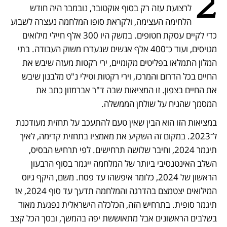
2
לרצועת עזה רק בסוף אוקטובר, נובמבר היה חודש 
הלחימה העצימה, ולקראת סופו המלחמה נעצרה לשבוע 
כדי לקיים עסקת חטופים. במשק היו 300 אלף חיילי מילואים 
מגויסים, ועוד כ־400 אלף אנשים שנעדרו משוק העבודה. בתי 
המלון התמלאו בפליטים מקומיים, ירי רקטות מעזה שיבש את 
החיים בכל הדרום והמרכז, וירי רקטות וטילי נ"ט מלבנון שיבש 
את החיים בצפון. זו המציאות שבה ד"ר אברמזון כתב את 
המסמך שהניח על שולחן הממשלה.
במציאות הזו הוא הבין שאין טעם להתעכב על תחזית מעודכנת 
ל־2023. במקום זה השקיע את מאמציו בתחזית קדימה, לאיך 
תיגמר 2024, וחיבר שלושה תרחישים. לפי תרחיש הבסיס, 
השלב האינטנסיבי ביותר של המלחמה ייגמר בסוף הרבעון 
הראשון של 2024, כלומר איפשהו עד פסח. משם, היקף גיוס 
המילואים יצטמצם בהדרגה והמלחמה תדעך עד סוף 2024, אז 
תיגמר סופית. בתרחיש הזה, הכלכלה הישראלית נפגעת מאוד 
בשלבים הראשונים אבל מתאוששת יפה בהמשך, ובסך הכל קצב 