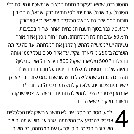
מהסוג הזה, שהיא בעיקר מלחמת התשה שנמשכת ונמשכת בלי 
הפוגה? עוד שנה? שנתיים? לפי תחזית בנק ישראל, היחס בין 
חובות הממשלה לתוצר של הכלכלה הישראלית צפוי לזנק 
לכ־70% כבר בסוף השנה הנוכחית (אחרי שהיה בסביבות 
ה־60% ערב תחילת המלחמה). הנתון הזה מסמן איזה אורך 
נשימה יש לממשלה להמשיך לממן את המלחמה. עד כה עלותה 
הוערכה ב־250 מיליארד שקל. עד איזה סכום נוכל לממן אותה 
בהצלחה? 500 מיליארד שקל? 800 מיליארד? אולי טריליון? 
באיזה שלב התוספת לתשלומי הריבית על חובות הממשלה 
תהיה כה כבדה, שמכל שקל חדש שנשלם כמס שום דבר לא ילך 
לשירותים ציבוריים, אלא רק לתשלומי ריבית? בקרוב ד"ר 
אברמזון יצטרך להציג לממשלה תחזית חדשה. אז צפוי שנקבל 
תשובה חלקית לשאלה הזו.
4
 למען הסר כל ספק: אני לא חושב שהשיקולים הכלכליים 
צריכים להכריע את המלחמה. אבל אני חושש מהיום שבו 
השיקולים הכלכליים כן יכריעו את המלחמה, רק משום 