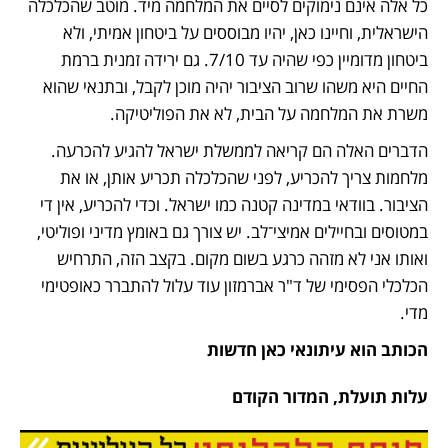
כל אלה אינם נימוקים לסיים את המלחמה מיד. מוטב שהכלכלה 
הישראלית, וחיינו כאן, יהיו מבוססים על ביטחון אמיתי, ולא 
ביטחון מדומיין כפי שהיה עד 7/10. גם ירידה זמנית ברמת 
החיים היא משהו שרוב הציבור יהיה מוכן לקבל, ובתנאי שהוא 
משרת את המלחמה על הבית, לא את הפוליטיקה.
הדברים האלה הם קריאה לממשלת ישראל להגיע להכרעה. 
מלחמות צריך להכריע, לפני שהכלכלה תכריע אותן, או את 
הציבור. בוודאי במדינה קטנה כמו ישראל. וכדי להכריע, אין די 
במטוסים ובחיילים אמיצי־לב. יש צורך גם באומץ מדיני ופוליטי, 
ואותו אני לא מזהה כרגע בשום מקום. בקצב הזה, התרחיש 
הכלכלי הפסימי של ד"ר אברמזון עוד עלול להתברר כאופטימי 
מדי.
הכותב הוא עיתונאי כאן חדשות
עלות תועלת, המדור הקודם
נפתח בכרטיסייה חדשה