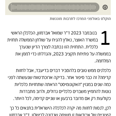
הוקלט באולפני המרכז לתרבות מונגשת
1
 בנובמבר 2023 ד"ר שמואל אברמזון, הכלכלן הראשי 
במשרד האוצר, נאלץ להניח על שולחן הממשלה תחזית 
כלכלית. התחזית הזו נכתבה לצורך הדיון שנערך 
בממשלה על פתיחת תקציב 2023, והגדלתו כדי לממן את 
המלחמה.
כלכלנים ממש טובים בלהסביר דברים בדיעבד, אבל לחזות 
קדימה? זה כבר סיפור אחר. בדיקה ארוכת־טווח שנעשתה לפני 
כמה שנים במגזין “האקונומיסט” הראתה שתחזיות כלכליות 
נוטות להחמיץ משברים כלכליים גדולים, ולרוב מתבררות 
כקולעות רק אם מדובר ברבעון או שניים קדימה, לכל היותר.
לכן, לנסות לחזות מה יקרה לכלכלה הישראלית בתנאים כל כך 
קיצוניים של אי־ודאות זו משימה שנדונה לכישלון. ד"ר אברמזון, 